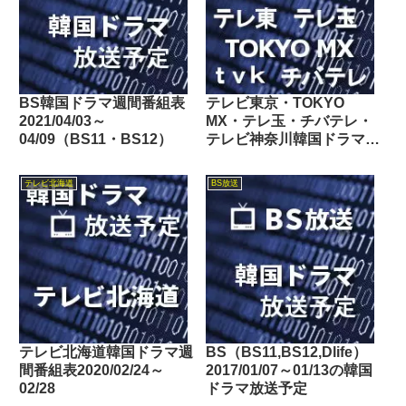
BS韓国ドラマ週間番組表
テレビ東京・TOKYO
2021/04/03～
MX・テレ玉・チバテレ・
04/09（BS11・BS12）
テレビ神奈川韓国ドラマ週
間番組表2024/05/04～
05/10
テレビ北海道
BS放送
テレビ北海道韓国ドラマ週
BS（BS11,BS12,Dlife）
間番組表2020/02/24～
2017/01/07～01/13の韓国
02/28
ドラマ放送予定