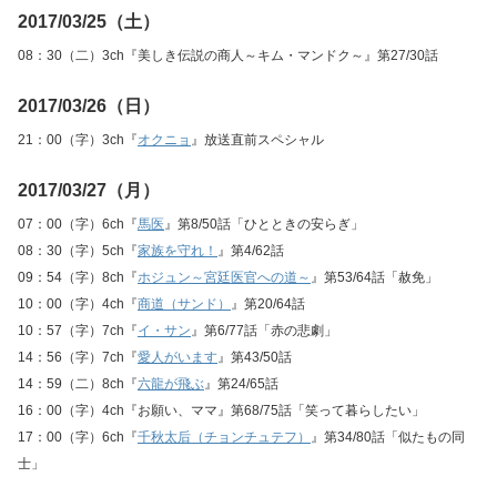
2017/03/25（土）
08：30（二）3ch『美しき伝説の商人～キム・マンドク～』第27/30話
2017/03/26（日）
21：00（字）3ch『
オクニョ
』放送直前スペシャル
2017/03/27（月）
07：00（字）6ch『
馬医
』第8/50話「ひとときの安らぎ」
08：30（字）5ch『
家族を守れ！
』第4/62話
09：54（字）8ch『
ホジュン～宮廷医官への道～
』第53/64話「赦免」
10：00（字）4ch『
商道（サンド）
』第20/64話
10：57（字）7ch『
イ・サン
』第6/77話「赤の悲劇」
14：56（字）7ch『
愛人がいます
』第43/50話
14：59（二）8ch『
六龍が飛ぶ
』第24/65話
16：00（字）4ch『お願い、ママ』第68/75話「笑って暮らしたい」
17：00（字）6ch『
千秋太后（チョンチュテフ）
』第34/80話「似たもの同
士」