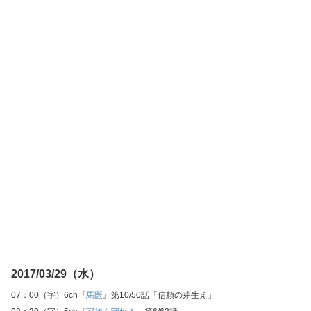
2017/03/29（水）
07：00（字）6ch『
馬医
』第10/50話「信頼の芽生え」