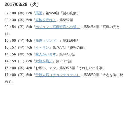
2017/03/28（火）
07：00（字）6ch『
馬医
』第9/50話「謎の疫病」
08：30（字）5ch『
家族を守れ！
』第5/62話
09：54（字）8ch『
ホジュン～宮廷医官への道～
』第54/64話「宮廷の光と
影」
10：00（字）4ch『
商道（サンド）
』第21/64話
10：57（字）7ch『
イ・サン
』第7/77話「逆転の白」
14：56（字）7ch『
愛人がいます
』第44/50話
14：59（二）8ch『
六龍が飛ぶ
』第25/65話
16：00（字）4ch『お願い、ママ』第69/75話「うれしい出来事」
17：00（字）6ch『
千秋太后（チョンチュテフ）
』第35/80話「大志を胸に秘
めて」