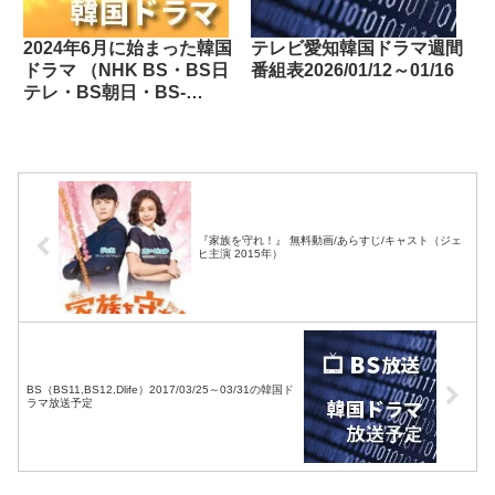
2024年6月に始まった韓国
テレビ愛知韓国ドラマ週間
ドラマ （NHK BS・BS日
番組表2026/01/12～01/16
テレ・BS朝日・BS-
TBS・BSテレ東・BSフ
ジ・BS11・BS12・テレビ
東京・TOKYO MX・テレ
玉・チバテレ・テレビ神奈
川・テレビ大阪・サンテレ
ビ・KBS京都・テレビ愛
『家族を守れ！』 無料動画/あらすじ/キャスト（ジェ
知・テレビ北海道）
ヒ主演 2015年）
BS（BS11,BS12,Dlife）2017/03/25～03/31の韓国ド
ラマ放送予定