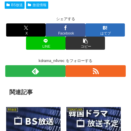
BS放送
放送情報
シェアする
X
Facebook
はてブ
LINE
コピー
kdrama_n4vrec をフォローする
関連記事
BS放送
TOKYO MX