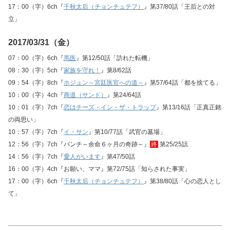
17：00（字）6ch『
千秋太后（チョンチュテフ）
』第37/80話「王后との対
立」
2017/03/31（金）
07：00（字）6ch『
馬医
』第12/50話「訪れた転機」
08：30（字）5ch『
家族を守れ！
』第8/62話
09：54（字）8ch『
ホジュン～宮廷医官への道～
』第57/64話「都を捨てる」
10：00（字）4ch『
商道（サンド）
』第24/64話
10：01（字）7ch『
恋はチーズ・イン・ザ・トラップ
』第13/16話「正真正銘
の両思い」
10：57（字）7ch『
イ・サン
』第10/77話「武官の墓場」
12：56（字）7ch『パンチ～余命６ヶ月の奇跡～』
終
第25/25話
14：56（字）7ch『
愛人がいます
』第47/50話
16：00（字）4ch『お願い、ママ』第72/75話「知らされた事実」
17：00（字）6ch『
千秋太后（チョンチュテフ）
』第38/80話「心の恋人とし
て」