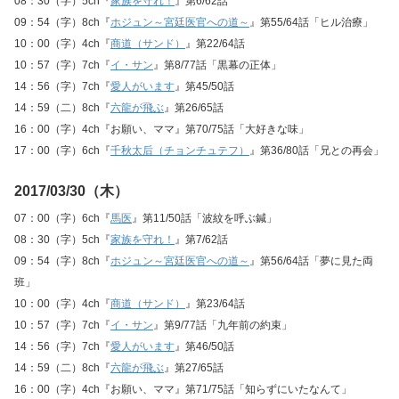
08：30（字）5ch『
家族を守れ！
』第6/62話
09：54（字）8ch『
ホジュン～宮廷医官への道～
』第55/64話「ヒル治療」
10：00（字）4ch『
商道（サンド）
』第22/64話
10：57（字）7ch『
イ・サン
』第8/77話「黒幕の正体」
14：56（字）7ch『
愛人がいます
』第45/50話
14：59（二）8ch『
六龍が飛ぶ
』第26/65話
16：00（字）4ch『お願い、ママ』第70/75話「大好きな味」
17：00（字）6ch『
千秋太后（チョンチュテフ）
』第36/80話「兄との再会」
2017/03/30（木）
07：00（字）6ch『
馬医
』第11/50話「波紋を呼ぶ鍼」
08：30（字）5ch『
家族を守れ！
』第7/62話
09：54（字）8ch『
ホジュン～宮廷医官への道～
』第56/64話「夢に見た両
班」
10：00（字）4ch『
商道（サンド）
』第23/64話
10：57（字）7ch『
イ・サン
』第9/77話「九年前の約束」
14：56（字）7ch『
愛人がいます
』第46/50話
14：59（二）8ch『
六龍が飛ぶ
』第27/65話
16：00（字）4ch『お願い、ママ』第71/75話「知らずにいたなんて」