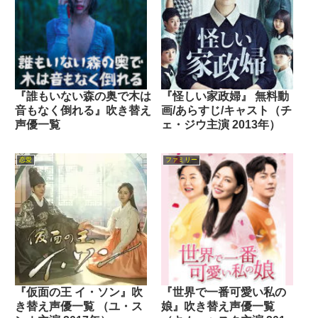
『誰もいない森の奥で木は
『怪しい家政婦』 無料動
音もなく倒れる』吹き替え
画/あらすじ/キャスト（チ
声優一覧
ェ・ジウ主演 2013年）
恋愛
ファミリー
『仮面の王 イ・ソン』吹
『世界で一番可愛い私の
き替え声優一覧 （ユ・ス
娘』吹き替え声優一覧