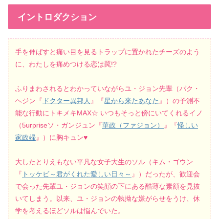
イントロダクション
手を伸ばすと痛い目を見るトラップに置かれたチーズのよう
に、わたしを痛めつける恋は罠!?
ふりまわされるとわかっていながらユ・ジョン先輩（パク・
ヘジン『
ドクター異邦人
』『
星から来たあなた
』）の予測不
能な行動にトキメキMAX☆ いつもそっと傍にいてくれるイノ
（5urpriseソ・ガンジュン『
華政（ファジョン）
』『
怪しい
家政婦
』）に胸キュン♥
大したとりえもない平凡な女子大生のソル（キム・ゴウン
『
トッケビ～君がくれた愛しい日々～
』）だったが、歓迎会
で会った先輩ユ・ジョンの笑顔の下にある酷薄な素顔を見抜
いてしまう。以来、ユ・ジョンの執拗な嫌がらせをうけ、休
学を考えるほどソルは悩んでいた。