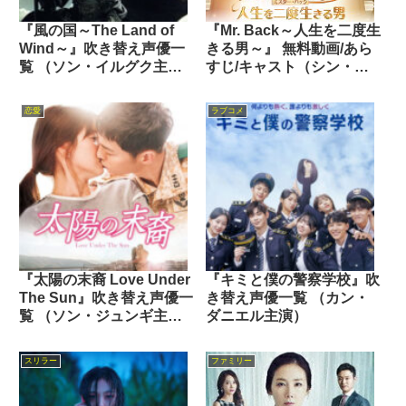
『風の国～The Land of
『Mr. Back～人生を二度生
Wind～』吹き替え声優一
きる男～』 無料動画/あら
覧 （ソン・イルグク主演
すじ/キャスト（シン・ハ
2008年）
ギュン主演 2014年）
恋愛
ラブコメ
『太陽の末裔 Love Under
『キミと僕の警察学校』吹
The Sun』吹き替え声優一
き替え声優一覧 （カン・
覧 （ソン・ジュンギ主演
ダニエル主演）
2016年）
スリラー
ファミリー