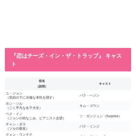
『恋はチーズ・イン・ザ・トラップ』 キャス
ト
役名
キャスト
（説明）
ユ・ジョン
パク・ヘジン
（笑顔の下に冷徹な本性を隠す）
ホン・ソル
キム・ゴウン
（ごく平凡な女子大生）
ペク・イノ
ソ・ガンジュン（5urprise）
（ジョンの幼なじみ、ピアニスト志望）
チャン・ボラ
パク・ミンジ
（ソルの親友）
クォン・ウンテク