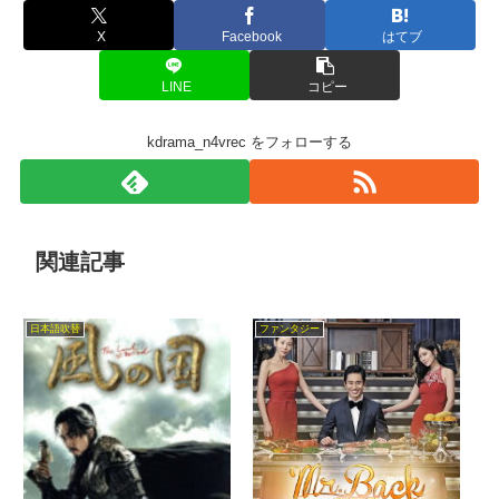
X
Facebook
はてブ
LINE
コピー
kdrama_n4vrec をフォローする
関連記事
日本語吹替
ファンタジー