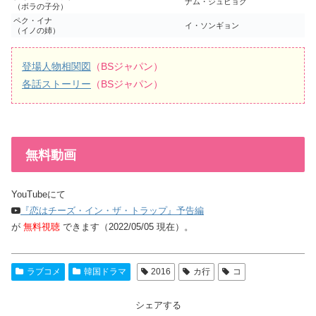
ナム・ジュヒョク
（ボラの子分）
ペク・イナ
イ・ソンギョン
（イノの姉）
登場人物相関図
（BSジャパン）
各話ストーリー
（BSジャパン）
無料動画
YouTubeにて
『恋はチーズ・イン・ザ・トラップ』予告編
が
無料視聴
できます（2022/05/05 現在）。
ラブコメ
韓国ドラマ
2016
カ行
コ
シェアする