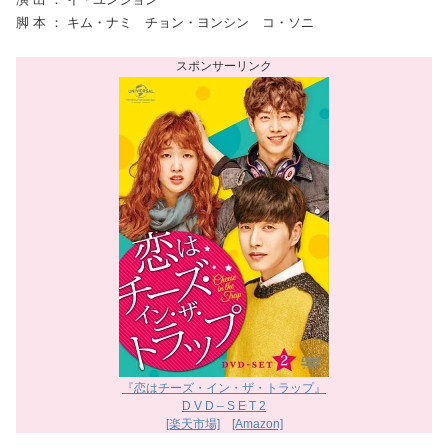
脚 本 ： キム・ナミ チョン・ヨンシン コ・ソニ
『恋はチーズ・イン・ザ・トラップ』
D V D – S E T 2
[楽天市場]
[Amazon]