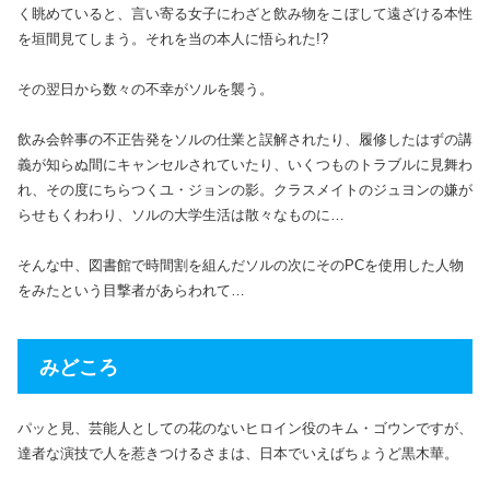
く眺めていると、言い寄る女子にわざと飲み物をこぼして遠ざける本性
を垣間見てしまう。それを当の本人に悟られた!?
その翌日から数々の不幸がソルを襲う。
飲み会幹事の不正告発をソルの仕業と誤解されたり、履修したはずの講
義が知らぬ間にキャンセルされていたり、いくつものトラブルに見舞わ
れ、その度にちらつくユ・ジョンの影。クラスメイトのジュヨンの嫌が
らせもくわわり、ソルの大学生活は散々なものに…
そんな中、図書館で時間割を組んだソルの次にそのPCを使用した人物
をみたという目撃者があらわれて…
みどころ
パッと見、芸能人としての花のないヒロイン役のキム・ゴウンですが、
達者な演技で人を惹きつけるさまは、日本でいえばちょうど黒木華。