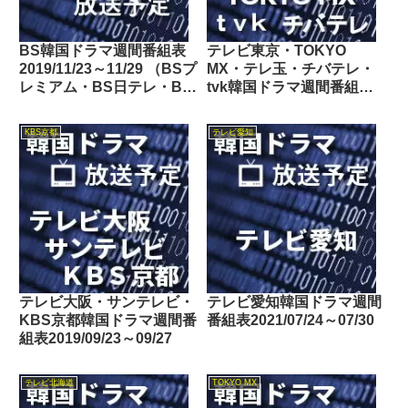
BS韓国ドラマ週間番組表
テレビ東京・TOKYO
2019/11/23～11/29 （BSプ
MX・テレ玉・チバテレ・
レミアム・BS日テレ・BS
tvk韓国ドラマ週間番組表
朝日・BS-TBS・BSテレ
2018/01/20～01/26
東・BSフジ）
KBS京都
テレビ愛知
テレビ大阪・サンテレビ・
テレビ愛知韓国ドラマ週間
KBS京都韓国ドラマ週間番
番組表2021/07/24～07/30
組表2019/09/23～09/27
テレビ北海道
TOKYO MX