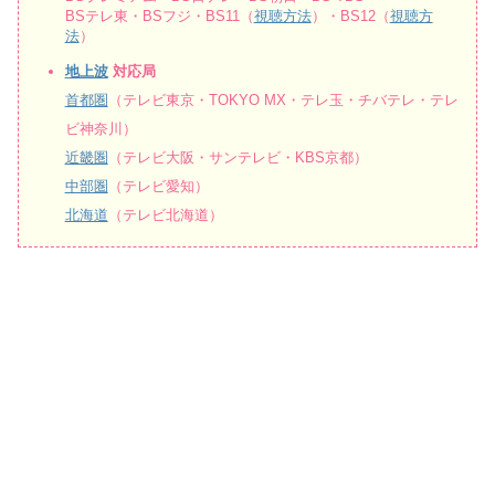
BSテレ東・BSフジ・BS11（
視聴方法
）・BS12（
視聴方
法
）
地上波
対応局
首都圏
（テレビ東京・TOKYO MX・テレ玉・チバテレ・テレ
ビ神奈川）
近畿圏
（テレビ大阪・サンテレビ・KBS京都）
中部圏
（テレビ愛知）
北海道
（テレビ北海道）