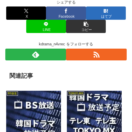
シェアする
X
Facebook
はてブ
LINE
コピー
kdrama_n4vrec をフォローする
関連記事
BS放送
TOKYO MX