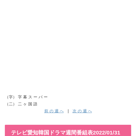
（字） 字 幕 ス ー パ ー
（二） 二 ヶ 国 語
前 の 週 へ
|
次 の 週 へ
テレビ愛知韓国ドラマ週間番組表2022/01/31