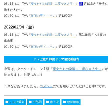
08 : 15（二）TVA『
魔女たちの楽園～二度なき人生～
』
新
第1/36話「事情を
抱えた人たち」
09 : 30（二）TVA『
仮面の王 イ・ソン
』第12/20話
2022/02/04（金）
08 : 15（二）TVA『
魔女たちの楽園～二度なき人生～
』第2/36話「ある夜の
出来事」
09 : 30（二）TVA『
仮面の王 イ・ソン
』第13/20話
テレビ愛知 韓国ドラマ週間番組表
今週は、クァク・ドンヨン主演『
魔女たちの楽園～二度なき人生～
』が
始まります。お楽しみに！
ミスなどありましたら、
コメント
にてお知らせいただけると幸いです。
テレビ愛知
中部圏
地上波
放送情報