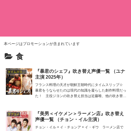
本ページはプロモーションが含まれています
食
『暴君のシェフ』吹き替え声優一覧 （ユナ
タイムスリップ
主演 2025年）
フランス料理の天才が朝鮮王朝時代にタイムスリップ☆
暴君をうならせたのは現代の知識を凝らした創作料理だっ
た！ 主役ジヨンの吹き替え担当は近藤唯、他の吹き替え
出演者は猪股慧士、兼安愛海、御園理帆、さかき孝輔、今
泉葉子など。
『美男＜イケメン＞ラーメン店』吹き替え
ラブコメ
声優一覧 （チョン・イル主演）
チョン・イル × イ・チョンア × イ・ギウ ラーメン店で