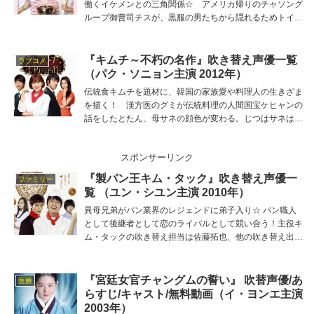
働くイケメンとの三角関係☆ アメリカ帰りのチャソング
ループ御曹司チスが、黒服の男たちから隠れるためトイレ
に逃げ込んだ。 黒服は父の手の者だ。 ぐうぜん居合わせ
たウンビは個室に押し込められ… 主役チスの吹き替え担
当は佐藤拓也、他の吹き替え出演者は本名陽子、坂巻学、
『キムチ～不朽の名作』吹き替え声優一覧
ラブコメ
西健亮、鈴木裕斗、中上育実など。
（パク・ソニョン主演 2012年）
伝統食キムチを題材に、韓国の家族愛や料理人の生きざま
を描く！ 漢方医のグミが伝統料理の人間国宝ケヒャンの
話をしたとたん、母サネの顔色が変わる。じつはサネはケ
ヒャンの生き別れた娘で、40年前に継父の死にかかわっ
た疑いをかけられ、宗家を追い出されていたのだった。
スポンサーリンク
主役グミの吹き替え担当は樋口あかり、他の吹き替え出
演者は小松史法、小林親弘、東内マリ子、小林美奈、久保
『製パン王キム・タック』吹き替え声優一
ファミリー
田民絵など。
覧 （ユン・シユン主演 2010年）
異母兄弟がパン業界のレジェンドに弟子入り☆ パン職人
として後継者として恋のライバルとして競い合う！主役キ
ム・タックの吹き替え担当は佐藤拓也、他の吹き替え出演
者は鈴村健一、うえだ星子、楠見藍子、青山勝、青木強な
ど。
『宮廷女官チャングムの誓い』 吹替声優/あ
医療
らすじ/キャスト/無料動画（イ・ヨンエ主演
2003年）