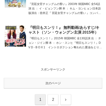
『宮廷女官チャングムの誓い』2003年 韓国MBC 全54話
演 出 ： イ・ビョンフン脚 本 ： キム・ヨンヒョン日本語
版演出：壺井正『 宮廷女官チャングムの誓い 』コンパク
トセレクション D V D - B O X 1 イントロダクション韓
国放送時、連日50％を
『明日もスンリ！』 無料動画/あらすじ/キ
ドロドロ
ャスト（ソン・ウォングン主演 2015年）
『明日もスンリ！』2015年 韓国MBC 全130話演 出 ： チ
ョン・ジイン脚 本 ： ホン・スンヒ『明日もスンリ！』D
V D - B O X 1 イントロダクション奪われた醤油をとりも
どす！レシピを盗んで大手財閥の娘婿となった元恋人に明
日は勝利☆テソン醤油を
スポンサーリンク
次のページ
次
1
2