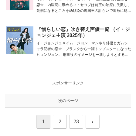
恋☆ 内医院に勤めるユ・セヨプは前王の治療に失敗し、
死刑になるところを幼馴染の現国王の計らいで追放に処さ
れ… 主役セプンの吹き替え担当は立花慎之介、他の吹き
替え出演者は春名風花、山本兼平、望月麻衣、大橋彩香な
ど。
『憎らしい恋』吹き替え声優一覧 （イ・ジ
ラブコメ
ョンジェ主演 2025年）
イ・ジョンジェ × イム・ジヨン マンネリ俳優とガムシ
ャラ記者の恋☆ ブランクから一躍トップスターになった
ヒョンジュン。 刑事役のイメージを一新しようとするが
うまくいかず、母エスクも文句たらたら… 主役ヒョンジ
ュンの吹き替え担当は坂詰貴之、他の吹き替え出演者は弘
松芹香、渡辺明乃、荒井勇樹、小若和郁那など。
スポンサーリンク
次のページ
次
1
2
23
へ