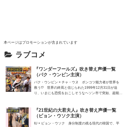
本ページはプロモーションが含まれています
ラブコメ
『ワンダーフールズ』吹き替え声優一覧
アクション
（パク・ウンビン主演）
パク・ウンビン × チャ・ウヌ ポンコツ能力者が世界を
救う!? 世界の終焉と信じられた1999年12月31日が迫
り、いまにも恐慌をおこしそうなヘソン市で突如、超能力
に目覚めたチェニ。仲間のギョンフンとロビンまで… 主
役チェニの吹き替え担当は吉田麻実、他の吹き替え出演者
は澤田龍一、小田柿悠太、橘潤二、小宮和枝、島田敏な
『21世紀の大君夫人』吹き替え声優一覧
ラブコメ
ど。
（ビョン・ウソク主演）
IU × ビョン・ウソク 身分制度の残る現代の韓国で、平