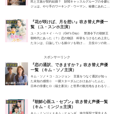
民と王族が契約結婚？ 財閥キャッスルグループの令嬢ヒ
ジュは、やり手のワーキング・ウーマン。秘書にあれこれ
と指示を出すが… 主役ヒジュの吹き替え担当は三木美、
他の吹き替え出演者は細谷佳正、濱野大輝、松本沙羅、霧
生晃司、新藤みなみ、古木海帆など。
『花が咲けば、月を想い』吹き替え声優一
ラブコメ
覧 （ユ・スンホ主演）
ユ・スンホ × イ・ヘリ（Girl’s Day） 禁酒令下の朝鮮王
朝時代にあった（？）恋の物語 科挙をうけるため上京し
たヨンは、口論している娘ロソを助け… 主役ロソの吹き
替え担当は胡麻鶴彩、他の吹き替え出演者は浅沼雅人、髙
倉悠生、矢吹真央、伊藤有希など。
スポンサーリンク
『恋の通訳、できますか？』吹き替え声優
ラブコメ
一覧 （キム・ソノ主演）
キム・ソノ × コ・ユンジョン 言葉をつなぐ通訳が知っ
た未知の感情☆ 一躍スターダムにかけあがったムヒ。
日本の俳優ヒロ（福士蒼汰）と世界の観光地をまわるリア
リティーショーに出る… 主役ホジンの吹き替え担当は川
原慶久、他の吹き替え出演者は山根舞、國府咲月、岩河拓
吾、秋葉恭平、野々山恵梨など。
『朝鮮心医ユ・セプン』吹き替え声優一覧
ラブコメ
（キム・ミンジェ主演）
キム・ミンジェ × キム・ヒャンギ 地方医院で芽生える