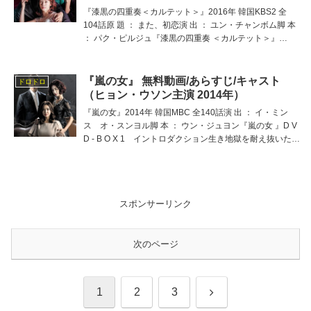
『漆黒の四重奏＜カルテット＞』2016年 韓国KBS2 全
104話原 題 ： また、初恋演 出 ： ユン・チャンボム脚 本
： パク・ピルジュ『漆黒の四重奏 ＜カルテット＞』
ORIGINAL SOUNDTRACKイントロダクション結婚を約
束した二人が悪女の罠で憎み
『嵐の女』 無料動画/あらすじ/キャスト
ドロドロ
（ヒョン・ウソン主演 2014年）
『嵐の女』2014年 韓国MBC 全140話演 出 ： イ・ミン
ス オ・スンヨル脚 本 ： ウン・ジュヨン『嵐の女 』D V
D - B O X 1 イントロダクション生き地獄を耐え抜いた女
の反撃、吹きすさぶ復讐の嵐!!穏やかな毎日を過ごしてい
た、ごく平凡な主婦ジ
スポンサーリンク
次のページ
次
1
2
3