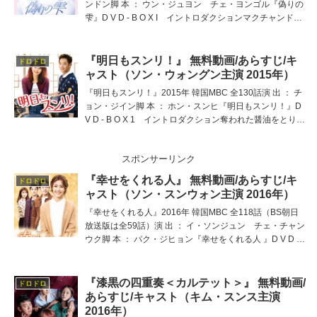
ンドン脚 本 ： ウン・ジュヨン チェ・ヨンゴル『偽りの
雫』D V D - B O X I イントロダクションマクチャンドラ
マのプリンス『嵐の女』のヒョン・ウソン主演作！ 不条
理にいたぶられるヒロイ
『明日もスンリ！』 無料動画/あらすじ/キ
ドロドロ
ャスト（ソン・ウォングン主演 2015年）
『明日もスンリ！』2015年 韓国MBC 全130話演 出 ： チ
ョン・ジイン脚 本 ： ホン・スンヒ『明日もスンリ！』D
V D - B O X 1 イントロダクション奪われた醤油をとりも
どす！レシピを盗んで大手財閥の娘婿となった元恋人に明
日は勝利☆テソン醤油を
スポンサーリンク
『幸せをくれる人』 無料動画/あらすじ/キ
ドロドロ
ャスト（ソン・スンウォン主演 2016年）
『幸せをくれる人』2016年 韓国MBC 全118話（BS朝日
放送版は全59話）演 出 ： イ・ソンジュン チェ・チャン
ウク脚 本 ： パク・ジヒョン『幸せをくれる人 』D V D -
B O X 1 イントロダクション身寄りのない施設育ちのウ
ニ（イ・ユンジ『大風
『漆黒の四重奏＜カルテット＞』 無料動画/
ドロドロ
あらすじ/キャスト（キム・スンス主演
2016年）