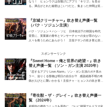
なう！ ヒョンウクは自慢げにアプリ「キリゴ」を見せ
る。満点がとれた秘密はこいつだと。集まった仲間は笑い
飛ばし、信じようとしなかったが… 主役セアの吹き替え
担当は島田愛野、他の吹き替え出演者は隈谷亜優、蒔田宏
平、晴一ユウ、善養寺恭平など。
『京城クリーチャー』吹き替え声優一覧
アクション
（パク・ソジュン主演）
パク・ソジュン × ハン・ソヒ 日本統治下の韓国を時代
背景に、実業家の青年とマンサーチャーの女が罪のない
人々を救うためにあらがう！ 主役テサンの吹き替え担当
は小林親弘、他の吹き替え出演者は武田華、土田大、津田
匠子、佐藤せつじ、平川大輔など。
スポンサーリンク
『Sweet Home－俺と世界の絶望－』吹き
ホラー
替え声優一覧 （ソン・ガン主演 2020年）
『恋するアプリ Love Alarm』ソン・ガン主演のガチ系ホ
ラー、迫りくる怪物は明日の自分か?! 感染経路不明の奇
病が人びとに襲いかかる！主役チャ・ヒョンスの吹き替え
担当は岩中睦樹、他の吹き替え出演者は遠藤大智、石田嘉
代、近松孝丞、川島得愛、杉山里穂、青山玲菜など。
『寄生獣－ザ・グレイ－』吹き替え声優一
アクション
覧 （2024年）
岩明均の傑作コミックを原作に、ついに韓国でもドラマ化