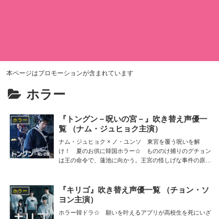
本ページはプロモーションが含まれています
ホラー
『トングン－呪いの宮－』吹き替え声優一
ホラー
覧 （ナム・ジュヒョク主演）
ナム・ジュヒョク × ノ・ユンソ 東宮を覆う呪いを解
け！ 夏のお供に韓国ホラー☆ もののけ捕りのグチョン
は王の命令で、蓮池に向かう。王宮の怪しげな事件の原因
はいったい… 主役グチョンの吹き替え担当は宮崎遊、他
の吹き替え出演者は種崎敦美、中川慶一、幸田直子、野田
てつろう、八百屋杏など。
『キリゴ』吹き替え声優一覧 （チョン・ソ
ホラー
ヨン主演）
ホラー韓ドラ☆ 願いを叶えるアプリが高校生を死にいざ