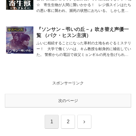
☆ 寄生生物が人間に襲いかかる！ レジ係スインはたち
の悪い客に襲われ、瀕死の状態におちいる。 しかし意識
を取りもどすと無傷で病院のベッドに横たわっていた。主
役スインの吹き替え担当は志田有彩、他の吹き替え出演者
は子安武人、佐古真弓、落合弘治、遠藤純一、内田夕夜な
『ソンサン－弔いの丘－』吹き替え声優一
サスペンス
ど。
覧 （パク・ヒスン主演）
ふいに相続することになった寒村の土地をめぐるミステリ
ー！ 大学で働くソハは、キム教授を献身的に補佐してい
た。 警察からの電話で叔父ミョンギルの死を告げられ、
夫ジェソクとともに遺体を引き取りにおもむく。 主役ソ
ハの吹き替え担当は甲斐田裕子、他の吹き替え出演者は田
村真、森宮隆、三瓶雄樹、白川周作など。
スポンサーリンク
次のページ
次
1
2
へ