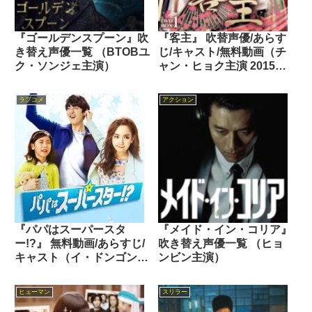
『ゴールデンスプーン』吹
『客主』 吹替声優/あらす
き替え声優一覧 （BTOBユ
じ/キャスト/無料動画（チ
ク・ソンジェ主演）
ャン・ヒョク主演 2015
年）
ラブコメ
アクション
『パパはスーパースタ
『メイド・イン・コリア』
ー!?』 無料動画/あらすじ/
吹き替え声優一覧 （ヒョ
キャスト（イ・ドンゴン主
ンビン主演）
演 2015年）
ヒューマン
スリラー