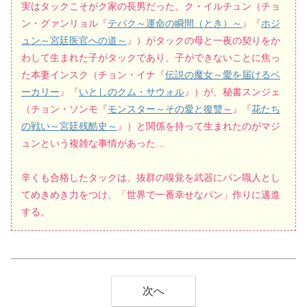
実はタックこそがク家の長男だった。ク・イルチュン（チョ
ン・グァンリョル『
テバク～運命の瞬間（とき）～
』『
ホジ
ュン～宮廷医官への道～
』）がタックの母と一夜の契りをか
わして生まれた子がタックであり、子ができないことに焦っ
た本妻インスク（チョン・イナ『
伝説の魔女～愛を届けるベ
ーカリー
』『
いとしのクム・サウォル
』）が、秘書スンジェ
（チョン・ソンモ『
モンスター～その愛と復讐～
』『
花たち
の戦い～宮廷残酷史～
』）と関係を持って生まれたのがマジ
ュンという複雑な事情があった…
辛くも合格したタックは、抜群の嗅覚を武器にパン職人とし
てめきめき力をつけ、「世界で一番幸せなパン」作りに邁進
する。
次へ