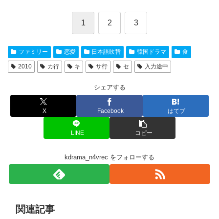
1
2
3
ファミリー
恋愛
日本語吹替
韓国ドラマ
食
2010
カ行
キ
サ行
セ
入力途中
シェアする
X
Facebook
はてブ
LINE
コピー
kdrama_n4vrec をフォローする
関連記事