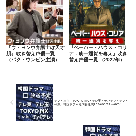
『ウ・ヨンウ弁護士は天才
『ペーパー・ハウス・コリ
肌』吹き替え声優一覧
ア：統一通貨を奪え』吹き
（パク・ウンビン主演）
替え声優一覧 （2022年）
テレビ東京・TOKYO MX・テレ玉・チバテレ・テレビ
神奈川韓国ドラマ週間番組表2020/08/29～09/04