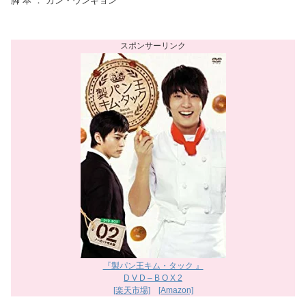
脚 本 ： カン・ウンギョン
『製パン王キム・タック 』
D V D – B O X 2
[楽天市場]
[Amazon]