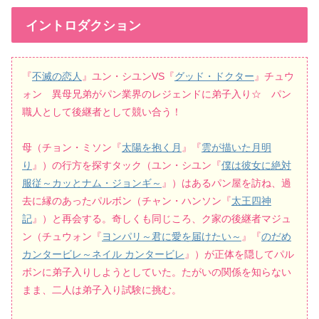
イントロダクション
『
不滅の恋人
』ユン・シユンVS『
グッド・ドクター
』チュウ
ォン 異母兄弟がパン業界のレジェンドに弟子入り☆ パン
職人として後継者として競い合う！
母（チョン・ミソン『
太陽を抱く月
』『
雲が描いた月明
り
』）の行方を探すタック（ユン・シユン『
僕は彼女に絶対
服従～カッとナム・ジョンギ～
』）はあるパン屋を訪ね、過
去に縁のあったパルボン（チャン・ハンソン『
太王四神
記
』）と再会する。奇しくも同じころ、ク家の後継者マジュ
ン（チュウォン『
ヨンパリ～君に愛を届けたい～
』『
のだめ
カンタービレ～ネイル カンタービレ
』）が正体を隠してパル
ボンに弟子入りしようとしていた。たがいの関係を知らない
まま、二人は弟子入り試験に挑む。