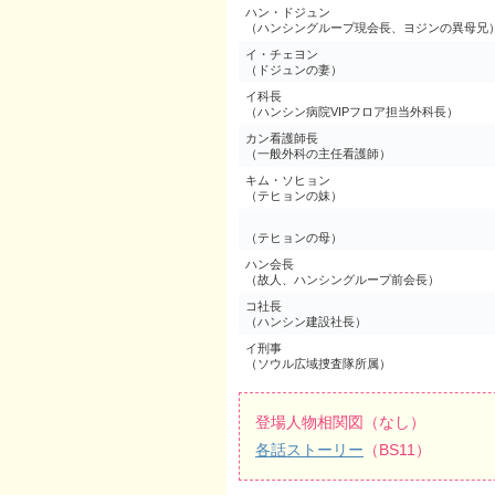
ハン・ドジュン
（ハンシングループ現会長、ヨジンの異母兄
イ・チェヨン
（ドジュンの妻）
イ科長
（ハンシン病院VIPフロア担当外科長）
カン看護師長
（一般外科の主任看護師）
キム・ソヒョン
（テヒョンの妹）
（テヒョンの母）
ハン会長
（故人、ハンシングループ前会長）
コ社長
（ハンシン建設社長）
イ刑事
（ソウル広域捜査隊所属）
登場人物相関図（なし）
各話ストーリー
（BS11）