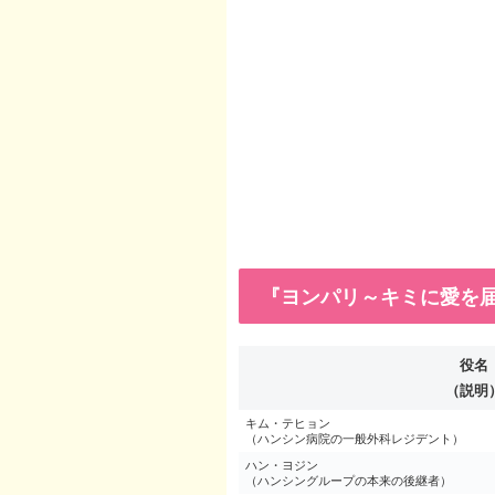
『ヨンパリ～キミに愛を届
役名
（説明
キム・テヒョン
（ハンシン病院の一般外科レジデント）
ハン・ヨジン
（ハンシングループの本来の後継者）