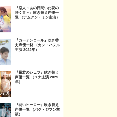
『恋人～あの日聞いた花の
咲く音～』吹き替え声優一
覧 （ナムグン・ミン主演）
『カーテンコール』吹き替
え声優一覧 （カン・ハヌル
主演 2022年）
『暴君のシェフ』吹き替え
声優一覧 （ユナ主演 2025
年）
『弱いヒーロー』吹き替え
声優一覧 （パク・ジフン主
演）