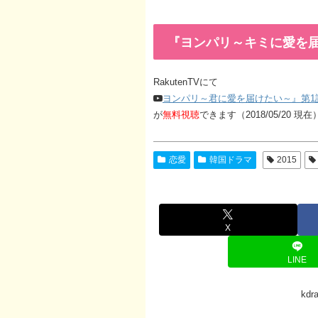
『ヨンパリ～キミに愛を届
RakutenTVにて
ヨンパリ～君に愛を届けたい～』第1
が
無料視聴
できます（2018/05/20 現在
恋愛
韓国ドラマ
2015
X
LINE
kd