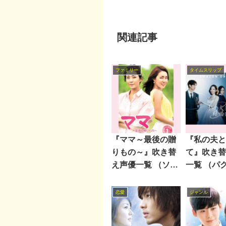
関連記事
ファミリー
タイムスリップ
『ママ～最後の贈
『私の夫と
りもの～』吹き替
て』吹き替
え声優一覧 （ソ
一覧 （パ
ン・ユナ主演）
ョン主演）
恋愛
ジャンル