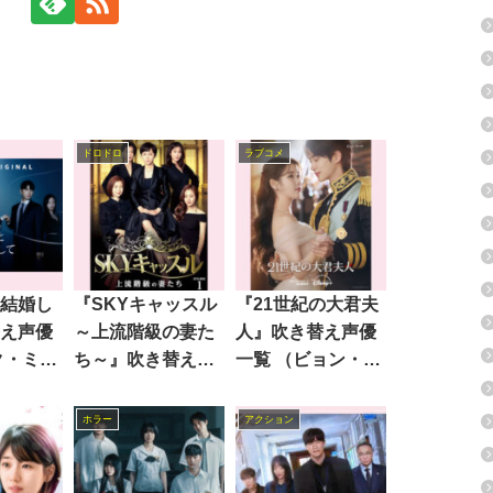
ドロドロ
ラブコメ
結婚し
『SKYキャッスル
『21世紀の大君夫
え声優
～上流階級の妻た
人』吹き替え声優
ク・ミニ
ち～』吹き替え声
一覧 （ビョン・ウ
優一覧
ソク主演）
ホラー
アクション