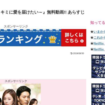
キミに愛を届けたい～』無料動画!! あらすじ
知って
スポンサーリンク
★
いまか
★
これか
★
Netf
★
Netfl
2019/09/30