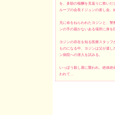
を、多額の報酬を見返りに救いだ
ループの会長ドジュンの差し金。
兄に命をねらわれたヨジンと、警
ンの手の届かないある場所に身を
ヨジンの存在を知る医療スタッフ
ものになる中、ヨジンは父が遺し
ン病院への潜入を試みる。
いっぽう殺し屋に襲われ、絶体絶
われて…