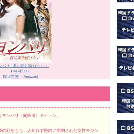
ンパリ～君に愛を届けたい～』
DVD-BOX2
[楽天市場]
[Amazon]
うヨンパリ（闇医者）テヒョン。
昼の顔をもち、人知れず院内に幽閉された女性ヨジン