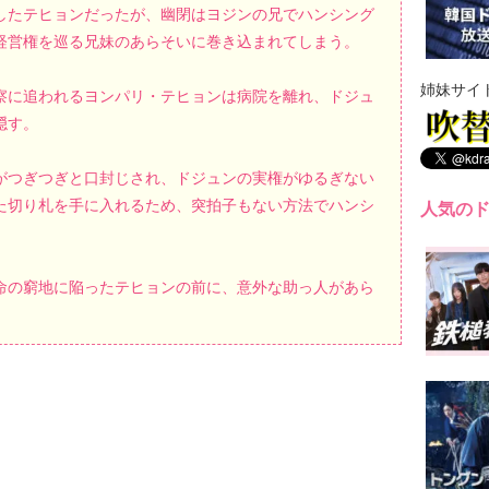
したテヒョンだったが、幽閉はヨジンの兄でハンシング
経営権を巡る兄妹のあらそいに巻き込まれてしまう。
姉妹サイ
察に追われるヨンパリ・テヒョンは病院を離れ、ドジュ
隠す。
がつぎつぎと口封じされ、ドジュンの実権がゆるぎない
た切り札を手に入れるため、突拍子もない方法でハンシ
人気の
命の窮地に陥ったテヒョンの前に、意外な助っ人があら