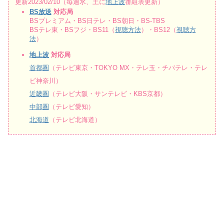
更新2023/02/10（毎週水、土に
地上波
番組表更新）
BS放送
対応局
BSプレミアム・BS日テレ・BS朝日・BS-TBS
BSテレ東・BSフジ・BS11（
視聴方法
）・BS12（
視聴方
法
）
地上波
対応局
首都圏
（テレビ東京・TOKYO MX・テレ玉・チバテレ・テレ
ビ神奈川）
近畿圏
（テレビ大阪・サンテレビ・KBS京都）
中部圏
（テレビ愛知）
北海道
（テレビ北海道）