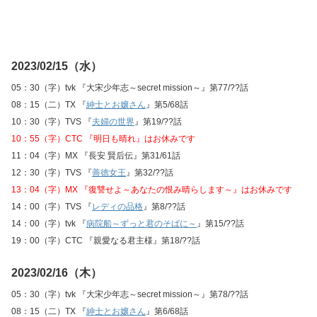
2023/02/15（水）
05：30（字）tvk 『大宋少年志～secret mission～』第77/??話
08：15（二）TX 『
紳士とお嬢さん
』第5/68話
10：30（字）TVS 『
夫婦の世界
』第19/??話
10：55（字）CTC 『明日も晴れ』はお休みです
11：04（字）MX 『長安 賢后伝』第31/61話
12：30（字）TVS 『
善徳女王
』第32/??話
13：04（字）MX 『復讐せよ～あなたの恨み晴らします～』はお休みです
14：00（字）TVS 『
レディの品格
』第8/??話
14：00（字）tvk 『
病院船～ずっと君のそばに～
』第15/??話
19：00（字）CTC 『親愛なる君主様』第18/??話
2023/02/16（木）
05：30（字）tvk 『大宋少年志～secret mission～』第78/??話
08：15（二）TX 『
紳士とお嬢さん
』第6/68話