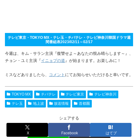
テレビ東京・TOKYO MX・テレ玉・チバテレ・テレビ神奈川韓国ドラマ週
間番組表2023/02/11～02/17
今週は、キム・サラン主演『復讐せよ～あなたの恨み晴らします～』、
チョン・ユミ主演『
イニョプの道
』が始まります。お楽しみに！
ミスなどありましたら、
コメント
にてお知らせいただけると幸いです。
TOKYO MX
チバテレ
テレビ東京
テレビ神奈川
テレ玉
地上波
放送情報
首都圏
シェアする
X
Facebook
はてブ