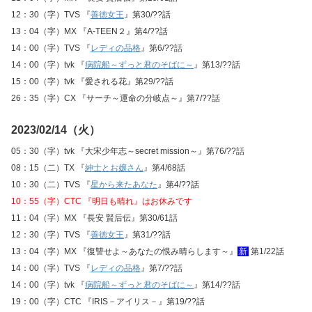
12：30（字）TVS 『
善徳女王
』第30/??話
13：04（字）MX 『A-TEEN２』第4/??話
14：00（字）TVS 『
レディの品格
』第6/??話
14：00（字）tvk 『
病院船～ずっと君のそばに～
』第13/??話
15：00（字）tvk 『愛される花』第29/??話
26：35（字）CX 『サーチ～運命の分岐点～』第7/??話
2023/02/14（火）
05：30（字）tvk 『大宋少年志～secret mission～』第76/??話
08：15（二）TX 『
紳士とお嬢さん
』第4/68話
10：30（二）TVS 『
星から来たあなた
』第4/??話
10：55（字）CTC 『明日も晴れ』はお休みです
11：04（字）MX 『長安 賢后伝』第30/61話
12：30（字）TVS 『
善徳女王
』第31/??話
13：04（字）MX 『復讐せよ～あなたの恨み晴らします～』
新
第1/22話
14：00（字）TVS 『
レディの品格
』第7/??話
14：00（字）tvk 『
病院船～ずっと君のそばに～
』第14/??話
19：00（字）CTC 『IRIS－アイリス－』第19/??話