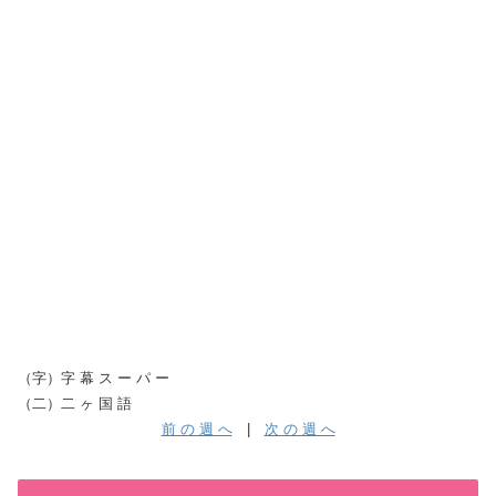
（字）字 幕 ス ー パ ー
（二）二 ヶ 国 語
前 の 週 へ
|
次 の 週 へ