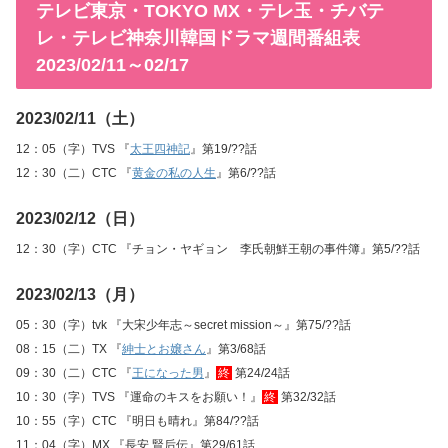
テレビ東京・TOKYO MX・テレ玉・チバテ
レ・テレビ神奈川韓国ドラマ週間番組表
2023/02/11～02/17
2023/02/11（土）
12：05（字）TVS 『
太王四神記
』第19/??話
12：30（二）CTC 『
黄金の私の人生
』第6/??話
2023/02/12（日）
12：30（字）CTC 『チョン・ヤギョン 李氏朝鮮王朝の事件簿』第5/??話
2023/02/13（月）
05：30（字）tvk 『大宋少年志～secret mission～』第75/??話
08：15（二）TX 『
紳士とお嬢さん
』第3/68話
09：30（二）CTC 『
王になった男
』
終
第24/24話
10：30（字）TVS 『運命のキスをお願い！』
終
第32/32話
10：55（字）CTC 『明日も晴れ』第84/??話
11：04（字）MX 『長安 賢后伝』第29/61話