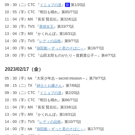
09：30（二）CTC 『
イニョプの道
』
新
第1/20話
10：55（字）CTC 『明日も晴れ』第85/??話
11：04（字）MX 『長安 賢后伝』第32/61話
12：30（字）TVS 『
善徳女王
』第33/??話
13：04（字）MX 『かくれんぼ』第18/31話
14：00（字）TVS 『
レディの品格
』第9/??話
14：00（字）tvk 『
病院船～ずっと君のそばに～
』第16/??話
19：00（字）CTC 『山田太郎ものがたり～貧窮貴公子～』第4/??話
2023/02/17（金）
05：30（字）tvk 『大宋少年志～secret mission～』第79/??話
08：15（二）TX 『
紳士とお嬢さん
』第7/68話
09：30（二）CTC 『
イニョプの道
』第2/20話
10：55（字）CTC 『明日も晴れ』第86/??話
11：04（字）MX 『長安 賢后伝』第33/61話
13：04（字）MX 『かくれんぼ』第19/31話
14：00（字）TVS 『
レディの品格
』第10/??話
14：00（字）tvk 『
病院船～ずっと君のそばに～
』第17/??話