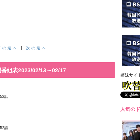
 の 週 へ
|
次 の 週 へ
2023/02/13～02/17
姉妹サイ
/52話
人気の
/52話