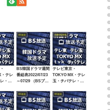
BS放送
TOKYO MX
・
BS韓国ドラマ週間
テレビ東京・
MX・テレ
番組表2022/07/23
TOKYO MX・テレ
レ・テ
～07/29 （BSプレ
玉・チバテレ・テ
韓国ド
ミアム・BS日テ
レビ神奈川韓国ド
組表
レ・BS朝日・BS-
ラマ週間番組表
BS放送
BS放送
3～11/29
TBS・BSテレ東・
2022/11/19～11/25
BSフジ）