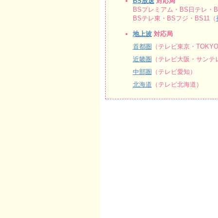
BS放送
対応局
BSプレミアム・BS日テレ・BS
BSテレ東・BSフジ・BS11（
地上波
対応局
首都圏
（テレビ東京・TOKY
近畿圏
（テレビ大阪・サンテレ
中部圏
（テレビ愛知）
北海道
（テレビ北海道）