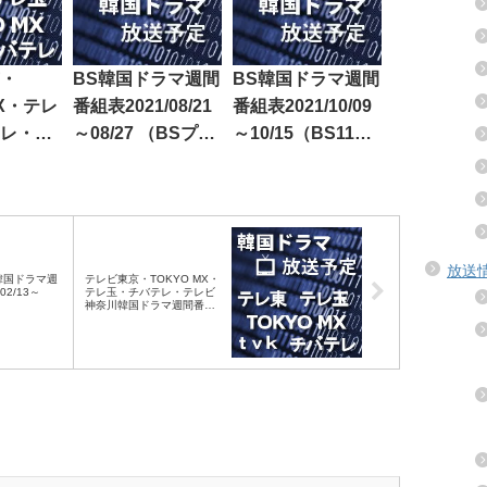
・
BS韓国ドラマ週間
BS韓国ドラマ週間
MX・テレ
番組表2021/08/21
番組表2021/10/09
レ・テ
～08/27 （BSプレ
～10/15（BS11・
韓国ド
ミアム・BS日テ
BS12）
組表
レ・BS朝日・BS-
5～06/21
TBS・BSテレ東・
BSフジ）
放送
韓国ドラマ週
テレビ東京・TOKYO MX・
02/13～
テレ玉・チバテレ・テレビ
神奈川韓国ドラマ週間番組
表2023/02/11～02/17