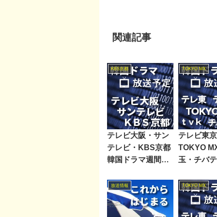
関連記事
KBS京都
TOKYO MX
テレビ大阪・サン
テレビ東京
テレビ・KBS京都
TOKYO 
韓国ドラマ週間番
玉・チバテ
組表2026/02/07～
レビ神奈川
02/13
ラマ週間番
放送情報
TOKYO MX
2019/11/2