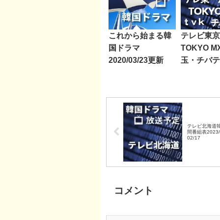
これから始まる韓
テレビ東京
国ドラマ
TOKYO 
2020/03/23更新
玉・チバテ
レビ神奈川
ラマ週間番
2024/06/1
テレビ北海道
間番組表2023/
02/17
コメント