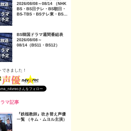
2026/08/08～08/14 （NHK
BS・BS日テレ・BS朝日・
BS-TBS・BSテレ東・BSフ
ジ）
BS韓国ドラマ週間番組表
2026/08/08～
08/14（BS11・BS12）
トできました！
ドラマ記事
『鉄槌教師』吹き替え声優
一覧 （キム・ムヨル主演）