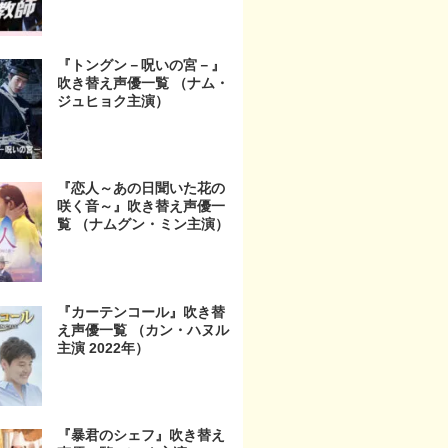
『トングン－呪いの宮－』
吹き替え声優一覧 （ナム・
ジュヒョク主演）
『恋人～あの日聞いた花の
咲く音～』吹き替え声優一
覧 （ナムグン・ミン主演）
『カーテンコール』吹き替
え声優一覧 （カン・ハヌル
主演 2022年）
『暴君のシェフ』吹き替え