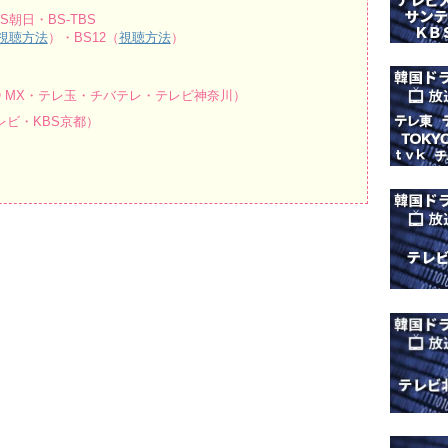
朝日・BS-TBS
視聴方法
）・BS12（
視聴方法
）
O MX・テレ玉・チバテレ・テレビ神奈川）
ビ・KBS京都）