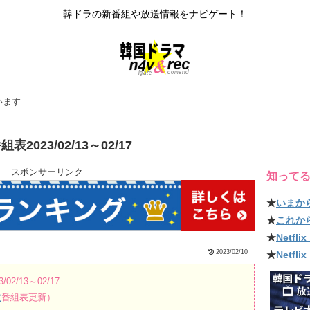
韓ドラの新番組や放送情報をナビゲート！
います
23/02/13～02/17
スポンサーリンク
知って
★
いまか
★
これか
★
Netf
2023/02/10
★
Netfl
/13～02/17
波
番組表更新）