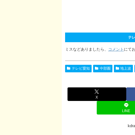
テレ
ミスなどありましたら、
コメント
にて
テレビ愛知
中部圏
地上波
X
LINE
kd