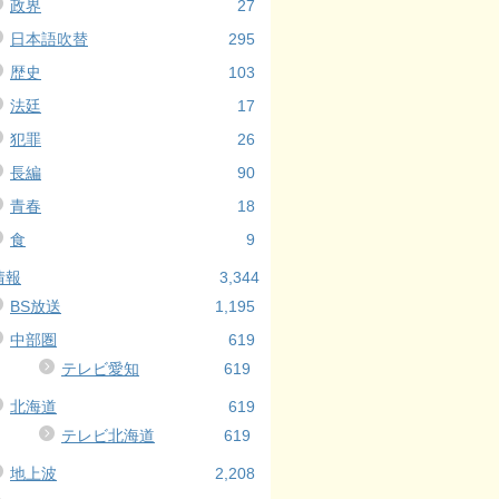
政界
27
日本語吹替
295
歴史
103
法廷
17
犯罪
26
長編
90
青春
18
食
9
情報
3,344
BS放送
1,195
中部圏
619
テレビ愛知
619
北海道
619
テレビ北海道
619
地上波
2,208