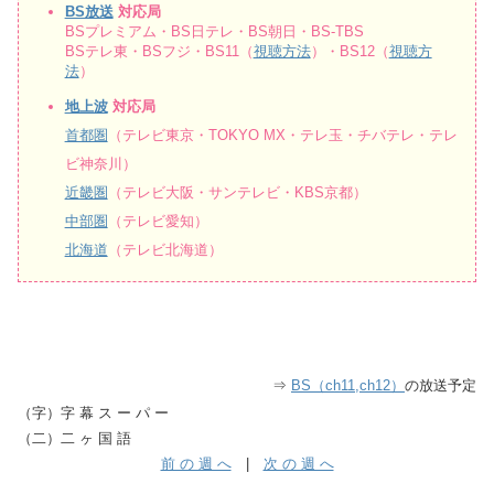
BS放送
対応局
BSプレミアム・BS日テレ・BS朝日・BS-TBS
BSテレ東・BSフジ・BS11（
視聴方法
）・BS12（
視聴方
法
）
地上波
対応局
首都圏
（テレビ東京・TOKYO MX・テレ玉・チバテレ・テレ
ビ神奈川）
近畿圏
（テレビ大阪・サンテレビ・KBS京都）
中部圏
（テレビ愛知）
北海道
（テレビ北海道）
⇒
BS（ch11,ch12）
の放送予定
（字）字 幕 ス ー パ ー
（二）二 ヶ 国 語
前 の 週 へ
|
次 の 週 へ