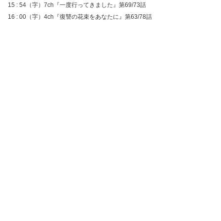
15 : 54（字）7ch『一度行ってきました』第69/73話
16 : 00（字）4ch『復讐の花束をあなたに』第63/78話