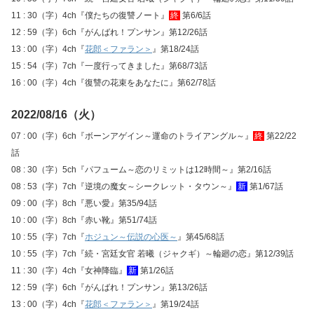
11 : 30（字）4ch『僕たちの復讐ノート』
終
第6/6話
12 : 59（字）6ch『がんばれ！プンサン』第12/26話
13 : 00（字）4ch『
花郎＜ファラン＞
』第18/24話
15 : 54（字）7ch『一度行ってきました』第68/73話
16 : 00（字）4ch『復讐の花束をあなたに』第62/78話
2022/08/16（火）
07 : 00（字）6ch『ボーンアゲイン～運命のトライアングル～』
終
第22/22
話
08 : 30（字）5ch『パフューム～恋のリミットは12時間～』第2/16話
08 : 53（字）7ch『逆境の魔女～シークレット・タウン～』
新
第1/67話
09 : 00（字）8ch『悪い愛』第35/94話
10 : 00（字）8ch『赤い靴』第51/74話
10 : 55（字）7ch『
ホジュン～伝説の心医～
』第45/68話
10 : 55（字）7ch『続・宮廷女官 若曦（ジャクギ）～輪廻の恋』第12/39話
11 : 30（字）4ch『女神降臨』
新
第1/26話
12 : 59（字）6ch『がんばれ！プンサン』第13/26話
13 : 00（字）4ch『
花郎＜ファラン＞
』第19/24話