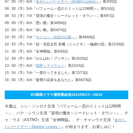
07 : 00（字）6ch『
あやしいパートナー～Destiny Lovers～
』第3/20話
08 : 30（字）5ch『パフューム～恋のリミットは12時間～』第5/16話
08 : 53（字）7ch『逆境の魔女～シークレット・タウン～』第4/67話
09 : 00（字）8ch『悪い愛』第38/94話
10 : 00（字）8ch『赤い靴』第54/74話
10 : 55（字）7ch『
ホジュン～伝説の心医～
』第48/68話
10 : 55（字）7ch『続・宮廷女官 若曦（ジャクギ）～輪廻の恋』第15/39話
11 : 30（字）4ch『女神降臨』第4/26話
12 : 59（字）6ch『がんばれ！プンサン』第16/26話
13 : 00（字）4ch『
花郎＜ファラン＞
』第22/24話
15 : 54（字）7ch『一度行ってきました』第72/73話
16 : 00（字）4ch『復讐の花束をあなたに』第66/78話
BS韓国ドラマ週間番組表2022/08/13～08/19
今週は、シン・ソンロク主演『パフューム～恋のリミットは12時間
～』、パク・シウン主演『逆境の魔女～シークレット・タウン～』、チ
ャ・ウヌ（ASTRO）主演『女神降臨』、チ・チャンウク主演『
あやし
いパートナー～Destiny Lovers～
』が始まります。お楽しみに！