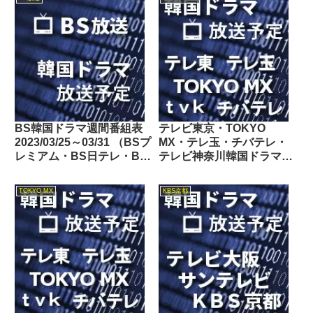
BS韓国ドラマ週間番組表
テレビ東京・TOKYO
2023/03/25～03/31 （BSプ
MX・テレ玉・チバテレ・
レミアム・BS日テレ・BS
テレビ神奈川韓国ドラマ週
朝日・BS-TBS・BSテレ
間番組表2021/10/16～
東・BSフジ）
10/22
TOKYO MX
KBS京都