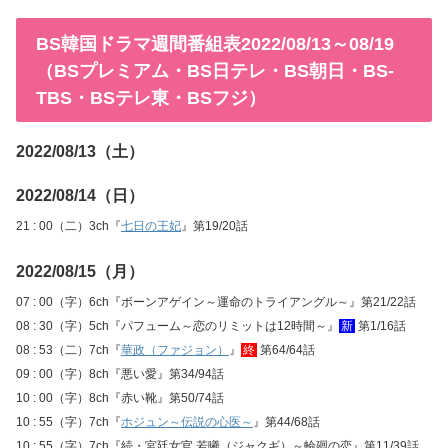
BS韓国ドラマ週間番組表2022/08/13～08/19
（BSプレミアム・BS日テレ・BS朝日・BS-
TBS・BSテレ東・BSフジ）
2022/08/13（土）
2022/08/14（日）
21 : 00（二）3ch『
七日の王妃
』第19/20話
2022/08/15（月）
07 : 00（字）6ch『ボーンアゲイン～運命のトライアングル～』第21/22話
08 : 30（字）5ch『パフューム～恋のリミットは12時間～』
新
第1/16話
08 : 53（二）7ch『
華政（ファジョン）
』
終
第64/64話
09 : 00（字）8ch『悪い愛』第34/94話
10 : 00（字）8ch『赤い靴』第50/74話
10 : 55（字）7ch『
ホジュン～伝説の心医～
』第44/68話
10 : 55（字）7ch『続・宮廷女官 若曦（ジャクギ）～輪廻の恋』第11/39話