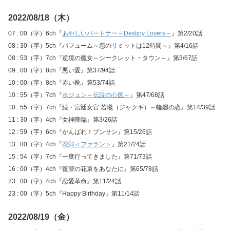
2022/08/18（木）
07 : 00（字）6ch『
あやしいパートナー～Destiny Lovers～
』第2/20話
08 : 30（字）5ch『パフューム～恋のリミットは12時間～』第4/16話
08 : 53（字）7ch『逆境の魔女～シークレット・タウン～』第3/67話
09 : 00（字）8ch『悪い愛』第37/94話
10 : 00（字）8ch『赤い靴』第53/74話
10 : 55（字）7ch『
ホジュン～伝説の心医～
』第47/68話
10 : 55（字）7ch『続・宮廷女官 若曦（ジャクギ）～輪廻の恋』第14/39話
11 : 30（字）4ch『女神降臨』第3/26話
12 : 59（字）6ch『がんばれ！プンサン』第15/26話
13 : 00（字）4ch『
花郎＜ファラン＞
』第21/24話
15 : 54（字）7ch『一度行ってきました』第71/73話
16 : 00（字）4ch『復讐の花束をあなたに』第65/78話
23 : 00（字）4ch『恋愛革命』第11/24話
23 : 00（字）5ch『Happy Birthday』第11/14話
2022/08/19（金）