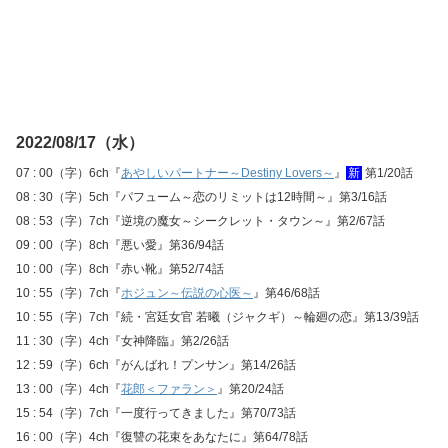
2022/08/17（水）
07 : 00（字）6ch『
あやしいパートナー～Destiny Lovers～
』
新
第1/20話
08 : 30（字）5ch『パフューム～恋のリミットは12時間～』第3/16話
08 : 53（字）7ch『逆境の魔女～シークレット・タウン～』第2/67話
09 : 00（字）8ch『悪い愛』第36/94話
10 : 00（字）8ch『赤い靴』第52/74話
10 : 55（字）7ch『
ホジュン～伝説の心医～
』第46/68話
10 : 55（字）7ch『続・宮廷女官 若曦（ジャクギ）～輪廻の恋』第13/39話
11 : 30（字）4ch『女神降臨』第2/26話
12 : 59（字）6ch『がんばれ！プンサン』第14/26話
13 : 00（字）4ch『
花郎＜ファラン＞
』第20/24話
15 : 54（字）7ch『一度行ってきました』第70/73話
16 : 00（字）4ch『復讐の花束をあなたに』第64/78話