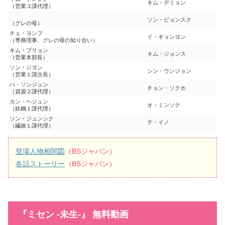
キム・デミョン
（営業３課代理）
ソン・ビョンスク
（グレの母）
チェ・ヨンフ
イ・ギョンヨン
（専務理事、グレの母の知り合い）
キム・ブリョン
キム・ジョンス
（営業本部長）
ソン・ジヨン
シン・ウンジョン
（営業１課次長）
ハ・ソンジュン
チョン・ソクホ
（資源２課代理）
カン・ヘジュン
オ・ミンソク
（鉄鋼１課代理）
ソン・ジュンシク
テ・イノ
（繊維１課代理）
登場人物相関図
（BSジャパン）
各話ストーリー
（BSジャパン）
『ミセン -未生-』 無料動画