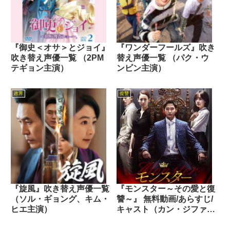
『御史＜オサ＞とジョイ』
『ワンダーフールズ』吹き
吹き替え声優一覧 （2PM
替え声優一覧 （パク・ウ
テギョン主演）
ンビン主演）
政界
復讐
『旋風』吹き替え声優一覧
『モンスター～その愛と復
（ソル・ギョング、キム・
讐～』 無料動画/あらすじ/
ヒエ主演）
キャスト（カン・ジファン
主演 2016年）