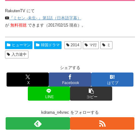
RakutenTV にて
『ミセン -未生- 』第1話（日本語字幕）
が
無料視聴
できます（2017/02/15 現在）。
ヒューマン
韓国ドラマ
2014
マ行
ミ
入力途中
シェアする
X
Facebook
はてブ
LINE
コピー
kdrama_n4vrec をフォローする