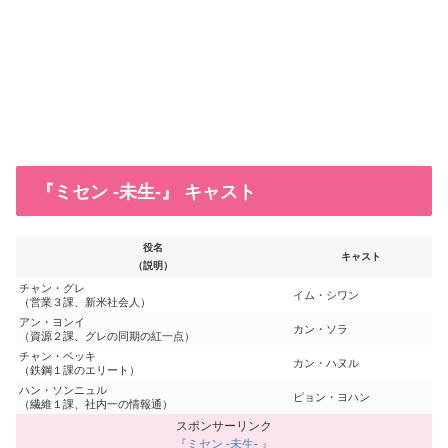
『ミセン -未生-』 キャスト
役名
キャスト
（説明）
チャン・グレ
イム・シワン
（営業３課、新米社会人）
アン・ヨンイ
カン・ソラ
（資源２課、グレの同期の紅一点）
チャン・ベッキ
カン・ハヌル
（鉄鋼１課のエリート）
ハン・ソンニュル
ピョン・ヨハン
（繊維１課、社内一の情報通）
『ミセン -未生- 』