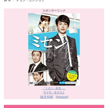
脚 本 ： チョン・ユンジョン
『ミセン -未生- 』
D V D – B O X 2
[楽天市場]
[Amazon]