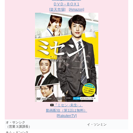
D V D – B O X 1
[楽天市場]
[Amazon]
『ミセン -未生- 』
動画配信（第1話は無料）
[RakutenTV]
オ・サンシク
イ・ソンミン
（営業３課課長）
キム・ドンシク