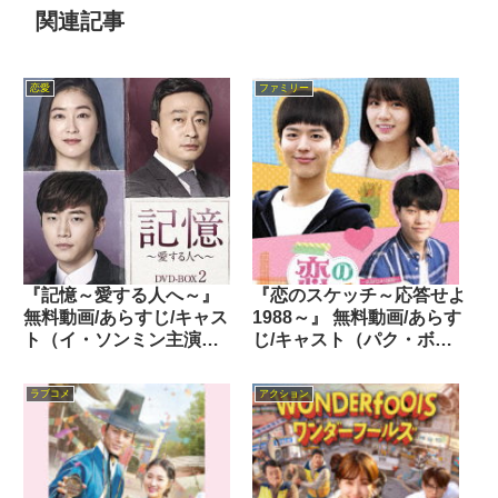
関連記事
恋愛
ファミリー
『記憶～愛する人へ～』
『恋のスケッチ～応答せよ
無料動画/あらすじ/キャス
1988～』 無料動画/あらす
ト（イ・ソンミン主演
じ/キャスト（パク・ボゴ
2016年）
ム主演 2015年）
ラブコメ
アクション