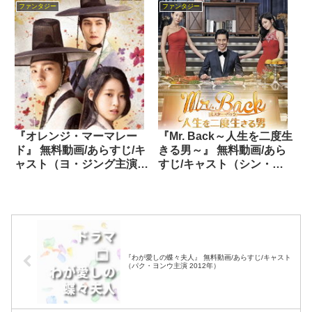
ファンタジー
ファンタジー
『オレンジ・マーマレー
『Mr. Back～人生を二度生
ド』 無料動画/あらすじ/キ
きる男～』 無料動画/あら
ャスト（ヨ・ジング主演
すじ/キャスト（シン・ハ
2015年）
ギュン主演 2014年）
『わが愛しの蝶々夫人』 無料動画/あらすじ/キャスト
（パク・ヨンウ主演 2012年）