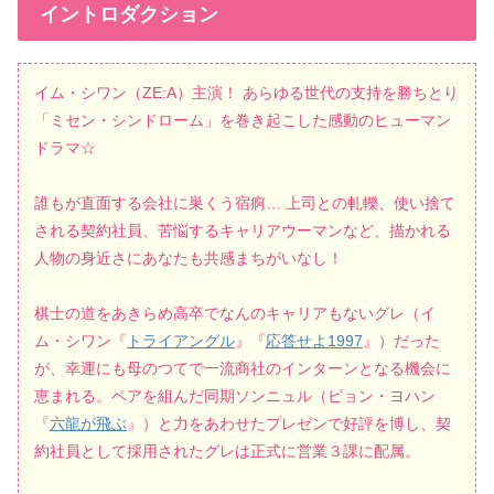
イントロダクション
イム・シワン（ZE:A）主演！ あらゆる世代の支持を勝ちとり
「ミセン・シンドローム」を巻き起こした感動のヒューマン
ドラマ☆
誰もが直面する会社に巣くう宿痾… 上司との軋轢、使い捨て
される契約社員、苦悩するキャリアウーマンなど、描かれる
人物の身近さにあなたも共感まちがいなし！
棋士の道をあきらめ高卒でなんのキャリアもないグレ（イ
ム・シワン『
トライアングル
』『
応答せよ1997
』）だった
が、幸運にも母のつてで一流商社のインターンとなる機会に
恵まれる。ペアを組んだ同期ソンニュル（ピョン・ヨハン
『
六龍が飛ぶ
』）と力をあわせたプレゼンで好評を博し、契
約社員として採用されたグレは正式に営業３課に配属。