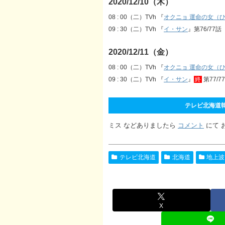
2020/12/10（木）
08 : 00（二）TVh 『
オクニョ 運命の女（
09 : 30（二）TVh 『
イ・サン
』第76/77
2020/12/11（金）
08 : 00（二）TVh 『
オクニョ 運命の女（
09 : 30（二）TVh 『
イ・サン
』
終
第77/
テレビ北海道韓国
ミス などありましたら
コメント
にて 
テレビ北海道
北海道
地上波
X