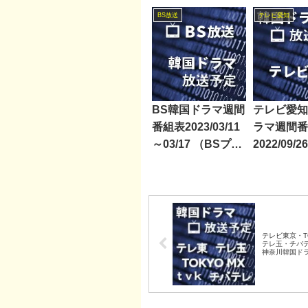
レ・BS朝日・BS-
BS放送
テレビ愛知
TBS・BSテレ東・
BSフジ）
BS韓国ドラマ週間
テレビ愛知
番組表2023/03/11
ラマ週間番
～03/17 （BSプレ
2022/09/2
ミアム・BS日テ
レ・BS朝日・BS-
TBS・BSテレ東・
BSフジ）
テレビ東京・TO
テレ玉・チバ
神奈川韓国ド
表2020/12/05