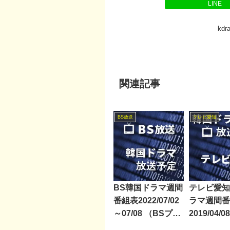
LINE
kd
関連記事
BS放送
テレビ愛知
BS韓国ドラマ週間
テレビ愛知
番組表2022/07/02
ラマ週間番
～07/08 （BSプレ
2019/04/0
ミアム・BS日テ