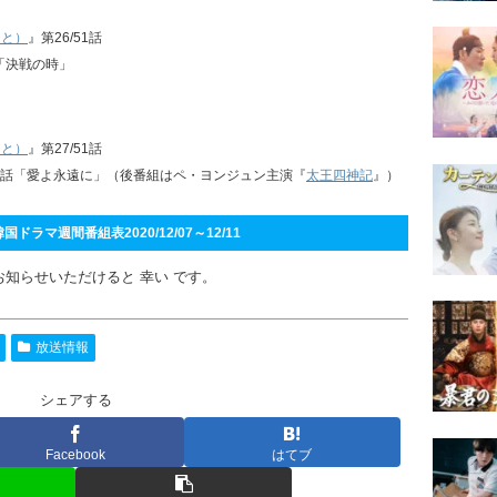
ひと）
』第26/51話
話「決戦の時」
ひと）
』第27/51話
77話「愛よ永遠に」（後番組はペ・ヨンジュン主演『
太王四神記
』）
ドラマ週間番組表2020/12/07～12/11
お知らせいただけると 幸い です。
放送情報
シェアする
Facebook
はてブ