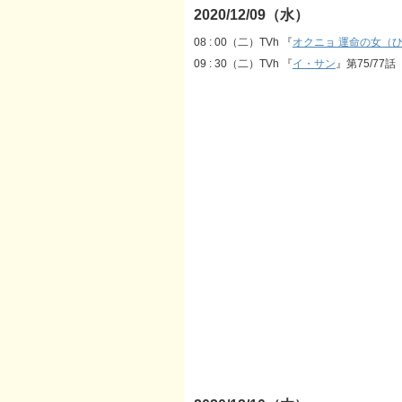
2020/12/09（水）
08 : 00（二）TVh 『
オクニョ 運命の女（
09 : 30（二）TVh 『
イ・サン
』第75/77