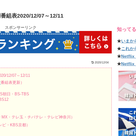
2020/12/07～12/11
スポンサーリンク
知って
★
いまか
★
これか
★
Netf
2020/12/04
★
Netfl
2/07～12/11
波
番組表更新）
朝日・BS-TBS
S12
O MX・テレ玉・チバテレ・テレビ神奈川）
ビ・KBS京都）