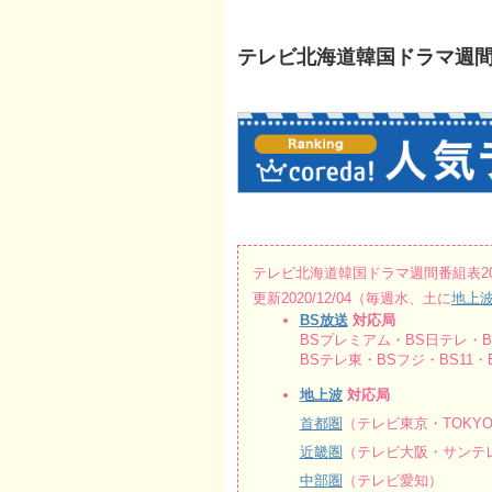
テレビ北海道韓国ドラマ週間番組表
テレビ北海道韓国ドラマ週間番組表2020/1
更新2020/12/04（毎週水、土に
地上
BS放送
対応局
BSプレミアム・BS日テレ・BS
BSテレ東・BSフジ・BS11・B
地上波
対応局
首都圏
（テレビ東京・TOKY
近畿圏
（テレビ大阪・サンテレ
中部圏
（テレビ愛知）