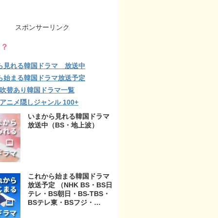
スポンサーリンク
る？
ら見れる韓国ドラマ 放送中
ら始まる韓国ドラマ放送予定
lix 吹替あり韓国ドラマ一覧
ix アニメ隠しジャンル 100+
いまから見れる韓国ドラマ
放送中（BS・地上波）
これから始まる韓国ドラマ
放送予定 （NHK BS・BS日
テレ・BS朝日・BS-TBS・
BSテレ東・BSフジ・
BS11・BS12・テレビ東