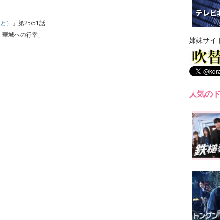
ひと）
』第25/51話
話「華城への行幸」
姉妹サイ
人気の