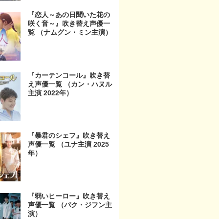
『恋人～あの日聞いた花の
咲く音～』吹き替え声優一
覧 （ナムグン・ミン主演）
『カーテンコール』吹き替
え声優一覧 （カン・ハヌル
主演 2022年）
『暴君のシェフ』吹き替え
声優一覧 （ユナ主演 2025
年）
『弱いヒーロー』吹き替え
声優一覧 （パク・ジフン主
演）