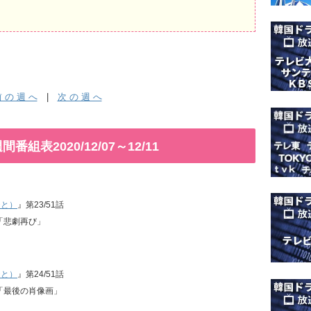
 の 週 へ
|
次 の 週 へ
表2020/12/07～12/11
ひと）
』第23/51話
話「悲劇再び」
ひと）
』第24/51話
話「最後の肖像画」