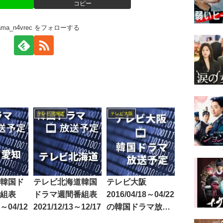
コピー
rama_n4vrec をフォローする
テレビ北海道
テレビ大阪
韓国ド
テレビ北海道韓国
テレビ大阪
組表
ドラマ週間番組表
2016/04/18～04/22
8～04/12
2021/12/13～12/17
の韓国ドラマ放送
予定