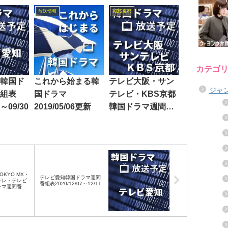
放送情報
KBS京都
カテゴ
韓国ド
これから始まる韓
テレビ大阪・サン
ジャ
組表
国ドラマ
テレビ・KBS京都
6～09/30
2019/05/06更新
韓国ドラマ週間番
組表2018/06/11～
06/15
KYO MX・
テレビ愛知韓国ドラマ週間
テレ・テレビ
番組表2020/12/07～12/11
ラマ週間番組
～12/11