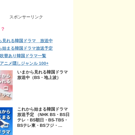
スポンサーリンク
る？
ら見れる韓国ドラマ 放送中
ら始まる韓国ドラマ放送予定
lix 吹替あり韓国ドラマ一覧
ix アニメ隠しジャンル 100+
いまから見れる韓国ドラマ
放送中（BS・地上波）
これから始まる韓国ドラマ
放送予定 （NHK BS・BS日
テレ・BS朝日・BS-TBS・
BSテレ東・BSフジ・
BS11・BS12・テレビ東