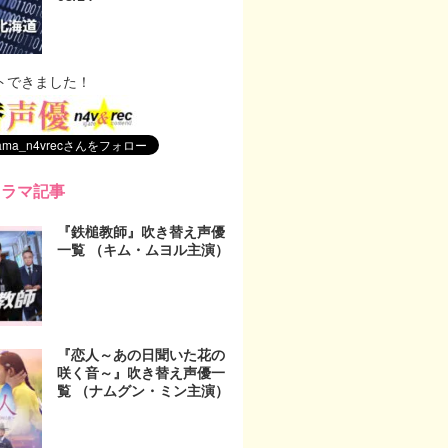
トできました！
ドラマ記事
『鉄槌教師』吹き替え声優
一覧 （キム・ムヨル主演）
『恋人～あの日聞いた花の
咲く音～』吹き替え声優一
覧 （ナムグン・ミン主演）