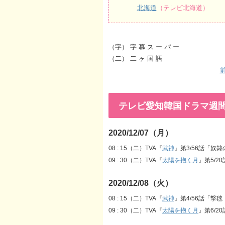
北海道
（テレビ北海道）
（字） 字 幕 ス ー パ ー
（二） 二 ヶ 国 語
前
テレビ愛知韓国ドラマ週間番組表
2020/12/07（月）
08 : 15（二）TVA『
武神
』第3/56話「奴
09 : 30（二）TVA『
太陽を抱く月
』第5/2
2020/12/08（火）
08 : 15（二）TVA『
武神
』第4/56話「撃
09 : 30（二）TVA『
太陽を抱く月
』第6/2