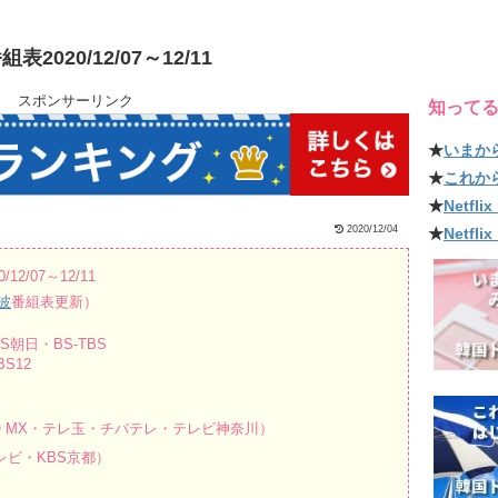
20/12/07～12/11
スポンサーリンク
知って
★
いまか
★
これか
★
Netf
2020/12/04
★
Netfl
/07～12/11
波
番組表更新）
朝日・BS-TBS
S12
O MX・テレ玉・チバテレ・テレビ神奈川）
ビ・KBS京都）