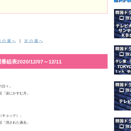
 の 週 へ
|
次 の 週 へ
2020/12/07～12/11
隷の日々」
0話「涙にかすむ月」
毬（キョック）」
0話「消された過去」