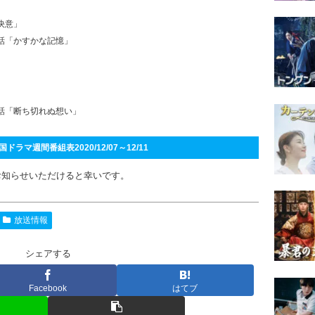
の決意」
0話「かすかな記憶」
」
0話「断ち切れぬ想い」
ラマ週間番組表2020/12/07～12/11
お知らせいただけると幸いです。
放送情報
シェアする
Facebook
はてブ