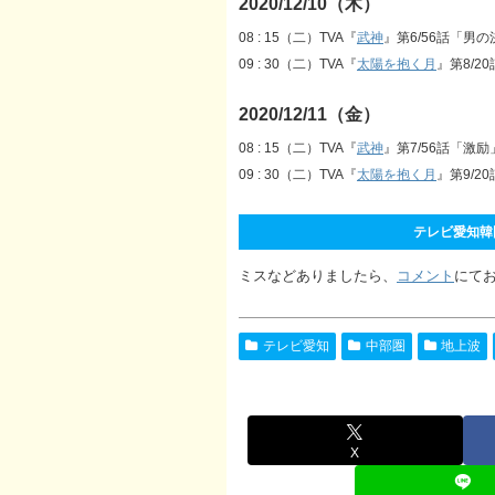
2020/12/10（木）
08 : 15（二）TVA『
武神
』第6/56話「男
09 : 30（二）TVA『
太陽を抱く月
』第8/2
2020/12/11（金）
08 : 15（二）TVA『
武神
』第7/56話「激励
09 : 30（二）TVA『
太陽を抱く月
』第9/2
テレビ愛知韓国ド
ミスなどありましたら、
コメント
にて
テレビ愛知
中部圏
地上波
X