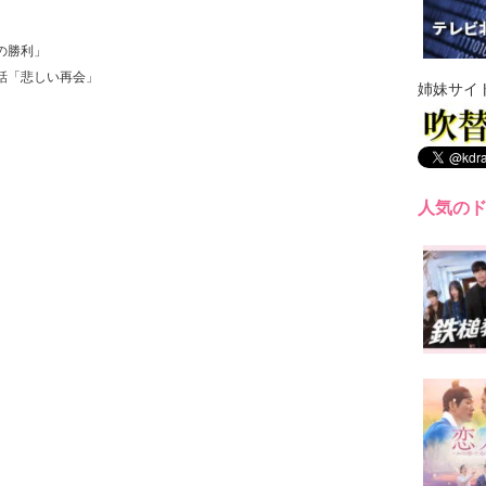
血の勝利」
0話「悲しい再会」
姉妹サイ
人気の