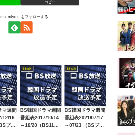
コピー
rama_n4vrec をフォローする
BS放送
BS放送
ラマ週間
BS韓国ドラマ週間
BS韓国ドラマ週間
12/16
番組表2017/10/14
番組表2021/07/17
（BSプレ
～10/20（BS11・
～07/23 （BSプレ
S日テ
BS12・Dlife）
ミアム・BS日テ