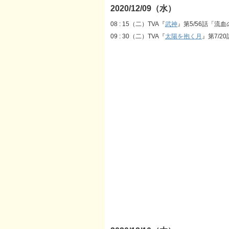
2020/12/09（水）
08 : 15（二）TVA『
武神
』第5/56話「流
09 : 30（二）TVA『
太陽を抱く月
』第7/2