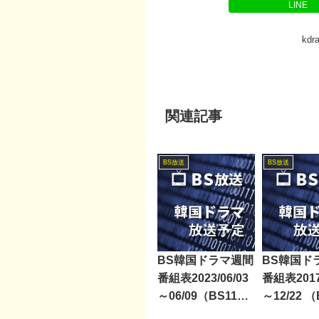
LINE
kd
関連記事
BS放送
BS放送
BS韓国ドラマ週間
BS韓国ド
番組表2023/06/03
番組表2017/
～06/09（BS11・
～12/22 
BS12）
ミアム・B