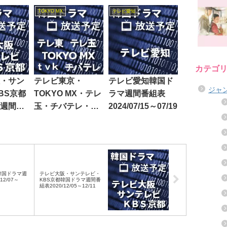
・BS-
レ・BS朝日・BS-
TOKYO MX
テレビ愛知
ジャパ
TBS・BSテレ東・
ジ）
BSフジ）
カテゴ
・サン
テレビ東京・
テレビ愛知韓国ド
ジャ
BS京都
TOKYO MX・テレ
ラマ週間番組表
週間番
玉・チバテレ・テ
2024/07/15～07/19
0/14～
レビ神奈川韓国ド
ラマ週間番組表
2021/06/05～06/11
韓国ドラマ週
テレビ大阪・サンテレビ・
12/07～
KBS京都韓国ドラマ週間番
組表2020/12/05～12/11