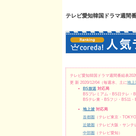
テレビ愛知韓国ドラマ週間番組表20
テレビ愛知韓国ドラマ週間番組表2020/12
更 新 2020/12/04（毎週水、土に
地上
BS放送
対応局
BSプレミアム・BS日テレ・BS
BSテレ東・BSフジ・BS11・B
地上波
対応局
首都圏
（テレビ東京・TOKY
近畿圏
（テレビ大阪・サンテレ
中部圏
（テレビ愛知）