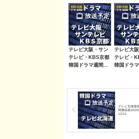
レ・BS朝日
KBS京都
KBS京都
TBS・BS
ン・BSフ
テレビ大阪・サン
テレビ大阪
テレビ・KBS京都
テレビ・K
韓国ドラマ週間番
韓国ドラマ
組表2022/01/29～
組表2023/1
02/04
10/20
テレビ北海道
間番組表2020/
12/11