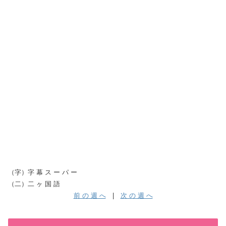
（字）字 幕 ス ー パ ー
（二）二 ヶ 国 語
前 の 週 へ
|
次 の 週 へ