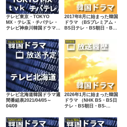
テレビ東京・TOKYO
2017年8月に始まった韓国
MX・テレ玉・チバテレ・
ドラマ （BSプレミアム・
テレビ神奈川韓国ドラマ週
BS日テレ・BS朝日・BS-
間番組表2024/07/27～
TBS・BSジャパン・BSフ
08/02
ジ・BS11・BS12・Dlife・
テレビ北海道
BS放送
テレビ東京・TOKYO
MX・tvk・テレビ大阪・サ
ンテレビ・KBS京都・テレ
ビ愛知・テレビ北海道）
テレビ北海道韓国ドラマ週
2026年1月に始まった韓国
間番組表2021/04/05～
ドラマ （NHK BS・BS日
04/09
テレ・BS朝日・BS-
TBS・BSテレ東・BSフ
ジ・BS11・BS12・テレビ
TOKYO MX
テレビ愛知
東京・TOKYO MX・テレ