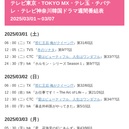
テレビ東京・TOKYO MX・テレ玉・チバテ
レ・テレビ神奈川韓国ドラマ週間番組表
2025/03/01～03/07
2025/03/01（土）
06：00（二）TX 『
哲仁王后 俺がクイーン!?
』第31/60話
12：05（二）TVS 『
冬のソナタ
』第9/??話
12：30（二）CTC 『
愛はビューティフル、人生はワンダフル
』第33/??話
24：30（字）tvk 『ホルモン・シリーズ Season１』第9/??話
2025/03/02（日）
06：00（二）TX 『
哲仁王后 俺がクイーン!?
』第32/60話
12：00（吹）tvk 『お仕事です！～The Arc of Life～』第21/26話
12：30（二）CTC 『
愛はビューティフル、人生はワンダフル
』第34/??話
16：00（字）tvk 『暴走外科医がやってきた』第5/10話
2025/03/03（月）
05：30（字）tvk 『君、花海棠の紅にあらず』第43/98話