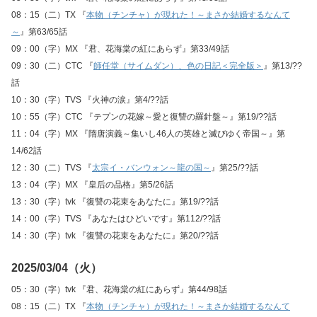
08：15（二）TX 『
本物（チンチャ）が現れた！～まさか結婚するなんて
～
』第63/65話
09：00（字）MX 『君、花海棠の紅にあらず』第33/49話
09：30（二）CTC 『
師任堂（サイムダン）、色の日記＜完全版＞
』第13/??
話
10：30（字）TVS 『火神の涙』第4/??話
10：55（字）CTC 『テプンの花嫁～愛と復讐の羅針盤～』第19/??話
11：04（字）MX 『隋唐演義～集いし46人の英雄と滅びゆく帝国～』第
14/62話
12：30（二）TVS 『
太宗イ・バンウォン～龍の国～
』第25/??話
13：04（字）MX 『皇后の品格』第5/26話
13：30（字）tvk 『復讐の花束をあなたに』第19/??話
14：00（字）TVS 『あなたはひどいです』第112/??話
14：30（字）tvk 『復讐の花束をあなたに』第20/??話
2025/03/04（火）
05：30（字）tvk 『君、花海棠の紅にあらず』第44/98話
08：15（二）TX 『
本物（チンチャ）が現れた！～まさか結婚するなんて