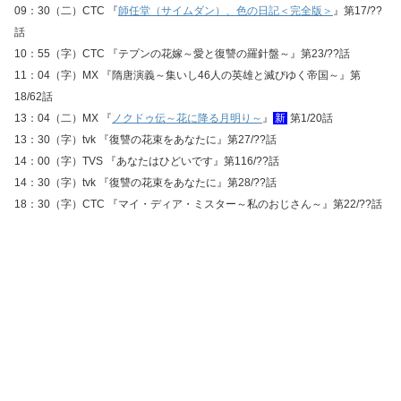
09：30（二）CTC 『
師任堂（サイムダン）、色の日記＜完全版＞
』第17/??
話
10：55（字）CTC 『テプンの花嫁～愛と復讐の羅針盤～』第23/??話
11：04（字）MX 『隋唐演義～集いし46人の英雄と滅びゆく帝国～』第
18/62話
13：04（二）MX 『
ノクドゥ伝～花に降る月明り～
』
新
第1/20話
13：30（字）tvk 『復讐の花束をあなたに』第27/??話
14：00（字）TVS 『あなたはひどいです』第116/??話
14：30（字）tvk 『復讐の花束をあなたに』第28/??話
18：30（字）CTC 『マイ・ディア・ミスター～私のおじさん～』第22/??話