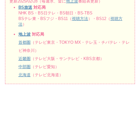
更新2025/02/28（毎週水、金に
地上波
番組表更新）
BS放送
対応局
NHK BS・BS日テレ・BS朝日・BS-TBS
BSテレ東・BSフジ・BS11（
視聴方法
）・BS12（
視聴方
法
）
地上波
対応局
首都圏
（テレビ東京・TOKYO MX・テレ玉・チバテレ・テレ
ビ神奈川）
近畿圏
（テレビ大阪・サンテレビ・KBS京都）
中部圏
（テレビ愛知）
北海道
（テレビ北海道）