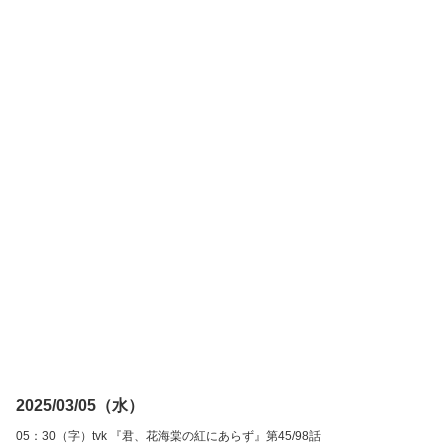
2025/03/05（水）
05：30（字）tvk 『君、花海棠の紅にあらず』第45/98話