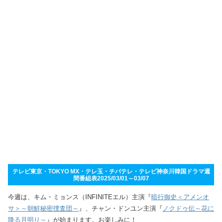
テレビ東京・TOKYO MX・テレ玉・チバテレ・テレビ神奈川韓国ドラマ週
間番組表2025/03/01～03/07
今週は、キム・ミョンス（INFINITEエル）主演『
暗行御史＜アメンオ
サ＞～朝鮮秘密捜査団～
』、チャン・ドンユン主演『
ノクドゥ伝～花に
降る月明り～
』が始まります。お楽しみに！