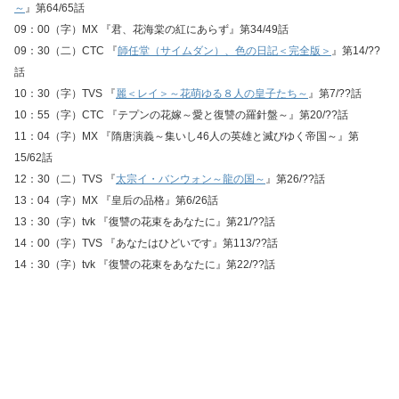
～
』第64/65話
09：00（字）MX 『君、花海棠の紅にあらず』第34/49話
09：30（二）CTC 『
師任堂（サイムダン）、色の日記＜完全版＞
』第14/??
話
10：30（字）TVS 『
麗＜レイ＞～花萌ゆる８人の皇子たち～
』第7/??話
10：55（字）CTC 『テプンの花嫁～愛と復讐の羅針盤～』第20/??話
11：04（字）MX 『隋唐演義～集いし46人の英雄と滅びゆく帝国～』第
15/62話
12：30（二）TVS 『
太宗イ・バンウォン～龍の国～
』第26/??話
13：04（字）MX 『皇后の品格』第6/26話
13：30（字）tvk 『復讐の花束をあなたに』第21/??話
14：00（字）TVS 『あなたはひどいです』第113/??話
14：30（字）tvk 『復讐の花束をあなたに』第22/??話