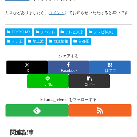
ミスなどありましたら、
コメント
にてお知らせいただけると幸いです。
TOKYO MX
チバテレ
テレビ東京
テレビ神奈川
テレ玉
地上波
放送情報
首都圏
シェアする
X
Facebook
はてブ
LINE
コピー
kdrama_n4vrec をフォローする
関連記事