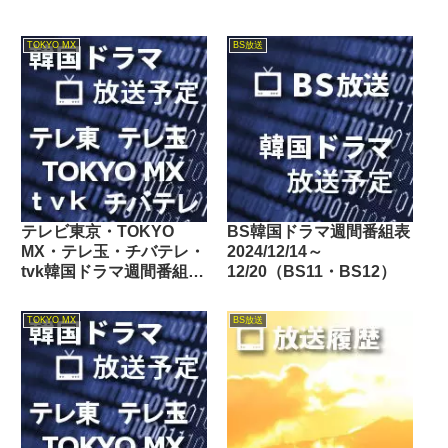
TOKYO MX
BS放送
テレビ東京・TOKYO
BS韓国ドラマ週間番組表
MX・テレ玉・チバテレ・
2024/12/14～
tvk韓国ドラマ週間番組表
12/20（BS11・BS12）
2018/04/07～04/13
TOKYO MX
BS放送