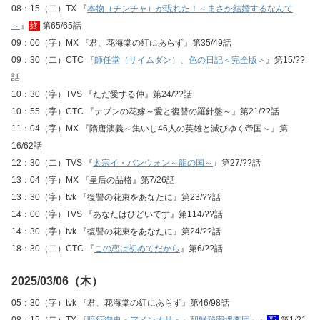
08：15（二）TX 『
本物（チンチャ）が現れた！～まさか結婚するなんて
～
』
終
第65/65話
09：00（字）MX 『君、花海棠の紅にあらず』第35/49話
09：30（二）CTC 『
師任堂（サイムダン）、色の日記＜完全版＞
』第15/??
話
10：30（字）TVS 『ただ愛する仲』第24/??話
10：55（字）CTC 『テプンの花嫁～愛と復讐の羅針盤～』第21/??話
11：04（字）MX 『隋唐演義～集いし46人の英雄と滅びゆく帝国～』第
16/62話
12：30（二）TVS 『
太宗イ・バンウォン～龍の国～
』第27/??話
13：04（字）MX 『皇后の品格』第7/26話
13：30（字）tvk 『復讐の花束をあなたに』第23/??話
14：00（字）TVS 『あなたはひどいです』第114/??話
14：30（字）tvk 『復讐の花束をあなたに』第24/??話
18：30（二）CTC 『
この恋は初めてだから
』第6/??話
2025/03/06（木）
05：30（字）tvk 『君、花海棠の紅にあらず』第46/98話