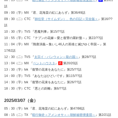
08：15（二）TX 『
暗行御史＜アメンオサ＞～朝鮮秘密捜査団～
』
新
第1/21
話
09：00（字）MX 『君、花海棠の紅にあらず』第36/49話
09：30（二）CTC 『
師任堂（サイムダン）、色の日記＜完全版＞
』第16/??
話
10：30（字）TVS 『悪魔判事』第15/??話
10：55（字）CTC 『テプンの花嫁～愛と復讐の羅針盤～』第22/??話
11：04（字）MX 『隋唐演義～集いし46人の英雄と滅びゆく帝国～』第
17/62話
12：30（二）TVS 『
太宗イ・バンウォン～龍の国～
』第28/??話
13：04（二）MX 『
ペントハウス３
』
終
第20/20話
13：30（字）tvk 『復讐の花束をあなたに』第25/??話
14：00（字）TVS 『あなたはひどいです』第115/??話
14：30（字）tvk 『復讐の花束をあなたに』第26/??話
18：30（字）CTC 『悪との距離』第6/??話
2025/03/07（金）
05：30（字）tvk 『君、花海棠の紅にあらず』第47/98話
08：15（二）TX 『
暗行御史＜アメンオサ＞～朝鮮秘密捜査団～
』第2/21話