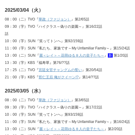
2025/03/04（火）
08：00（二）TVO『
華政（ファジョン）
』第2/65話
09：30（字）TVO『ハイクラス～偽りの楽園～』第16/22話
話
10：00（字）SUN『笑ってトンへ』第92/159話
11：00（字）SUN『私たち、家族です～My Unfamiliar Family～』第15/24話
13：00（二）SUN『
麗＜レイ＞～花萌ゆる８人の皇子たち～
』
新
第1/20話
13：30（字）KBS『福寿草』第76/??話
17：25（二）TVO『
宮廷女官チャングムの誓い
』第20/54話
21：00（字）KBS『
哲仁王后 俺がクイーン!?
』第14/??話
2025/03/05（水）
08：00（二）TVO『
華政（ファジョン）
』第3/65話
09：30（字）TVO『ハイクラス～偽りの楽園～』第17/22話
10：00（字）SUN『笑ってトンへ』第93/159話
11：00（字）SUN『私たち、家族です～My Unfamiliar Family～』第16/24話
13：00（二）SUN『
麗＜レイ＞～花萌ゆる８人の皇子たち～
』第2/20話