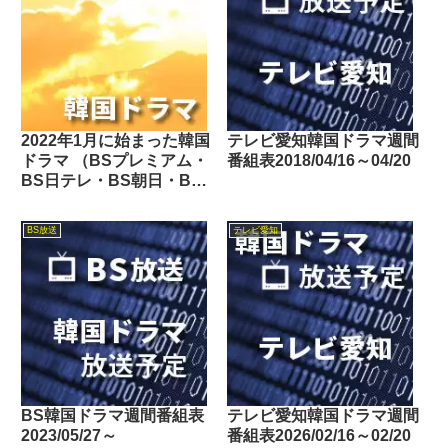
2022年1月に始まった韓国
テレビ愛知韓国ドラマ週間
ドラマ （BSプレミアム・
番組表2018/04/16～04/20
BS日テレ・BS朝日・BS-
TBS・BSテレ東・BSフ
ジ・BS11・BS12・テレビ
BS放送
テレビ愛知
東京・TOKYO MX・テレ
玉・チバテレ・テレビ神奈
川・テレビ大阪・サンテレ
ビ・KBS京都・テレビ愛
知・テレビ北海道）
BS韓国ドラマ週間番組表
テレビ愛知韓国ドラマ週間
2023/05/27～
番組表2026/02/16～02/20