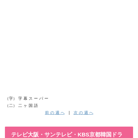
（字） 字 幕 ス ー パ ー
（二） 二 ヶ 国 語
前 の 週 へ
|
次 の 週 へ
テレビ大阪・サンテレビ・KBS京都韓国ドラ