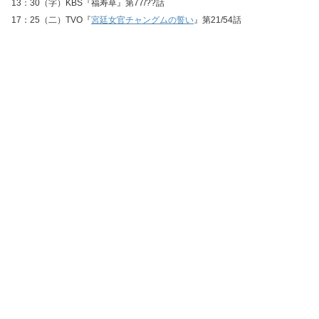
13：30（字）KBS『福寿草』第77/??話
17：25（二）TVO『
宮廷女官チャングムの誓い
』第21/54話