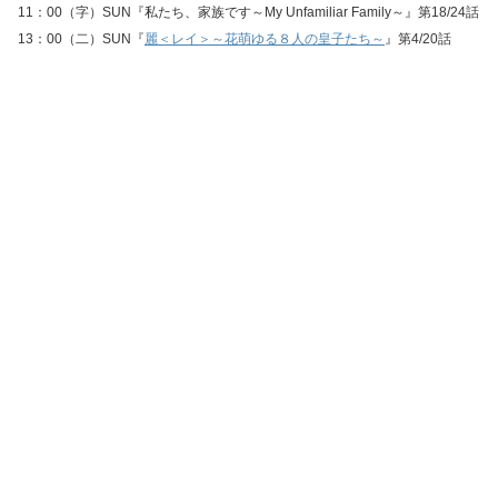
11：00（字）SUN『私たち、家族です～My Unfamiliar Family～』第18/24話
13：00（二）SUN『
麗＜レイ＞～花萌ゆる８人の皇子たち～
』第4/20話