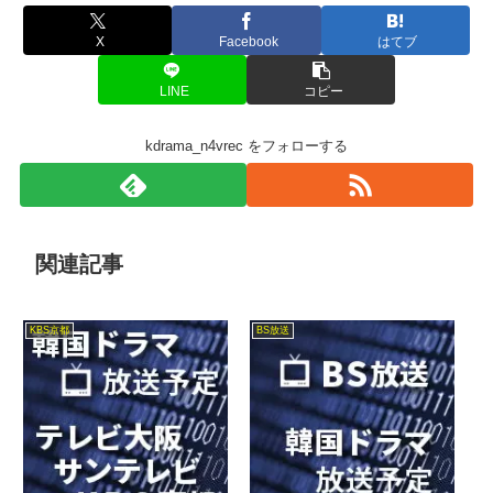
X
Facebook
はてブ
LINE
コピー
kdrama_n4vrec をフォローする
関連記事
KBS京都
BS放送