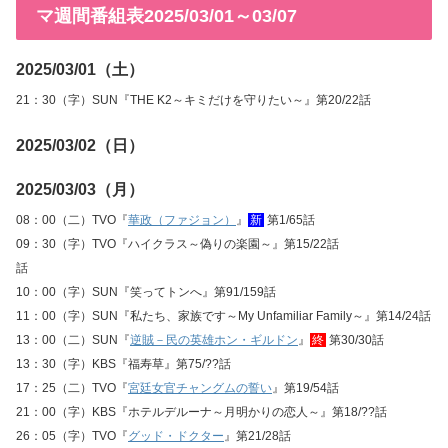
マ週間番組表2025/03/01～03/07
2025/03/01（土）
21：30（字）SUN『THE K2～キミだけを守りたい～』第20/22話
2025/03/02（日）
2025/03/03（月）
08：00（二）TVO『
華政（ファジョン）
』
新
第1/65話
09：30（字）TVO『ハイクラス～偽りの楽園～』第15/22話
話
10：00（字）SUN『笑ってトンへ』第91/159話
11：00（字）SUN『私たち、家族です～My Unfamiliar Family～』第14/24話
13：00（二）SUN『
逆賊－民の英雄ホン・ギルドン
』
終
第30/30話
13：30（字）KBS『福寿草』第75/??話
17：25（二）TVO『
宮廷女官チャングムの誓い
』第19/54話
21：00（字）KBS『ホテルデルーナ～月明かりの恋人～』第18/??話
26：05（字）TVO『
グッド・ドクター
』第21/28話