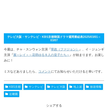
テレビ大阪・サンテレビ・KBS京都韓国ドラマ週間番組表2025/03/01～
03/07
今週は、チャ・スンウォン主演『
華政（ファジョン）
』、イ・ジュンギ
主演『
麗＜レイ＞～花萌ゆる８人の皇子たち～
』が始まります。お楽し
みに！
ミスなどありましたら、
コメント
にてお知らせいただけると幸いです。
KBS京都
サンテレビ
テレビ大阪
地上波
放送情報
近畿圏
シェアする