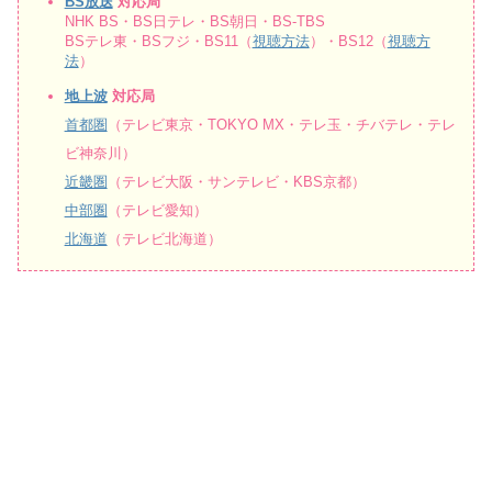
BS放送
対応局
NHK BS・BS日テレ・BS朝日・BS-TBS
BSテレ東・BSフジ・BS11（
視聴方法
）・BS12（
視聴方
法
）
地上波
対応局
首都圏
（テレビ東京・TOKYO MX・テレ玉・チバテレ・テレ
ビ神奈川）
近畿圏
（テレビ大阪・サンテレビ・KBS京都）
中部圏
（テレビ愛知）
北海道
（テレビ北海道）