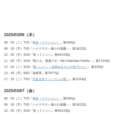
2025/03/06（木）
08：00（二）TVO『
華政（ファジョン）
』第4/65話
09：30（字）TVO『ハイクラス～偽りの楽園～』第18/22話
10：00（字）SUN『笑ってトンへ』第94/159話
11：00（字）SUN『私たち、家族です～My Unfamiliar Family～』第17/24話
13：00（二）SUN『
麗＜レイ＞～花萌ゆる８人の皇子たち～
』第3/20話
13：30（字）KBS『福寿草』第78/??話
17：25（二）TVO『
宮廷女官チャングムの誓い
』第22/54話
2025/03/07（金）
08：00（二）TVO『
華政（ファジョン）
』第5/65話
09：30（字）TVO『ハイクラス～偽りの楽園～』第19/22話
10：00（字）SUN『笑ってトンへ』第95/159話