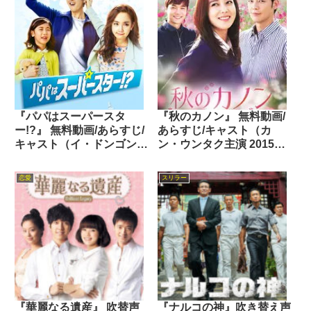
『パパはスーパースタ
『秋のカノン』 無料動画/
ー!?』 無料動画/あらすじ/
あらすじ/キャスト（カ
キャスト（イ・ドンゴン主
ン・ウンタク主演 2015
演 2015年）
年）
恋愛
スリラー
『華麗なる遺産』 吹替声
『ナルコの神』吹き替え声