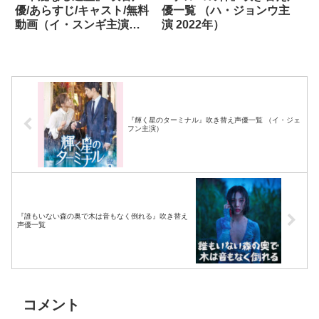
優/あらすじ/キャスト/無料
優一覧 （ハ・ジョンウ主
動画（イ・スンギ主演
演 2022年）
2009年）
『輝く星のターミナル』吹き替え声優一覧 （イ・ジェ
フン主演）
『誰もいない森の奥で木は音もなく倒れる』吹き替え
声優一覧
コメント