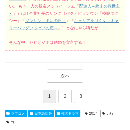
い。 もう一人の親友スジ（イ・ソム『
配達人～終末の救世主
～
』）はIT企業社長のサング（パク・ビョンウン『模範タク
シー』『
ソンサン－弔いの丘－
』『
キャリアを引く女～キャ
リーバッグいっぱいの恋～
』）となにやら噂だが…
そんな中、セヒとジホは結婚を宣言する！
次へ
1
2
3
ラブコメ
日本語吹替
韓国ドラマ
2017
カ行
コ