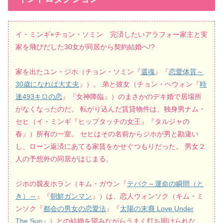
イ・ミンギ×チョン・ソミン 完済したいアラフォー家主と実
家を飛びだした30女が同居から契約結婚へ!?
家を出たユン・ジホ（チョン・ソミン『
還魂
』『
恋愛体質～
30歳になれば大丈夫
』）。 弟と彼女（チョン・ヘウォン『
時
速493キロの恋
』『女神降臨』）のまさかのデキ婚で居場所
がなくなったのだ。 転がり込んだ賃貸物件は、独身男ナム・
セヒ（イ・ミンギ『ヒップタッチの女王』『タルジャの
春』）所有の一室。 セヒはその名前からジホが男と勘違い
し、ローン返済にあてる家賃をかせぐつもりだった。 男女２
人の予想外の同居がはじまる。
ジホの親友ホラン（キム・ガウン『
テバク～運命の瞬間（と
き）～
』『
朝鮮ガンマン
』）は、恋人ウォンソク（キム・ミ
ンソク『
都会の男女の恋愛法
』『
太陽の末裔 Love Under
The Sun
』）との結婚を望みながらうまく打ち明けられな