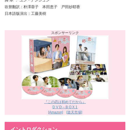
脚 本 ： ユン・ナンジュン
吹替翻訳：朴澤蓉子 本田恵子 戸田紗耶香
日本語版演出：工藤美樹
『この恋は初めてだから』
D V D – B O X 1
[Amazon]
[楽天市場]
イントロダクション