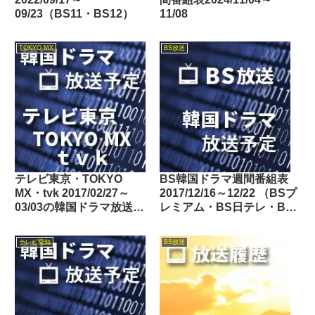
09/23（BS11・BS12）
11/08
TOKYO MX
BS放送
テレビ東京・TOKYO
BS韓国ドラマ週間番組表
MX・tvk 2017/02/27～
2017/12/16～12/22 （BSプ
03/03の韓国ドラマ放送予
レミアム・BS日テレ・BS
定
朝日・BS-TBS・BSジャ
パン・BSフジ）
テレビ愛知
BS放送