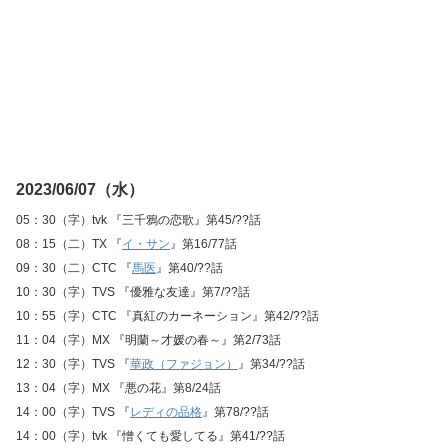
2023/06/07（水）
05：30（字）tvk 『三千鴉の恋歌』第45/??話
08：15（二）TX 『
イ・サン
』第16/77話
09：30（二）CTC 『
馬医
』第40/??話
10：30（字）TVS 『優雅な友達』第7/??話
10：55（字）CTC 『真紅のカーネーション』第42/??話
11：04（字）MX 『明蘭～才媛の春～』第2/73話
12：30（字）TVS 『
華政（ファジョン）
』第34/??話
13：04（字）MX 『悪の花』第8/24話
14：00（字）TVS 『
レディの品格
』第78/??話
14：00（字）tvk 『憎くても愛してる』第41/??話