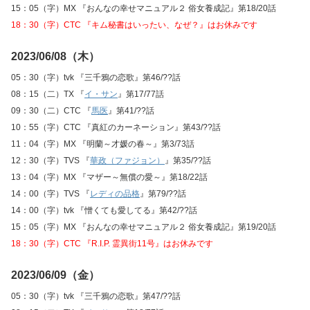
15：05（字）MX 『おんなの幸せマニュアル２ 俗女養成記』第18/20話
18：30（字）CTC 『キム秘書はいったい、なぜ？』はお休みです
2023/06/08（木）
05：30（字）tvk 『三千鴉の恋歌』第46/??話
08：15（二）TX 『
イ・サン
』第17/77話
09：30（二）CTC 『
馬医
』第41/??話
10：55（字）CTC 『真紅のカーネーション』第43/??話
11：04（字）MX 『明蘭～才媛の春～』第3/73話
12：30（字）TVS 『
華政（ファジョン）
』第35/??話
13：04（字）MX 『マザー～無償の愛～』第18/22話
14：00（字）TVS 『
レディの品格
』第79/??話
14：00（字）tvk 『憎くても愛してる』第42/??話
15：05（字）MX 『おんなの幸せマニュアル２ 俗女養成記』第19/20話
18：30（字）CTC 『R.I.P. 霊異街11号』はお休みです
2023/06/09（金）
05：30（字）tvk 『三千鴉の恋歌』第47/??話