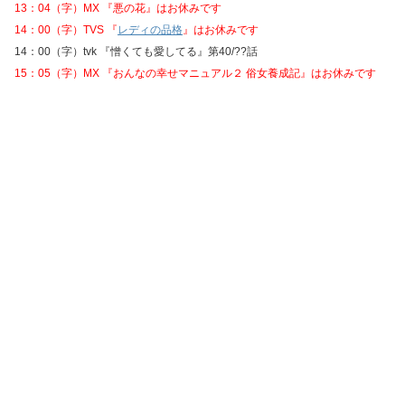
13：04（字）MX 『悪の花』はお休みです
14：00（字）TVS 『
レディの品格
』はお休みです
14：00（字）tvk 『憎くても愛してる』第40/??話
15：05（字）MX 『おんなの幸せマニュアル２ 俗女養成記』はお休みです