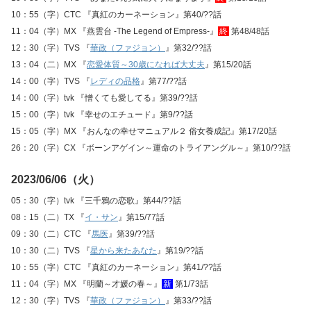
10：55（字）CTC 『真紅のカーネーション』第40/??話
11：04（字）MX 『燕雲台 -The Legend of Empress-』
終
第48/48話
12：30（字）TVS 『
華政（ファジョン）
』第32/??話
13：04（二）MX 『
恋愛体質～30歳になれば大丈夫
』第15/20話
14：00（字）TVS 『
レディの品格
』第77/??話
14：00（字）tvk 『憎くても愛してる』第39/??話
15：00（字）tvk 『幸せのエチュード』第9/??話
15：05（字）MX 『おんなの幸せマニュアル２ 俗女養成記』第17/20話
26：20（字）CX 『ボーンアゲイン～運命のトライアングル～』第10/??話
2023/06/06（火）
05：30（字）tvk 『三千鴉の恋歌』第44/??話
08：15（二）TX 『
イ・サン
』第15/77話
09：30（二）CTC 『
馬医
』第39/??話
10：30（二）TVS 『
星から来たあなた
』第19/??話
10：55（字）CTC 『真紅のカーネーション』第41/??話
11：04（字）MX 『明蘭～才媛の春～』
新
第1/73話
12：30（字）TVS 『
華政（ファジョン）
』第33/??話