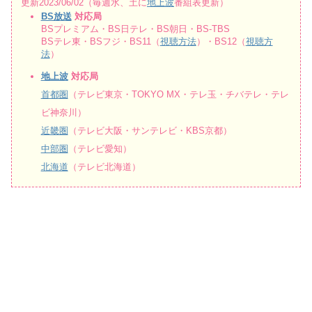
更新2023/06/02（毎週水、土に
地上波
番組表更新）
BS放送
対応局
BSプレミアム・BS日テレ・BS朝日・BS-TBS
BSテレ東・BSフジ・BS11（
視聴方法
）・BS12（
視聴方
法
）
地上波
対応局
首都圏
（テレビ東京・TOKYO MX・テレ玉・チバテレ・テレ
ビ神奈川）
近畿圏
（テレビ大阪・サンテレビ・KBS京都）
中部圏
（テレビ愛知）
北海道
（テレビ北海道）