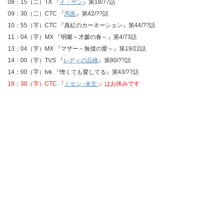
08：15（二）TX 『
イ・サン
』第18/77話
09：30（二）CTC 『
馬医
』第42/??話
10：55（字）CTC 『真紅のカーネーション』第44/??話
11：04（字）MX 『明蘭～才媛の春～』第4/73話
13：04（字）MX 『マザー～無償の愛～』第19/22話
14：00（字）TVS 『
レディの品格
』第80/??話
14：00（字）tvk 『憎くても愛してる』第43/??話
18：30（字）CTC 『
ミセン -未生-
』はお休みです