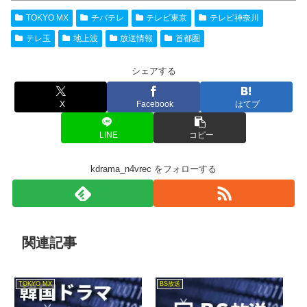
TOKYO MX
チバテレ
テレビ東京
テレビ神奈川
テレ玉
地上波
放送情報
首都圏
シェアする
X
Facebook
はてブ
LINE
コピー
kdrama_n4vrec をフォローする
関連記事
TOKYO MX
BS放送