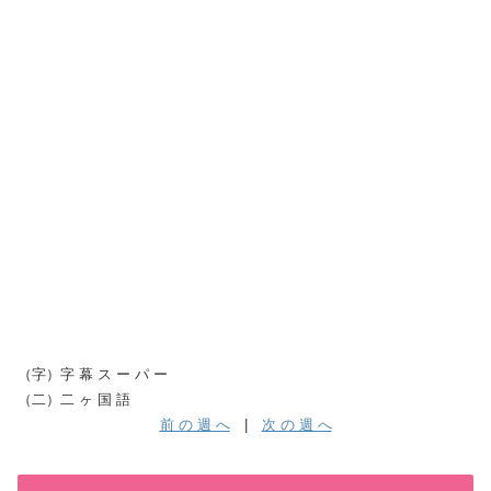
（字）字 幕 ス ー パ ー
（二）二 ヶ 国 語
前 の 週 へ
|
次 の 週 へ