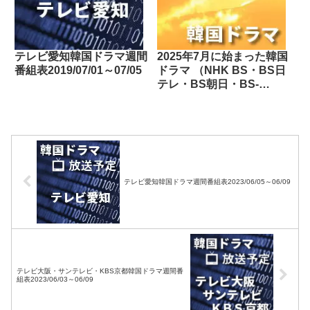
テレビ愛知韓国ドラマ週間
2025年7月に始まった韓国
番組表2019/07/01～07/05
ドラマ （NHK BS・BS日
テレ・BS朝日・BS-
TBS・BSテレ東・BSフ
ジ・BS11・BS12・テレビ
東京・TOKYO MX・テレ
玉・チバテレ・テレビ神奈
川・テレビ大阪・サンテレ
ビ・KBS京都・テレビ愛
知・テレビ北海道）
テレビ愛知韓国ドラマ週間番組表2023/06/05～06/09
テレビ大阪・サンテレビ・KBS京都韓国ドラマ週間番
組表2023/06/03～06/09