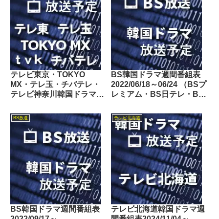
テレビ東京・TOKYO
BS韓国ドラマ週間番組表
MX・テレ玉・チバテレ・
2022/06/18～06/24 （BSプ
テレビ神奈川韓国ドラマ週
レミアム・BS日テレ・BS
間番組表2020/07/25～
朝日・BS-TBS・BSテレ
07/31
東・BSフジ）
BS放送
テレビ北海道
BS韓国ドラマ週間番組表
テレビ北海道韓国ドラマ週
2022/09/17～
間番組表2024/11/04～