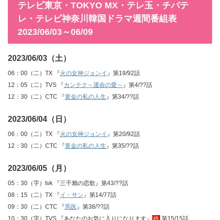
テレビ東京・TOKYO MX・テレ玉・チバテ
レ・テレビ神奈川韓国ドラマ週間番組表
2023/06/03～06/09
2023/06/03（土）
06：00（二）TX 『
火の女神ジョンイ
』第19/92話
12：05（二）TVS 『
カンテク～運命の愛～
』第4/??話
12：30（二）CTC 『
黄金の私の人生
』第34/??話
2023/06/04（日）
06：00（二）TX 『
火の女神ジョンイ
』第20/92話
12：30（二）CTC 『
黄金の私の人生
』第35/??話
2023/06/05（月）
05：30（字）tvk 『三千鴉の恋歌』第43/??話
08：15（二）TX 『
イ・サン
』第14/77話
09：30（二）CTC 『
馬医
』第38/??話
10：30（字）TVS 『あなたのお気に入りになります』
終
第15/15話