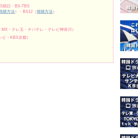
朝日・BS-TBS
視聴方法
）・BS12（
視聴方法
）
O MX・テレ玉・チバテレ・テレビ神奈川）
ビ・KBS京都）