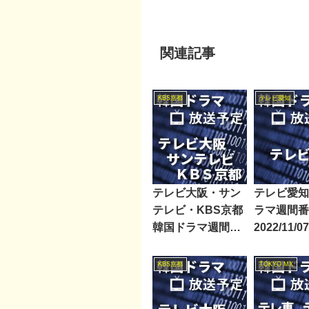
関連記事
KBS京都
テレビ愛知
テレビ大阪・サン
テレビ愛知
テレビ・KBS京都
ラマ週間番
韓国ドラマ週間番
2022/11/0
組表2020/10/31～
11/06
KBS京都
TOKYO MX