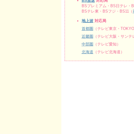
BS放送
対応局
BSプレミアム・BS日テレ・BS
BSテレ東・BSフジ・BS11（
地上波
対応局
首都圏
（テレビ東京・TOKY
近畿圏
（テレビ大阪・サンテレ
中部圏
（テレビ愛知）
北海道
（テレビ北海道）