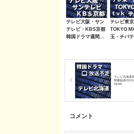
テレビ大阪・サン
テレビ東京
テレビ・KBS京都
TOKYO 
韓国ドラマ週間番
玉・チバテ
組表2021/03/27～
レビ神奈川
04/02
ラマ週間番
2023/03/2
テレビ北海道
間番組表2023/
06/09
コメント