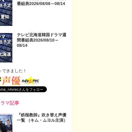
番組表2026/08/08～08/14
テレビ北海道韓国ドラマ週
間番組表2026/08/10～
08/14
トできました！
ドラマ記事
『鉄槌教師』吹き替え声優
一覧 （キム・ムヨル主演）