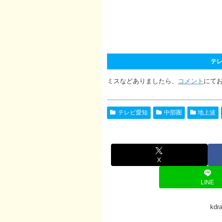
テレ
ミスなどありましたら、
コメント
にて
テレビ愛知
中部圏
地上波
X
LINE
kd