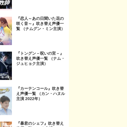
『恋人～あの日聞いた花の
咲く音～』吹き替え声優一
覧 （ナムグン・ミン主演）
『トングン－呪いの宮－』
吹き替え声優一覧 （ナム・
ジュヒョク主演）
『カーテンコール』吹き替
え声優一覧 （カン・ハヌル
主演 2022年）
『暴君のシェフ』吹き替え