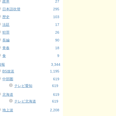
政界
27
日本語吹替
295
歴史
103
法廷
17
犯罪
26
長編
90
青春
18
食
9
情報
3,344
BS放送
1,195
中部圏
619
テレビ愛知
619
北海道
619
テレビ北海道
619
地上波
2,208