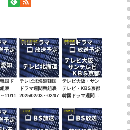
テレビ北海道
KBS京都
韓国ド
テレビ北海道韓国
テレビ大阪・サン
組表
ドラマ週間番組表
テレビ・KBS京都
7～11/11
2025/02/03～02/07
韓国ドラマ週間番
組表2024/08/03～
08/09
BS放送
BS放送