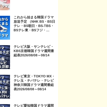
これから始まる韓国ドラマ
放送予定 （NHK BS・BS日
テレ・BS朝日・BS-TBS・
BSテレ東・BSフジ・
BS11・BS12・テレビ東
京・TOKYO MX・テレ玉・
チバテレ・テレビ神奈川・
テレビ大阪・サンテレビ・
テレビ大阪・サンテレビ・
KBS京都韓国ドラマ週間番
KBS京都・テレビ愛知・テ
組表2026/08/08～08/14
レビ北海道）
テレビ東京・TOKYO MX・
テレ玉・チバテレ・テレビ
神奈川韓国ドラマ週間番組
表2026/08/08～08/14
テレビ愛知韓国ドラマ週間