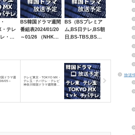
・
BS韓国ドラマ週間
BS（BSプレミア
MX・テレ
番組表2024/01/20
ム,BS日テレ,BS朝
レ・テ
～01/26 （NHK
日,BS-TBS,BSジ
韓国ド
BS・BS日テレ・
ャパン,BSフジ）
組表
BS朝日・BS-
2017/02/25～03/03
5～03/31
TBS・BSテレ東・
の韓国ドラマ放送
BSフジ）
予定
放送
韓国ドラマ週
テレビ東京・TOKYO MX・
06/05～
テレ玉・チバテレ・テレビ
神奈川韓国ドラマ週間番組
表2023/06/03～06/09