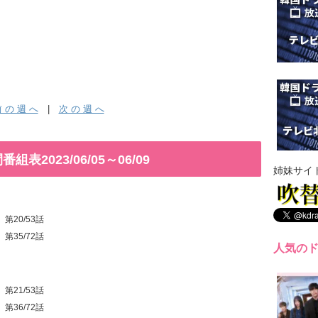
 の 週 へ
|
次 の 週 へ
2023/06/05～06/09
姉妹サイ
』第20/53話
』第35/72話
人気の
』第21/53話
』第36/72話