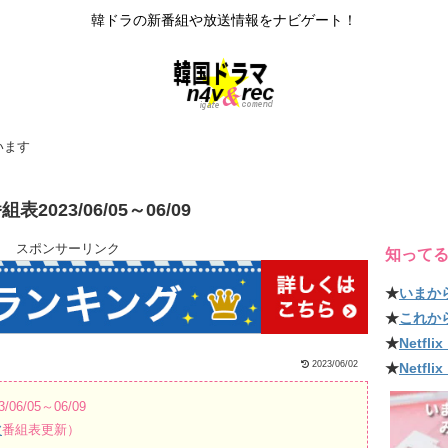
韓ドラの新番組や放送情報をナビゲート！
います
23/06/05～06/09
スポンサーリンク
知って
★
いまか
★
これか
★
Netf
2023/06/02
★
Netfl
/05～06/09
波
番組表更新）