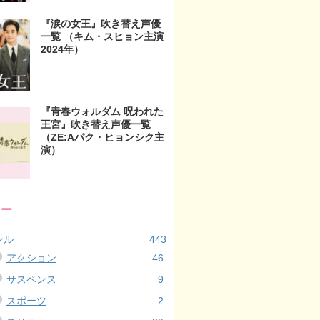
『涙の女王』吹き替え声優
一覧 （キム・スヒョン主演
2024年）
『青春ウォルダム 呪われた
王宮』吹き替え声優一覧
（ZE:Aパク・ヒョンシク主
演）
リー
ンル
443
アクション
46
サスペンス
9
スポーツ
2