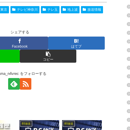
ビ東京
テレビ神奈川
テレ玉
地上波
放送情報
シェアする
Facebook
はてブ
コピー
rama_n4vrec をフォローする
BS放送
BS放送