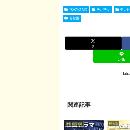
TOKYO MX
チバテレ
テレ
首都圏
X
LINE
kd
関連記事
テレビ北海道
BS放送