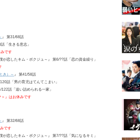
～
』 第31/68話
/33話「生きる意志」
休みです
～僕が恋したキム・ボクジュ～』 第6/??話「恋の資金繰り」
す
とき）～
』 第41/58話
2/120話「男の育児はてんてこまい」
4/122話「追い詰められる一家」
クサ＞』はお休みです
～
』 第32/68話
みです
～僕が恋したキム・ボクジュ～』 第7/??話「気になるキミ」