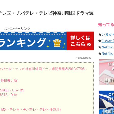
X・テレ玉・チバテレ・テレビ神奈川韓国ドラマ週
知って
スポンサーリンク
★
いまか
★
これか
★
Netf
★
Netfl
2020/05/27
チバテレ・テレビ神奈川韓国ドラマ週間番組表2019/07/06～
波
番組表更新）
朝日・BS-TBS
12・Dlife
O MX・テレ玉・チバテレ・テレビ神奈川）