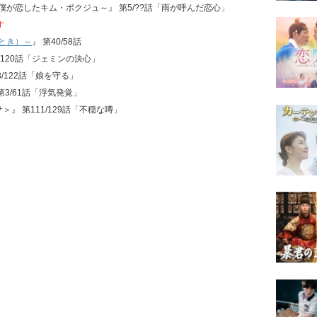
～僕が恋したキム・ボクジュ～』 第5/??話「雨が呼んだ恋心」
す
とき）～
』 第40/58話
1/120話「ジェミンの決心」
3/122話「娘を守る」
第3/61話「浮気発覚」
＞』 第111/129話「不穏な噂」