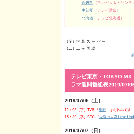
近畿圏
（テレビ大阪・サンテレ
中部圏
（テレビ愛知）
北海道
（テレビ北海道）
（字）字 幕 ス ー パ ー
（二）二 ヶ 国 語
前
テレビ東京・TOKYO 
ラマ週間番組表2019/07/06
2019/07/06（土）
12：05（字）TVS 『
馬医
』はお休みです
15：30（字）CTC 『
太陽の末裔 Love Unde
2019/07/07（日）