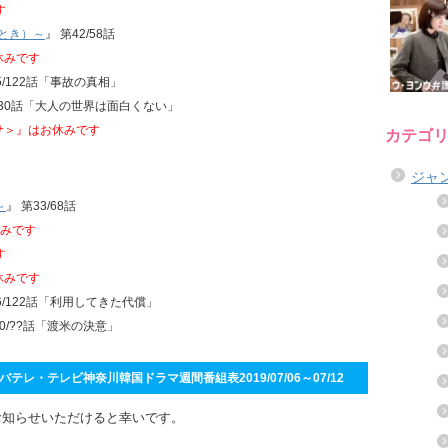
す
とき）～
』 第42/58話
休みです
5/122話「事故の真相」
2/30話「大人の世界は面白くない」
クサ＞』はお休みです
カテゴ
ジャ
～
』 第33/68話
みです
す
休みです
6/122話「利用してきた代償」
0/??話「渡米の決意」
テレ・テレビ神奈川韓国ドラマ週間番組表2019/07/06～07/12
お知らせいただけると幸いです。