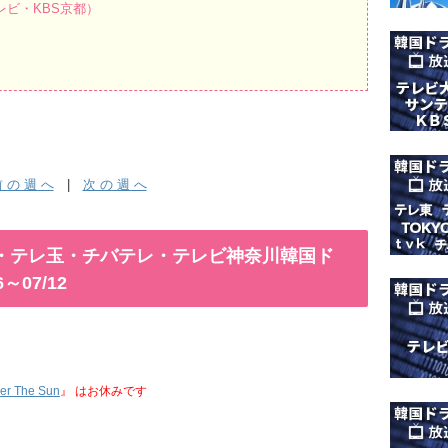
ビ・KBS京都）
 の 週 へ
|
次 の 週 へ
MX・テレ玉・チバテレ・テレビ神奈川韓国ド
～07/12
r The Sun
』 はお休みです