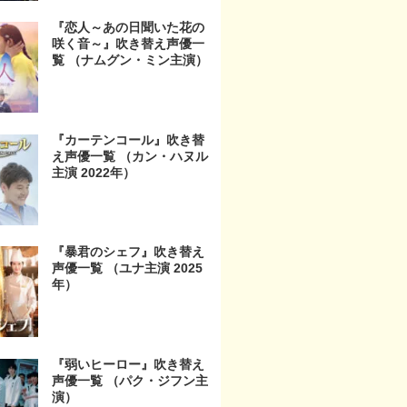
『恋人～あの日聞いた花の
咲く音～』吹き替え声優一
覧 （ナムグン・ミン主演）
『カーテンコール』吹き替
え声優一覧 （カン・ハヌル
主演 2022年）
『暴君のシェフ』吹き替え
声優一覧 （ユナ主演 2025
年）
『弱いヒーロー』吹き替え
声優一覧 （パク・ジフン主
演）