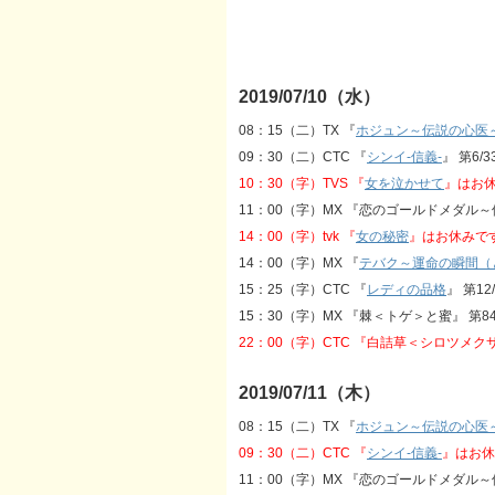
2019/07/10（水）
08：15（二）TX 『
ホジュン～伝説の心医
09：30（二）CTC 『
シンイ‐信義‐
』 第6
10：30（字）TVS 『
女を泣かせて
』はお
11：00（字）MX 『恋のゴールドメダル
14：00（字）tvk 『
女の秘密
』はお休みで
14：00（字）MX 『
テバク～運命の瞬間（
15：25（字）CTC 『
レディの品格
』 第1
15：30（字）MX 『棘＜トゲ＞と蜜』 第8
22：00（字）CTC 『白詰草＜シロツメ
2019/07/11（木）
08：15（二）TX 『
ホジュン～伝説の心医
09：30（二）CTC 『
シンイ‐信義‐
』はお休
11：00（字）MX 『恋のゴールドメダル