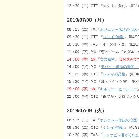
12：30（二）CTC 『大丈夫、愛だ』 第1
2019/07/08（月）
08：15（二）TX 『
ホジュン～伝説の心医
09：30（二）CTC 『
シンイ‐信義‐
』 第4
10：30（字）TVS 『年下のオトコ』 第2
11：00（字）MX 『恋のゴールドメダル
14：00（字）tvk 『
女の秘密
』はお休みで
14：00（字）MX 『
テバク～運命の瞬間（
15：25（字）CTC 『
レディの品格
』 第1
15：30（字）MX 『棘＜トゲ＞と蜜』 第8
19：00（字）tvk 『
キルミー・ヒールミー
22：00（字）CTC 『白詰草＜シロツメクサ
2019/07/09（火）
08：15（二）TX 『
ホジュン～伝説の心医
09：30（二）CTC 『
シンイ‐信義‐
』 第5
10：30（字）TVS 『
トッケビ～君がくれ