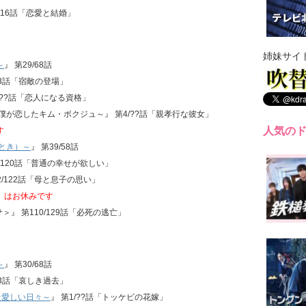
1/16話「恋愛と結婚」
姉妹サイ
～
』 第29/68話
/33話「宿敵の登場」
0/??話「恋人になる資格」
～僕が恋したキム・ボクジュ～』 第4/??話「親孝行な彼女」
人気の
す
とき）～
』 第39/58話
0/120話「普通の幸せが欲しい」
2/122話「母と息子の思い」
』はお休みです
＞』 第110/129話「必死の逃亡」
～
』 第30/68話
/33話「哀しき過去」
た愛しい日々～
』 第1/??話「トッケビの花嫁」