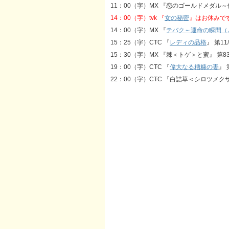
11：00（字）MX 『恋のゴールドメダル
14：00（字）tvk 『
女の秘密
』はお休みで
14：00（字）MX 『
テバク～運命の瞬間（
15：25（字）CTC 『
レディの品格
』 第1
15：30（字）MX 『棘＜トゲ＞と蜜』 第8
19：00（字）CTC 『
偉大なる糟糠の妻
』 
22：00（字）CTC 『白詰草＜シロツメクサ