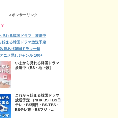
スポンサーリンク
る？
ら見れる韓国ドラマ 放送中
ら始まる韓国ドラマ放送予定
lix 吹替あり韓国ドラマ一覧
ix アニメ隠しジャンル 100+
いまから見れる韓国ドラマ
放送中（BS・地上波）
これから始まる韓国ドラマ
放送予定 （NHK BS・BS日
テレ・BS朝日・BS-TBS・
BSテレ東・BSフジ・
BS11・BS12・テレビ東