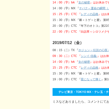
14：00（字）tvk 『
女の秘密
』はお休みで
14：00（字）MX 『
テバク～運命の瞬間（
15：25（字）CTC 『
レディの品格
』はお
15：30（字）MX 『棘＜トゲ＞と蜜』 第8
20：00（字）CTC 『年下のオトコ』第2
22：00（字）CTC 『白詰草＜シロツメ
2019/07/12（金）
08：15（二）TX 『
ホジュン～伝説の心医
09：30（二）CTC 『
シンイ‐信義‐
』はお休
14：00（字）tvk 『
女の秘密
』はお休みで
15：25（字）CTC 『
レディの品格
』はお
15：30（字）MX 『棘＜トゲ＞と蜜』 第8
19：00（字）CTC 『
星になって輝く
』第1
テレビ東京・TOKYO MX・テレ玉・チバ
ミスなどありましたら、コメントにて