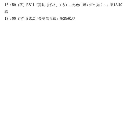
16：59（字）BS11『霓裳（げいしょう）～七色に輝く虹の如く～』第13/40
話
17：00（字）BS12『長安 賢后伝』第25/61話