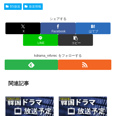
BS放送
放送情報
シェアする
X
Facebook
はてブ
LINE
コピー
kdrama_n4vrec をフォローする
関連記事
TOKYO MX
KBS京都