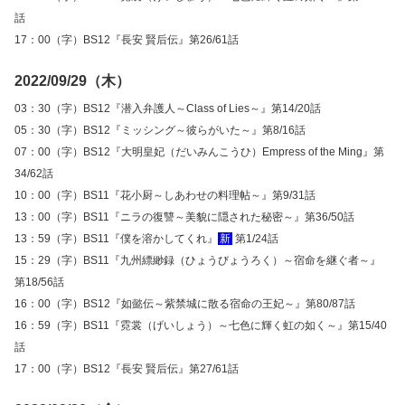
話
17：00（字）BS12『長安 賢后伝』第26/61話
2022/09/29（木）
03：30（字）BS12『潜入弁護人～Class of Lies～』第14/20話
05：30（字）BS12『ミッシング～彼らがいた～』第8/16話
07：00（字）BS12『大明皇妃（だいみんこうひ）Empress of the Ming』第
34/62話
10：00（字）BS11『花小厨～しあわせの料理帖～』第9/31話
13：00（字）BS11『ニラの復讐～美貌に隠された秘密～』第36/50話
13：59（字）BS11『僕を溶かしてくれ』
新
第1/24話
15：29（字）BS11『九州縹緲録（ひょうびょうろく）～宿命を継ぐ者～』
第18/56話
16：00（字）BS12『如懿伝～紫禁城に散る宿命の王妃～』第80/87話
16：59（字）BS11『霓裳（げいしょう）～七色に輝く虹の如く～』第15/40
話
17：00（字）BS12『長安 賢后伝』第27/61話