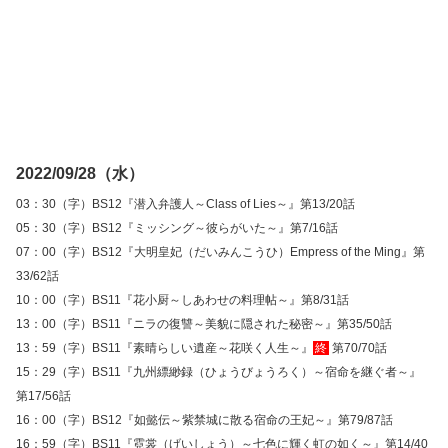
2022/09/28（水）
03：30（字）BS12『潜入弁護人～Class of Lies～』第13/20話
05：30（字）BS12『ミッシング～彼らがいた～』第7/16話
07：00（字）BS12『大明皇妃（だいみんこうひ）Empress of the Ming』第
33/62話
10：00（字）BS11『花小厨～しあわせの料理帖～』第8/31話
13：00（字）BS11『ニラの復讐～美貌に隠された秘密～』第35/50話
13：59（字）BS11『素晴らしい遺産～花咲く人生～』
終
第70/70話
15：29（字）BS11『九州縹緲録（ひょうびょうろく）～宿命を継ぐ者～』
第17/56話
16：00（字）BS12『如懿伝～紫禁城に散る宿命の王妃～』第79/87話
16：59（字）BS11『霓裳（げいしょう）～七色に輝く虹の如く～』第14/40