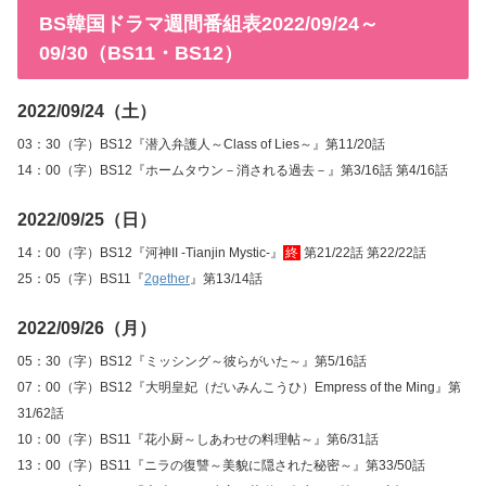
BS韓国ドラマ週間番組表2022/09/24～
09/30（BS11・BS12）
2022/09/24（土）
03：30（字）BS12『潜入弁護人～Class of Lies～』第11/20話
14：00（字）BS12『ホームタウン－消される過去－』第3/16話 第4/16話
2022/09/25（日）
14：00（字）BS12『河神II -Tianjin Mystic-』
終
第21/22話 第22/22話
25：05（字）BS11『
2gether
』第13/14話
2022/09/26（月）
05：30（字）BS12『ミッシング～彼らがいた～』第5/16話
07：00（字）BS12『大明皇妃（だいみんこうひ）Empress of the Ming』第
31/62話
10：00（字）BS11『花小厨～しあわせの料理帖～』第6/31話
13：00（字）BS11『ニラの復讐～美貌に隠された秘密～』第33/50話