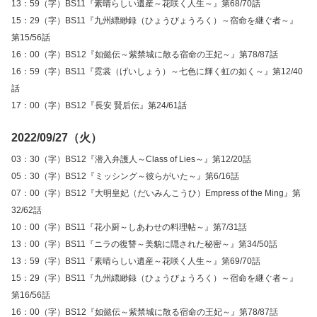
13：59（字）BS11『素晴らしい遺産～花咲く人生～』第68/70話
15：29（字）BS11『九州縹緲録（ひょうびょうろく）～宿命を継ぐ者～』
第15/56話
16：00（字）BS12『如懿伝～紫禁城に散る宿命の王妃～』第78/87話
16：59（字）BS11『霓裳（げいしょう）～七色に輝く虹の如く～』第12/40
話
17：00（字）BS12『長安 賢后伝』第24/61話
2022/09/27（火）
03：30（字）BS12『潜入弁護人～Class of Lies～』第12/20話
05：30（字）BS12『ミッシング～彼らがいた～』第6/16話
07：00（字）BS12『大明皇妃（だいみんこうひ）Empress of the Ming』第
32/62話
10：00（字）BS11『花小厨～しあわせの料理帖～』第7/31話
13：00（字）BS11『ニラの復讐～美貌に隠された秘密～』第34/50話
13：59（字）BS11『素晴らしい遺産～花咲く人生～』第69/70話
15：29（字）BS11『九州縹緲録（ひょうびょうろく）～宿命を継ぐ者～』
第16/56話
16：00（字）BS12『如懿伝～紫禁城に散る宿命の王妃～』第78/87話