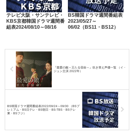
テレビ大阪・サンテレビ・
BS韓国ドラマ週間番組表
KBS京都韓国ドラマ週間番
2023/05/27～
組表2024/08/10～08/16
06/02（BS11・BS12）
『最愛の敵～王たる宿命～』吹き替え声優一覧 （イ・
ジュン主演 2022年）
BS韓国ドラマ週間番組表2022/09/24～09/30 （BSプ
レミアム・BS日テレ・BS朝日・BS-TBS・BSテレ
東・BSフジ）