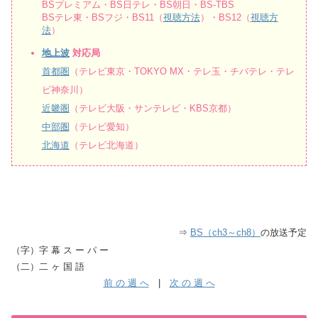
BSプレミアム・BS日テレ・BS朝日・BS-TBS
BSテレ東・BSフジ・BS11（
視聴方法
）・BS12（
視聴方
法
）
地上波
対応局
首都圏
（テレビ東京・TOKYO MX・テレ玉・チバテレ・テレ
ビ神奈川）
近畿圏
（テレビ大阪・サンテレビ・KBS京都）
中部圏
（テレビ愛知）
北海道
（テレビ北海道）
⇒
BS（ch3～ch8）
の放送予定
（字）字 幕 ス ー パ ー
（二）二 ヶ 国 語
前 の 週 へ
|
次 の 週 へ