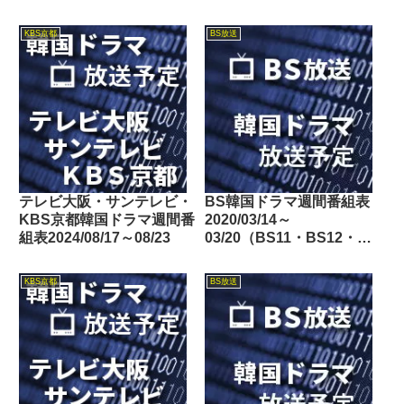
定
KBS京都
BS放送
テレビ大阪・サンテレビ・
BS韓国ドラマ週間番組表
KBS京都韓国ドラマ週間番
2020/03/14～
組表2024/08/17～08/23
03/20（BS11・BS12・
Dlife）
KBS京都
BS放送