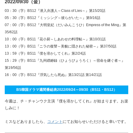
2022/09/30（金）
03：30（字）BS12『潜入弁護人～Class of Lies～』第15/20話
05：30（字）BS12『ミッシング～彼らがいた～』第9/16話
07：00（字）BS12『大明皇妃（だいみんこうひ）Empress of the Ming』第
35/62話
10：00（字）BS11『花小厨～しあわせの料理帖～』第10/31話
13：00（字）BS11『ニラの復讐～美貌に隠された秘密～』第37/50話
13：59（字）BS11『僕を溶かしてくれ』第2/24話
15：29（字）BS11『九州縹緲録（ひょうびょうろく）～宿命を継ぐ者～』
第19/56話
16：00（字）BS12『浮気したら死ぬ』第13/21話 第14/21話
BS韓国ドラマ週間番組表2022/09/24～09/30（BS11・BS12）
今週は、チ・チャンウク主演『僕を溶かしてくれ』が始まります。お楽
しみに！
ミスなどありましたら、
コメント
にてお知らせいただけると幸いです。