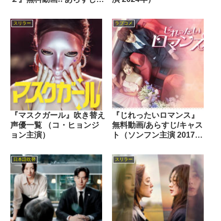
キャスト
スリラー
ラブコメ
『マスクガール』吹き替え
『じれったいロマンス』
声優一覧 （コ・ヒョンジ
無料動画/あらすじ/キャス
ョン主演）
ト（ソンフン主演 2017
年）
日本語吹替
スリラー