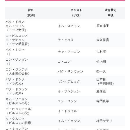
役名
キャスト
吹き替え
（説明）
（子役）
声優
パク・ドラ／
キム・ジヨン
イム・スヒャン
原奈津子
（トップ女優）
コ・ピルスン／
コ・デチュン
チ・ヒョヌ
大久保貴
（ドラマ助監督）
ペク・ミジャ
チャ・ファヨン
古村澪
（）
コン・ジンダン
コ・ユン
竹内想
（）
コン・ジンテク
パク・サンウォン
塾一久
（大企業の会長）
パク・ドシク
山本彬
ヤン・デヒョク
（ドラの兄）
（中川舞維）
パク・ドジュン
イ・サンジュン
勝居基
（ドラの弟）
キム・ソニョン
ユン・ユソン
寺門真希
（ピルスンの母）
コ・ヒョンチョル
イ・ドゥイル
（ピルスンの父）
ソ・クムジャ
イム・イェジン
梅子サヲリ
（ピルスンの祖母）
コ・ミョンドン