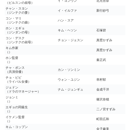
イ・ヨンウン
北元杏奈
（ピルスンの叔母）
チャン・スヨン
イ・イルファ
新行紗弓
（ジンテクの妻）
コン・マリ
ハン・スア
（ジンテクの娘）
ホン・エギョ
キム・ヘソン
石塚碧
（ジンダンの母）
コン・デスク
チョン・ジェスン
真壁かずみ
（ジンテクの叔母）
キム作家
真壁かずみ
（）
ホン監督
秦正武
（）
チャ・ボンス
カン・ソンミン
（共演俳優）
チョ・ビビ
ウォン・ユジン
幸村郁
（ライバル女優）
ジェドン
ナム・ジュンギュ
金成千洋
（ドラのマネージャー）
ジョンミ
篠沢奈穂
（）
エギョの同級生
二ノ宮すずみ
（）
イケメン監督
町田広和
（）
キム・コップン
金子麻美