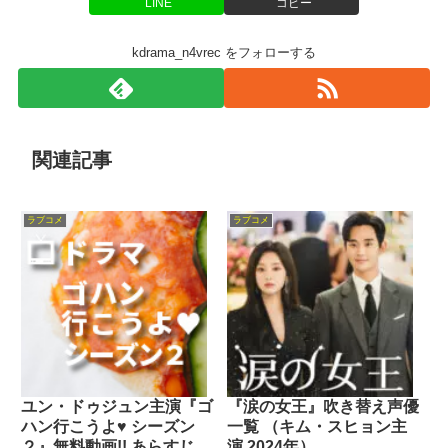
LINE
コピー
kdrama_n4vrec をフォローする
関連記事
ラブコメ
ラブコメ
ユン・ドゥジュン主演『ゴ
『涙の女王』吹き替え声優
ハン行こうよ♥ シーズン
一覧 （キム・スヒョン主
２』無料動画!! あらすじ＆
演 2024年）