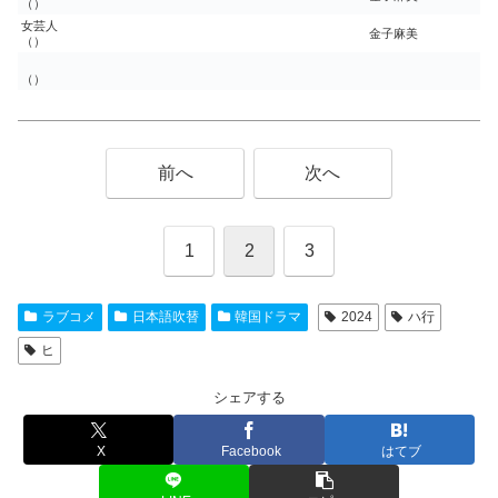
（）
女芸人
金子麻美
（）
（）
前へ
次へ
1
2
3
ラブコメ
日本語吹替
韓国ドラマ
2024
ハ行
ヒ
シェアする
X
Facebook
はてブ