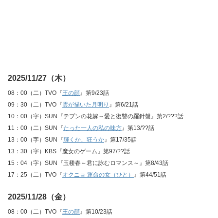
2025/11/27（木）
08：00（二）TVO『
王の顔
』第9/23話
09：30（二）TVO『
雲が描いた月明り
』第6/21話
10：00（字）SUN『テプンの花嫁～愛と復讐の羅針盤』第2/???話
11：00（二）SUN『
たった一人の私の味方
』第13/??話
13：00（字）SUN『
輝くか、狂うか
』第17/35話
13：30（字）KBS『魔女のゲーム』第97/??話
15：04（字）SUN『玉楼春～君に詠むロマンス～』第8/43話
17：25（二）TVO『
オクニョ 運命の女（ひと）
』第44/51話
2025/11/28（金）
08：00（二）TVO『
王の顔
』第10/23話