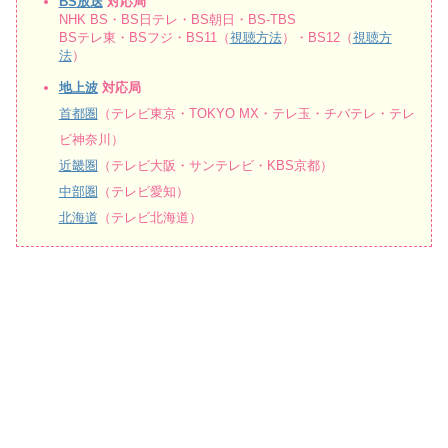
BS放送
対応局
NHK BS・BS日テレ・BS朝日・BS-TBS
BSテレ東・BSフジ・BS11（
視聴方法
）・BS12（
視聴方
法
）
地上波
対応局
首都圏
（テレビ東京・TOKYO MX・テレ玉・チバテレ・テレ
ビ神奈川）
近畿圏
（テレビ大阪・サンテレビ・KBS京都）
中部圏
（テレビ愛知）
北海道
（テレビ北海道）