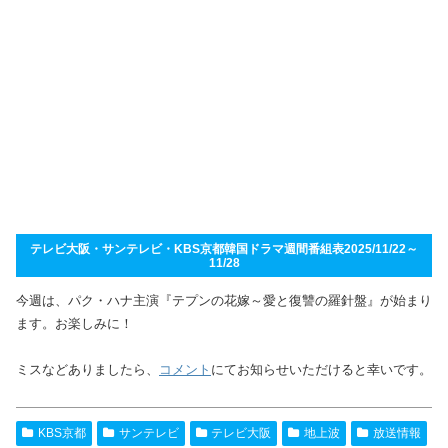
テレビ大阪・サンテレビ・KBS京都韓国ドラマ週間番組表2025/11/22～
11/28
今週は、パク・ハナ主演『テプンの花嫁～愛と復讐の羅針盤』が始まり
ます。お楽しみに！
ミスなどありましたら、
コメント
にてお知らせいただけると幸いです。
KBS京都
サンテレビ
テレビ大阪
地上波
放送情報