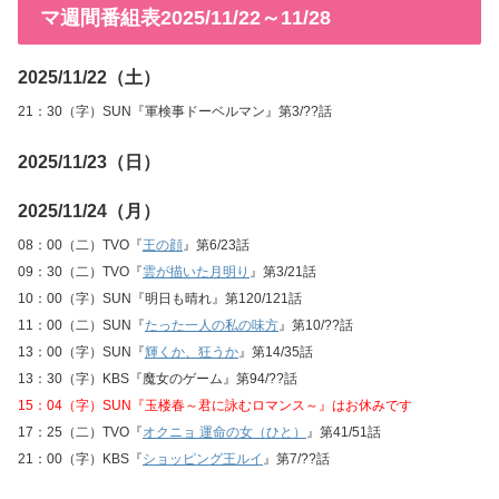
マ週間番組表2025/11/22～11/28
2025/11/22（土）
21：30（字）SUN『軍検事ドーベルマン』第3/??話
2025/11/23（日）
2025/11/24（月）
08：00（二）TVO『
王の顔
』第6/23話
09：30（二）TVO『
雲が描いた月明り
』第3/21話
10：00（字）SUN『明日も晴れ』第120/121話
11：00（二）SUN『
たった一人の私の味方
』第10/??話
13：00（字）SUN『
輝くか、狂うか
』第14/35話
13：30（字）KBS『魔女のゲーム』第94/??話
15：04（字）SUN『玉楼春～君に詠むロマンス～』はお休みです
17：25（二）TVO『
オクニョ 運命の女（ひと）
』第41/51話
21：00（字）KBS『
ショッピング王ルイ
』第7/??話