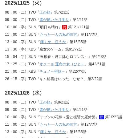
2025/11/25（火）
08：00（二）TVO『
王の顔
』第7/23話
09：30（二）TVO『
雲が描いた月明り
』第4/21話
10：00（字）SUN『明日も晴れ』
終
第121/121話
11：00（二）SUN『
たった一人の私の味方
』第11/??話
13：00（字）SUN『
輝くか、狂うか
』第15/35話
13：30（字）KBS『魔女のゲーム』第95/??話
15：04（字）SUN『玉楼春～君に詠むロマンス～』第6/43話
17：25（二）TVO『
オクニョ 運命の女（ひと）
』第42/51話
21：00（二）KBS『
チュノ～推奴～
』第22/??話
26：15（字）TVO『キム秘書はいった、なぜ？』第2/??話
2025/11/26（水）
08：00（二）TVO『
王の顔
』第8/23話
09：30（二）TVO『
雲が描いた月明り
』第5/21話
10：00（字）SUN『テプンの花嫁～愛と復讐の羅針盤』
新
第1/???話
11：00（二）SUN『
たった一人の私の味方
』第12/??話
13：00（字）SUN『
輝くか、狂うか
』第16/35話