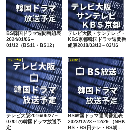
BS韓国ドラマ週間番組表
テレビ大阪・サンテレビ・
2024/01/06～
KBS京都韓国ドラマ週間番
01/12（BS11・BS12）
組表2018/03/12～03/16
テレビ大阪
BS放送
テレビ大阪2016/06/27～
BS韓国ドラマ週間番組表
07/01の韓国ドラマ放送予
2023/12/23～12/29 （NHK
定
BS・BS日テレ・BS朝
日・BS-TBS・BSテレ