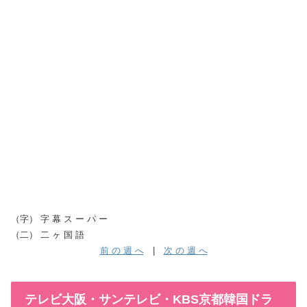
（字） 字 幕 ス ー パ ー
（二） 二 ヶ 国 語
前 の 週 へ
|
次 の 週 へ
テレビ大阪・サンテレビ・KBS京都韓国ドラ