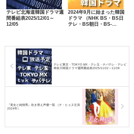
テレビ北海道韓国ドラマ週
2024年9月に始まった韓国
間番組表2025/12/01～
ドラマ （NHK BS・BS日
12/05
テレ・BS朝日・BS-
TBS・BSテレ東・BSフ
ジ・BS11・BS12・テレビ
東京・TOKYO MX・テレ
玉・チバテレ・テレビ神奈
川・テレビ大阪・サンテレ
ビ・KBS京都・テレビ愛
テレビ東京・TOKYO MX・テレ玉・チバテレ・テレビ
知・テレビ北海道）
神奈川韓国ドラマ週間番組表2025/11/22～11/28
『美女と純情男』吹き替え声優一覧 （チ・ヒョヌ主演
2024年）