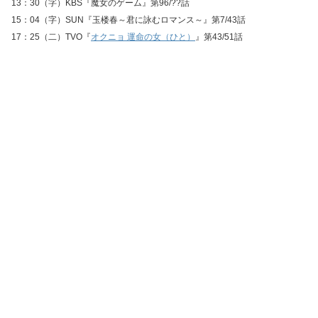
13：30（字）KBS『魔女のゲーム』第96/??話
15：04（字）SUN『玉楼春～君に詠むロマンス～』第7/43話
17：25（二）TVO『
オクニョ 運命の女（ひと）
』第43/51話