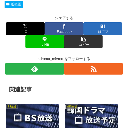
近畿圏
シェアする
X
Facebook
はてブ
LINE
コピー
kdrama_n4vrec をフォローする
関連記事
BS放送
KBS京都