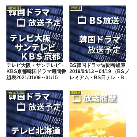
東・BSフジ）
KBS京都
BS放送
テレビ大阪・サンテレビ・
BS韓国ドラマ週間番組表
KBS京都韓国ドラマ週間番
2019/04/13～04/19 （BSプ
組表2021/01/09～01/15
レミアム・BS日テレ・BS
朝日・BS-TBS・BSテレ
東・BSフジ）
テレビ北海道
BS放送