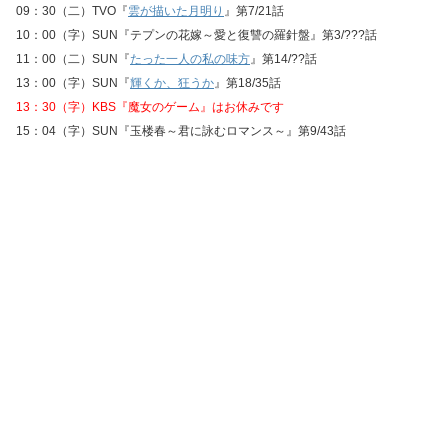
09：30（二）TVO『
雲が描いた月明り
』第7/21話
10：00（字）SUN『テプンの花嫁～愛と復讐の羅針盤』第3/???話
11：00（二）SUN『
たった一人の私の味方
』第14/??話
13：00（字）SUN『
輝くか、狂うか
』第18/35話
13：30（字）KBS『魔女のゲーム』はお休みです
15：04（字）SUN『玉楼春～君に詠むロマンス～』第9/43話