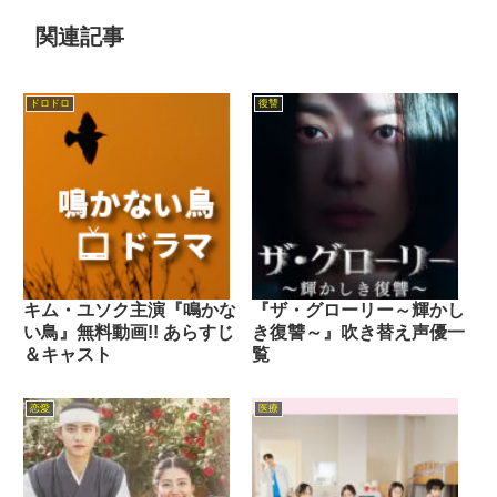
関連記事
ドロドロ
復讐
キム・ユソク主演『鳴かな
『ザ・グローリー～輝かし
い鳥』無料動画!! あらすじ
き復讐～』吹き替え声優一
＆キャスト
覧
恋愛
医療