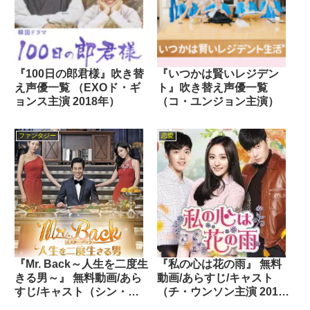
『100日の郎君様』吹き替
『いつかは賢いレジデン
え声優一覧 （EXOド・ギ
ト』吹き替え声優一覧
ョンス主演 2018年）
（コ・ユンジョン主演）
ファンタジー
恋愛
『Mr. Back～人生を二度生
『私の心は花の雨』 無料
きる男～』 無料動画/あら
動画/あらすじ/キャスト
すじ/キャスト（シン・ハ
（チ・ウンソン主演 2016
ギュン主演 2014年）
年）