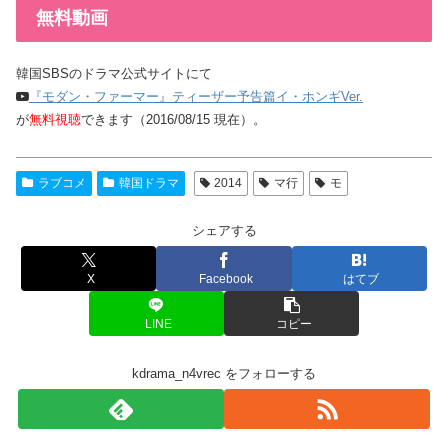
無料動画
韓国SBSのドラマ公式サイトにて
『モダン・ファーマー』ティーザー予告篇イ・ホンギVer.
が
無料視聴
できます（2016/08/15 現在）。
ラブコメ
韓国ドラマ
2014
マ行
モ
シェアする
X
Facebook
はてブ
LINE
コピー
kdrama_n4vrec をフォローする