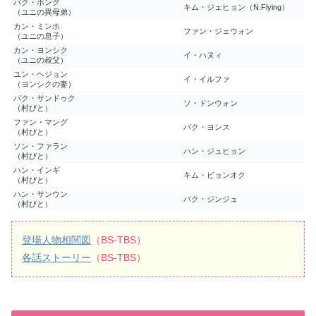
パク・ホング
キム・ジェヒョン（N.Flying）
（ユニの異母弟）
カン・ミンホ
ファン・ジェウォン
（ユニの息子）
カン・ヨンシク
イ・ハヌィ
（ユニの叔父）
ユン・ヘジョン
イ・イルファ
（ヨンシクの妻）
パク・サンドゥク
ソ・ドンウォン
（村びと）
ファン・マング
パク・ヨンス
（村びと）
ソン・ファラン
ハン・ジュヒョン
（村びと）
ハン・インギ
キム・ビョンオク
（村びと）
ハン・サンウン
パク・ジンジュ
（村びと）
登場人物相関図
（BS-TBS）
各話ストーリー
（BS-TBS）