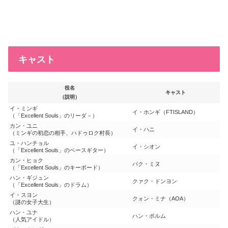
キャスト
役名
キャスト
（説明）
イ・ミンギ
イ・ホンギ（FTISLAND）
（「Excellent Souls」のリーダ－）
カン・ユニ
イ・ハニ
（ミンギの初恋の相手、ハドゥロク村長）
ユ・ハンチョル
イ・シオン
（「Excellent Souls」のベースギター）
カン・ヒョク
パク・ミヌ
（「Excellent Souls」のキーボード）
ハン・ギジュン
クァク・ドンヨン
（「Excellent Souls」のドラム）
イ・スヨン
クォン・ミナ（AOA）
（謎の女子大生）
ハン・ユナ
ハン・ボルム
（人気アイドル）