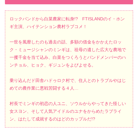
ロックバンドから白菜農家に転身!? FTISLANDのイ・ホン
ギ主演、ハイテンション農村ラブコメ！
一世を風靡したのも過去の話、多額の借金をかかえたロッ
ク・ミュージシャンのミンギは、祖母の遺した広大な農地で
一攫千金を当て込み、白菜をつくろうとバンドメンバーのハ
ンチョル、ヒョク、ギジュンをよびよせる。
乗り込んだド田舎ハドゥロク村で、住人とのトラブルやはじ
めての農作業に悪戦苦闘する４人…
村長でミンギの初恋の人ユニ、ソウルからやってきた怪しい
女スヨン、そして人気アイドルのユナをからめたラブライ
ン、はたして成就するのはどのカップルだ!?