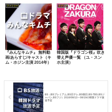
ファミリー
ラブコメ
『みんなキムチ』 無料動
韓国版『ドラゴン桜』吹き
画/あらすじ/キャスト（キ
替え声優一覧 （ユ・スン
ム・ホジン主演 2014年）
ホ主演）
BS（BSプレミアム,BS日テレ,BS朝日,BS-TBS,BSジ
ャパン,BSフジ）2016/08/13～08/19の韓国ドラマ放
送予定