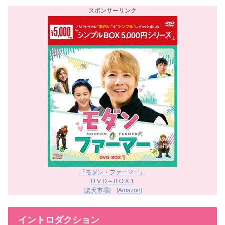
『モダン・ファーマー』
D V D – B O X 1
[楽天市場]
[Amazon]
イントロダクション