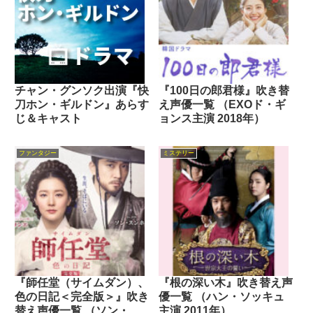
チャン・グンソク出演『快
『100日の郎君様』吹き替
刀ホン・ギルドン』あらす
え声優一覧 （EXOド・ギ
じ＆キャスト
ョンス主演 2018年）
ファンタジー
ミステリー
『師任堂（サイムダン）、
『根の深い木』吹き替え声
色の日記＜完全版＞』吹き
優一覧 （ハン・ソッキュ
替え声優一覧 （ソン・ス
主演 2011年）