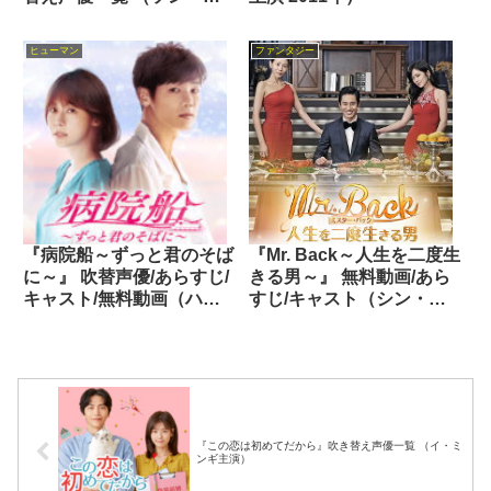
ンホン主演 2017年）
ヒューマン
ファンタジー
『病院船～ずっと君のそば
『Mr. Back～人生を二度生
に～』 吹替声優/あらすじ/
きる男～』 無料動画/あら
キャスト/無料動画（ハ・
すじ/キャスト（シン・ハ
ジウォン主演 2017年）
ギュン主演 2014年）
『この恋は初めてだから』吹き替え声優一覧 （イ・ミ
ンギ主演）