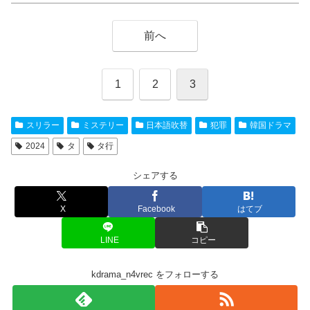
前へ
1
2
3
スリラー
ミステリー
日本語吹替
犯罪
韓国ドラマ
2024
タ
タ行
シェアする
X
Facebook
はてブ
LINE
コピー
kdrama_n4vrec をフォローする