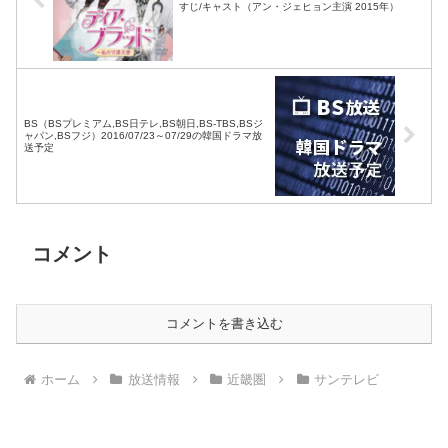
すじ/キャスト（アン・ジェヒョン主演 2015年）
BS（BSプレミアム,BS日テレ,BS朝日,BS-TBS,BSジ
ャパン,BSフジ）2016/07/23～07/29の韓国ドラマ放
送予定
コメント
コメントを書き込む
ホーム
放送情報
近畿圏
サンテレビ