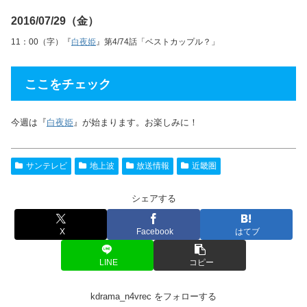
2016/07/29（金）
11：00（字）『
白夜姫
』第4/74話「ベストカップル？」
ここをチェック
今週は『
白夜姫
』が始まります。お楽しみに！
サンテレビ
地上波
放送情報
近畿圏
シェアする
X
Facebook
はてブ
LINE
コピー
kdrama_n4vrec をフォローする