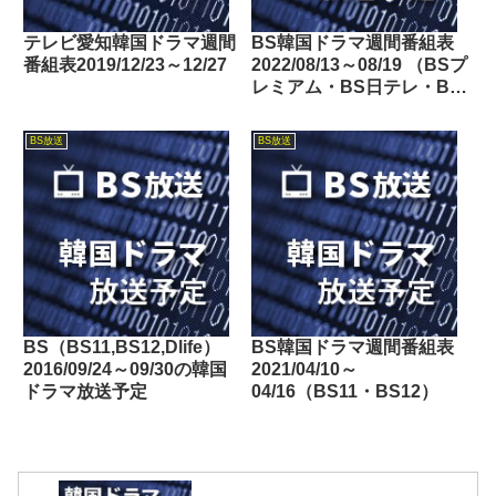
テレビ愛知韓国ドラマ週間
BS韓国ドラマ週間番組表
番組表2019/12/23～12/27
2022/08/13～08/19 （BSプ
レミアム・BS日テレ・BS
朝日・BS-TBS・BSテレ
東・BSフジ）
BS放送
BS放送
BS（BS11,BS12,Dlife）
BS韓国ドラマ週間番組表
2016/09/24～09/30の韓国
2021/04/10～
ドラマ放送予定
04/16（BS11・BS12）