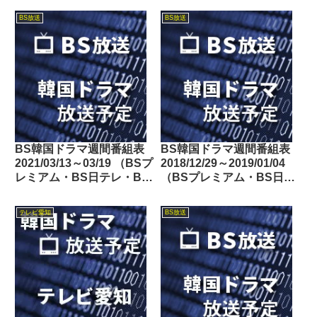
BS放送
BS放送
BS韓国ドラマ週間番組表
BS韓国ドラマ週間番組表
2021/03/13～03/19 （BSプ
2018/12/29～2019/01/04
レミアム・BS日テレ・BS
（BSプレミアム・BS日テ
朝日・BS-TBS・BSテレ
レ・BS朝日・BS-TBS・
東・BSフジ）
BSテレ東・BSフジ）
テレビ愛知
BS放送