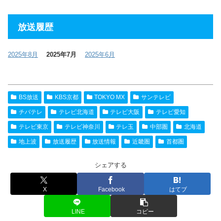
放送履歴
2025年8月
2025年7月
2025年6月
BS放送
KBS京都
TOKYO MX
サンテレビ
チバテレ
テレビ北海道
テレビ大阪
テレビ愛知
テレビ東京
テレビ神奈川
テレ玉
中部圏
北海道
地上波
放送履歴
放送情報
近畿圏
首都圏
シェアする
X
Facebook
はてブ
LINE
コピー