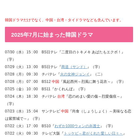
韓国ドラマだけでなく、中国・台湾・タイドラマなども含んでいます。
2025年7月に始まった韓国ドラマ
07/30（水） 15 : 00 BS日テレ『二度目のトキメキ あばたもエクボ！』
（字）
07/29（火） 13 : 00 BS日テレ『
商道（サンド）
』（字）
07/28（月） 09 : 30 チバテレ『
火の女神ジョンイ
』（二）
07/28（月） 07 : 00 BS12
中国
『風起西州～烈風に舞う花衣～』（字）
07/25（金） 10 : 00 BS11『かくれんぼ』（字）
07/24（木） 18 : 30 チバテレ
台湾
『恋のめまい愛の傷～烈愛傷痕～』
（字）
07/23（水） 15 : 04 サンテレビ
中国
『尚食（しょうしょく）～美味なる恋
は紫禁城で～』（字）
07/22（火） 17 : 00 BS10『
わずか1000ウォンの弁護士
』（字）
07/22（火） 09 : 30 テレビ大阪『
トッケビ～君がくれた愛しい日々～
』