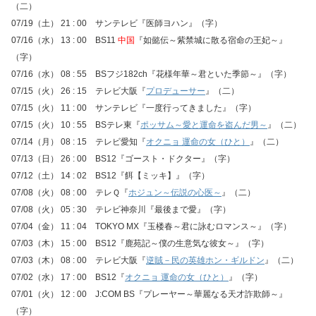
（二）
07/19（土） 21 : 00 サンテレビ『医師ヨハン』（字）
07/16（水） 13 : 00 BS11
中国
『如懿伝～紫禁城に散る宿命の王妃～』
（字）
07/16（水） 08 : 55 BSフジ182ch『花様年華～君といた季節～』（字）
07/15（火） 26 : 15 テレビ大阪『
プロデューサー
』（二）
07/15（火） 11 : 00 サンテレビ『一度行ってきました』（字）
07/15（火） 10 : 55 BSテレ東『
ポッサム～愛と運命を盗んだ男～
』（二）
07/14（月） 08 : 15 テレビ愛知『
オクニョ 運命の女（ひと）
』（二）
07/13（日） 26 : 00 BS12『ゴースト・ドクター』（字）
07/12（土） 14 : 02 BS12『餌【ミッキ】』（字）
07/08（火） 08 : 00 テレＱ『
ホジュン～伝説の心医～
』（二）
07/08（火） 05 : 30 テレビ神奈川『最後まで愛』（字）
07/04（金） 11 : 04 TOKYO MX『玉楼春～君に詠むロマンス～』（字）
07/03（木） 15 : 00 BS12『鹿苑記～僕の生意気な彼女～』（字）
07/03（木） 08 : 00 テレビ大阪『
逆賊－民の英雄ホン・ギルドン
』（二）
07/02（水） 17 : 00 BS12『
オクニョ 運命の女（ひと）
』（字）
07/01（火） 12 : 00 J:COM BS『プレーヤー～華麗なる天才詐欺師～』
（字）