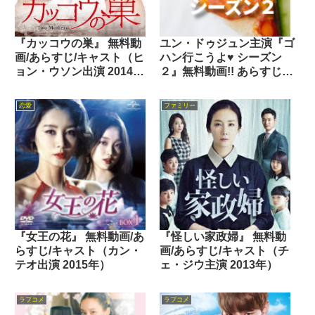
『カッコウの巣』 無料動
ユン・ドゥジュン主演『ゴ
画/あらすじ/キャスト（ヒ
ハン行こうよ♥ シーズン
ョン・ウソン出演 2014
２』無料動画!! あらすじ＆
年）
キャスト
恋愛
ファミリー
『女王の花』 無料動画/あ
『怪しい家政婦』 無料動
らすじ/キャスト（カン・
画/あらすじ/キャスト（チ
テオ出演 2015年）
ェ・ジウ主演 2013年）
ラブコメ
ラブコメ