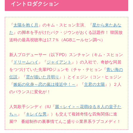
イントロダクション
『
太陽を抱く月
』のキム・スヒョン主演、『
星から来たあな
た
』の脚本を手がけたパク・ジウンがおくる話題作！ 韓国放
送時の最高視聴率は17.7％（AGBニールセン調べ）
新人プロデューサー（以下PD）スンチャン（キム・スヒョン
『
ドリームハイ
』『
ジャイアント
』）の入社で、奇妙な同居
をつづけていた先輩PDジュンモ（チャ・テヒョン『
青い海の
伝説
』『
雲が描いた月明り
』）とイェジン（コン・ヒョジン
『
嫉妬の化身～恋の嵐は接近中！～
』『
主君の太陽
』）２人
のバランスに変化が！
人気歌手シンディ（IU『
麗＜レイ＞～花萌ゆる８人の皇子た
ち～
』『
キレイな男
』）も交えて複雑奇怪な四角関係に進
展!? 番組制作の裏事情てんこ盛り☆業界系ラブコメディ！