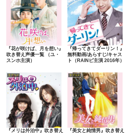
『花が咲けば、月を想い』
『帰ってきてダーリン！』
吹き替え声優一覧 （ユ・
無料動画/あらすじ/キャス
スンホ主演）
ト（RAINピ主演 2016年）
ラブコメ
ラブコメ
『メリは外泊中』吹き替え
『美女と純情男』吹き替え