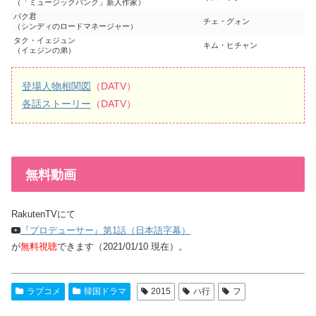
（「ミュージックバンク」新人作家）
パク君
チェ・グォン
（シンディのロードマネージャー）
タク・イェジュン
キム・ヒチャン
（イェジンの弟）
登場人物相関図
（DATV）
各話ストーリー
（DATV）
無料動画
RakutenTVにて
『プロデューサー』第1話（日本語字幕）
が
無料視聴
できます（2021/01/10 現在）。
ラブコメ
韓国ドラマ
2015
ハ行
フ