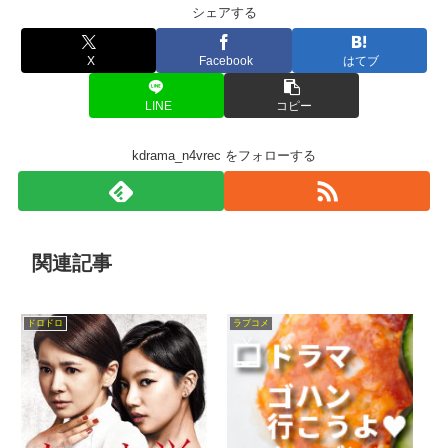
シェアする
X
Facebook
はてブ
LINE
コピー
kdrama_n4vrec をフォローする
関連記事
ドロドロ
ラブコメ