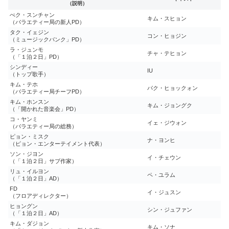
（説明）
ぺク・スンチャン
キム・スヒョン
（バラエティー局の新人PD）
タク・イェジン
コン・ヒョジン
（ミュージックバンク」PD）
ラ・ジュンモ
チャ・テヒョン
（「１泊２日」PD）
シンディー
IU
（トップ歌手）
キム・テホ
パク・ヒョックォン
（バラエティー局チーフPD）
キム・ホンスン
キム・ジョングク
（「開かれた音楽会」PD）
コ・ヤンミ
イェ・ジウォン
（バラエティー局の総務）
ピョン・ミスク
ナ・ヨンヒ
（ピョン・エンターテイメント代表）
ソン・ジヨン
イ・チェウン
（「１泊２日」サブ作家）
リュ・イルヨン
ペ・ユラム
（「１泊２日」AD）
FD
イ・ジュスン
（フロアディレクター）
ヒョングン
シン・ジュファン
（「１泊２日」AD）
キム・ダジョン
キム・ソナ