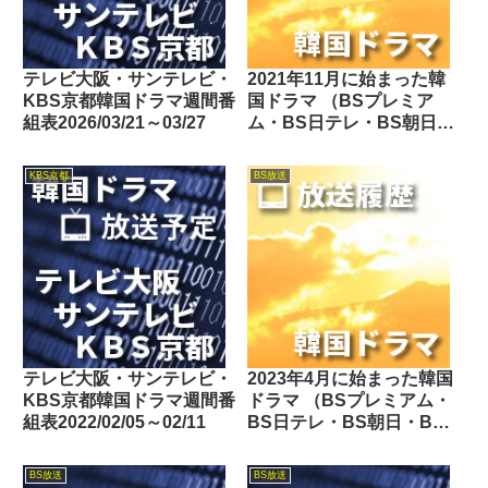
テレビ大阪・サンテレビ・
2021年11月に始まった韓
KBS京都韓国ドラマ週間番
国ドラマ （BSプレミア
組表2026/03/21～03/27
ム・BS日テレ・BS朝日・
BS-TBS・BSテレ東・BS
フジ・BS11・BS12・テレ
KBS京都
BS放送
ビ東京・TOKYO MX・テ
レ玉・チバテレ・テレビ神
奈川・テレビ大阪・サンテ
レビ・KBS京都・テレビ愛
知・テレビ北海道）
テレビ大阪・サンテレビ・
2023年4月に始まった韓国
KBS京都韓国ドラマ週間番
ドラマ （BSプレミアム・
組表2022/02/05～02/11
BS日テレ・BS朝日・BS-
TBS・BSテレ東・BSフ
ジ・BS11・BS12・テレビ
BS放送
BS放送
東京・TOKYO MX・テレ