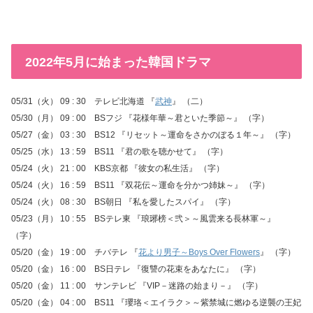
2022年5月に始まった韓国ドラマ
05/31（火） 09 : 30 テレビ北海道 『
武神
』 （二）
05/30（月） 09 : 00 BSフジ 『花様年華～君といた季節～』 （字）
05/27（金） 03 : 30 BS12 『リセット～運命をさかのぼる１年～』 （字）
05/25（水） 13 : 59 BS11 『君の歌を聴かせて』 （字）
05/24（火） 21 : 00 KBS京都 『彼女の私生活』 （字）
05/24（火） 16 : 59 BS11 『双花伝～運命を分かつ姉妹～』 （字）
05/24（火） 08 : 30 BS朝日 『私を愛したスパイ』 （字）
05/23（月） 10 : 55 BSテレ東 『琅琊榜＜弐＞～風雲来る長林軍～』
（字）
05/20（金） 19 : 00 チバテレ 『
花より男子～Boys Over Flowers
』 （字）
05/20（金） 16 : 00 BS日テレ 『復讐の花束をあなたに』 （字）
05/20（金） 11 : 00 サンテレビ 『VIP－迷路の始まり－』 （字）
05/20（金） 04 : 00 BS11 『瓔珞＜エイラク＞～紫禁城に燃ゆる逆襲の王妃