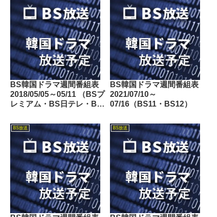
玉・チバテレ・テレビ神奈
川・テレビ大阪・サンテレ
ビ・KBS京都・テレビ愛
知・テレビ北海道）
BS韓国ドラマ週間番組表
BS韓国ドラマ週間番組表
2018/05/05～05/11 （BSプ
2021/07/10～
レミアム・BS日テレ・BS
07/16（BS11・BS12）
朝日・BS-TBS・BSジャ
パン・BSフジ）
BS放送
BS放送