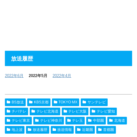
放送履歴
2022年6月
2022年5月
2022年4月
BS放送
KBS京都
TOKYO MX
サンテレビ
チバテレ
テレビ北海道
テレビ大阪
テレビ愛知
テレビ東京
テレビ神奈川
テレ玉
中部圏
北海道
地上波
放送履歴
放送情報
近畿圏
首都圏