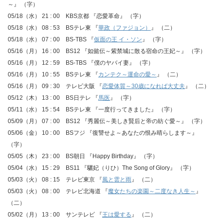
～』 （字）
05/18（水） 21 : 00 KBS京都 『恋愛革命』 （字）
05/18（水） 08 : 53 BSテレ東 『
華政（ファジョン）
』 （二）
05/18（水） 07 : 00 BS-TBS 『
仮面の王 イ・ソン
』 （字）
05/16（月） 16 : 00 BS12 『如懿伝～紫禁城に散る宿命の王妃～』 （字）
05/16（月） 12 : 59 BS-TBS 『僕のヤバイ妻』 （字）
05/16（月） 10 : 55 BSテレ東 『
カンテク～運命の愛～
』 （二）
05/16（月） 09 : 30 テレビ大阪 『
恋愛体質～30歳になれば大丈夫
』 （二）
05/12（木） 13 : 00 BS日テレ 『
馬医
』 （字）
05/11（水） 15 : 54 BSテレ東 『一度行ってきました』 （字）
05/09（月） 07 : 00 BS12 『秀麗伝～美しき賢后と帝の紡ぐ愛～』 （字）
05/06（金） 10 : 00 BSフジ 『復讐せよ～あなたの恨み晴らします～』
（字）
05/05（木） 23 : 00 BS朝日 『Happy Birthday』 （字）
05/04（水） 15 : 29 BS11 『驪妃（りひ）The Song of Glory』 （字）
05/03（火） 08 : 15 テレビ東京 『
風と雲と雨
』 （二）
05/03（火） 08 : 00 テレビ北海道 『
魔女たちの楽園～二度なき人生～
』
（二）
05/02（月） 13 : 00 サンテレビ 『
王は愛する
』 （二）