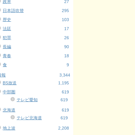
政界
27
日本語吹替
295
歴史
103
法廷
17
犯罪
26
長編
90
青春
18
食
9
情報
3,344
BS放送
1,195
中部圏
619
テレビ愛知
619
北海道
619
テレビ北海道
619
地上波
2,208