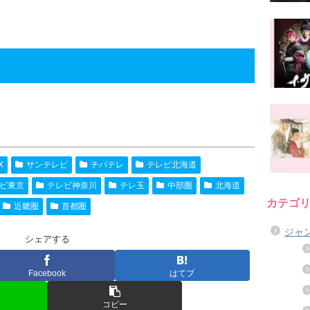
X
サンテレビ
チバテレ
テレビ北海道
ビ東京
テレビ神奈川
テレ玉
中部圏
北海道
カテゴ
近畿圏
首都圏
ジャ
シェアする
Facebook
はてブ
コピー