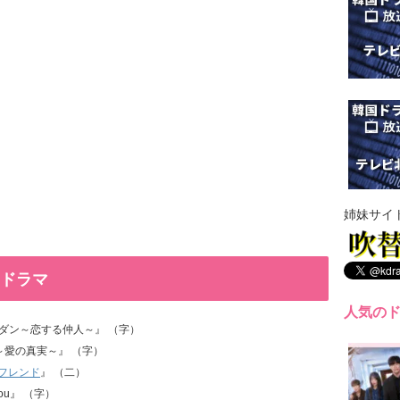
姉妹サイ
国ドラマ
人気の
コッパダン～恋する仲人～』 （字）
スティ～愛の真実～』 （字）
フレンド
』 （二）
 you』 （字）