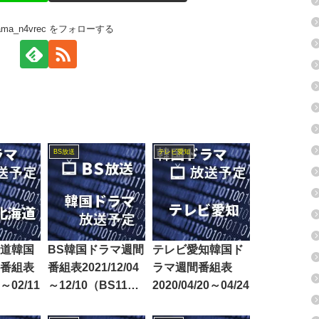
rama_n4vrec をフォローする
BS放送
テレビ愛知
道韓国
BS韓国ドラマ週間
テレビ愛知韓国ド
番組表
番組表2021/12/04
ラマ週間番組表
7～02/11
～12/10（BS11・
2020/04/20～04/24
BS12）