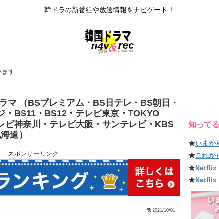
韓ドラの新番組や放送情報をナビゲート！
います
ドラマ （BSプレミアム・BS日テレ・BS朝日・
ジ・BS11・BS12・テレビ東京・TOKYO
レビ神奈川・テレビ大阪・サンテレビ・KBS
知って
北海道）
★
いまか
スポンサーリンク
★
これか
★
Netf
★
Netfl
2021/10/01