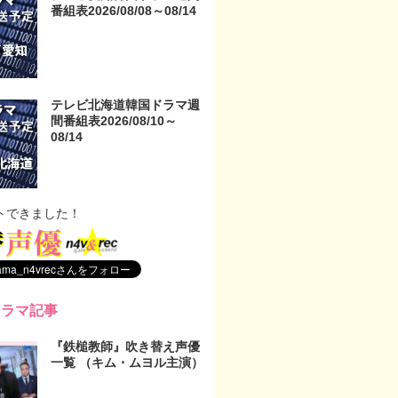
番組表2026/08/08～08/14
テレビ北海道韓国ドラマ週
間番組表2026/08/10～
08/14
トできました！
ドラマ記事
『鉄槌教師』吹き替え声優
一覧 （キム・ムヨル主演）