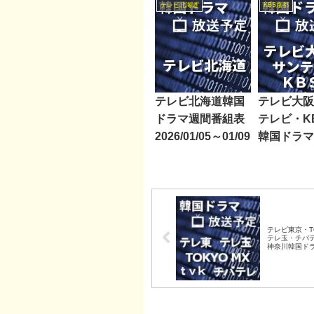
テレビ北海道
KBS京都
テレビ北海道韓国
テレビ大阪
ドラマ週間番組表
テレビ・K
2026/01/05～01/09
韓国ドラマ
組表2017/0
06/02
テレビ東京・TO
テレ玉・チバ
神奈川韓国ド
表2021/10/02