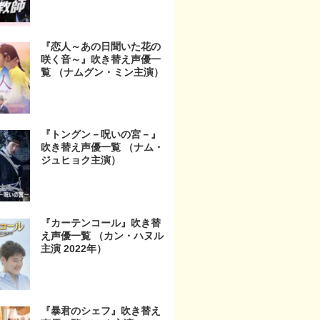
『恋人～あの日聞いた花の
咲く音～』吹き替え声優一
覧 （ナムグン・ミン主演）
『トングン－呪いの宮－』
吹き替え声優一覧 （ナム・
ジュヒョク主演）
『カーテンコール』吹き替
え声優一覧 （カン・ハヌル
主演 2022年）
『暴君のシェフ』吹き替え