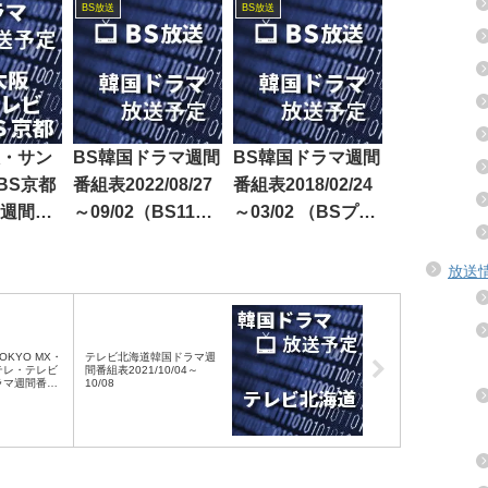
BS放送
BS放送
・サン
BS韓国ドラマ週間
BS韓国ドラマ週間
BS京都
番組表2022/08/27
番組表2018/02/24
週間番
～09/02（BS11・
～03/02 （BSプレ
5/29～
BS12）
ミアム・BS日テ
レ・BS朝日・BS-
放送
TBS・BSジャパ
ン・BSフジ）
KYO MX・
テレビ北海道韓国ドラマ週
テレ・テレビ
間番組表2021/10/04～
ラマ週間番組
10/08
～10/08