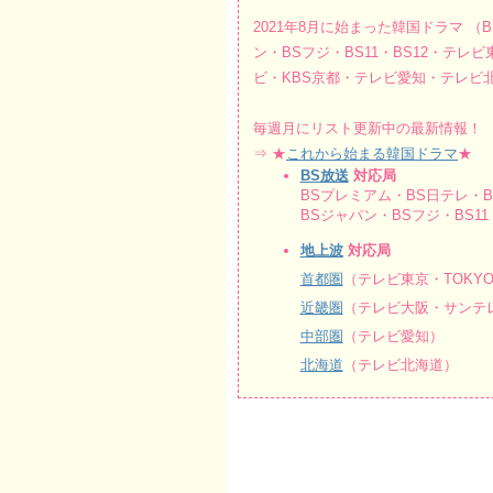
2021年8月に始まった韓国ドラマ （
ン・BSフジ・BS11・BS12・テレ
ビ・KBS京都・テレビ愛知・テレビ
毎週月にリスト更新中の最新情報！
⇒ ★
これから始まる韓国ドラマ
★
BS放送
対応局
BSプレミアム・BS日テレ・BS
BSジャパン・BSフジ・BS11・
地上波
対応局
首都圏
（テレビ東京・TOKY
近畿圏
（テレビ大阪・サンテレ
中部圏
（テレビ愛知）
北海道
（テレビ北海道）