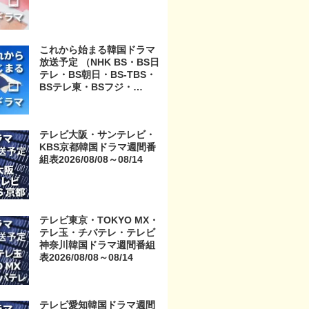
これから始まる韓国ドラマ
放送予定 （NHK BS・BS日
テレ・BS朝日・BS-TBS・
BSテレ東・BSフジ・
BS11・BS12・テレビ東
京・TOKYO MX・テレ玉・
チバテレ・テレビ神奈川・
テレビ大阪・サンテレビ・
テレビ大阪・サンテレビ・
KBS京都韓国ドラマ週間番
KBS京都・テレビ愛知・テ
組表2026/08/08～08/14
レビ北海道）
テレビ東京・TOKYO MX・
テレ玉・チバテレ・テレビ
神奈川韓国ドラマ週間番組
表2026/08/08～08/14
テレビ愛知韓国ドラマ週間