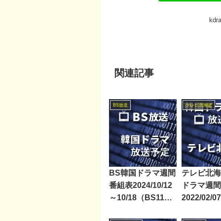
kd
関連記事
BS放送
テレビ北海道
BS韓国ドラマ週間
テレビ北海
番組表2024/10/12
ドラマ週間
～10/18（BS11・
2022/02/0
BS12）