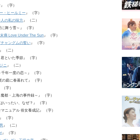
革命』 （字）
ー・ヒールミー
』 （字）
一人の私の味方
』 （二）
～乱世に舞う雪～』 （字）
裔 Love Under The Sun
』 （字）
官チャングムの誓い
』 （字）
』 （二）
年華～君といた季節』 （字）
ジニ
』 （二）
白蛇伝～千年一度の恋～』 （字）
恋 寂寞の庭に春暮れて』 （字）
娘』 （字）
探偵Ｌ～魔都・上海の事件録～』 （字）
ム秘書はいったい、なぜ？』 （字）
なの幸せマニュアル 俗女養成記』 （字）
パ』 （字）
男
』 （二）
r
』 （字）