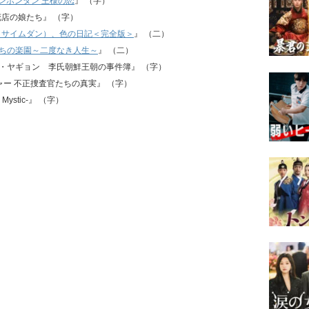
ンポンダン 王様の恋
』 （字）
オラ花店の娘たち』 （字）
（サイムダン）、色の日記＜完全版＞
』 （二）
ちの楽園～二度なき人生～
』 （二）
『チョン・ヤギョン 李氏朝鮮王朝の事件簿』 （字）
ウォッチャー 不正捜査官たちの真実』 （字）
n Mystic-』 （字）