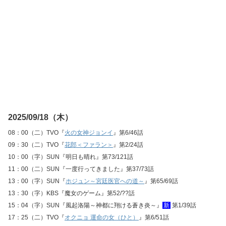
2025/09/18（木）
08：00（二）TVO『
火の女神ジョンイ
』第6/46話
09：30（二）TVO『
花郎＜ファラン＞
』第2/24話
10：00（字）SUN『明日も晴れ』第73/121話
11：00（二）SUN『一度行ってきました』第37/73話
13：00（字）SUN『
ホジュン～宮廷医官への道～
』第65/69話
13：30（字）KBS『魔女のゲーム』第52/??話
15：04（字）SUN『風起洛陽～神都に翔ける蒼き炎～』
新
第1/39話
17：25（二）TVO『
オクニョ 運命の女（ひと）
』第6/51話