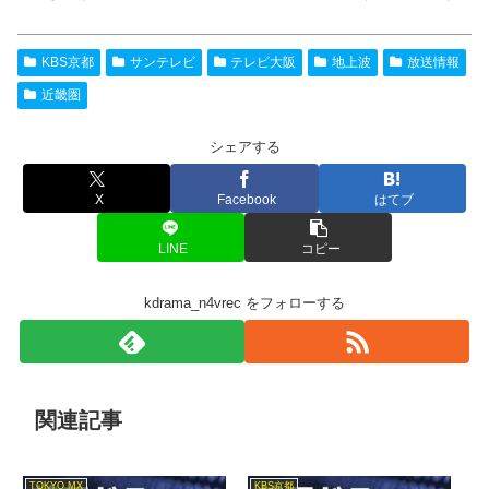
KBS京都
サンテレビ
テレビ大阪
地上波
放送情報
近畿圏
シェアする
X
Facebook
はてブ
LINE
コピー
kdrama_n4vrec をフォローする
関連記事
TOKYO MX
KBS京都