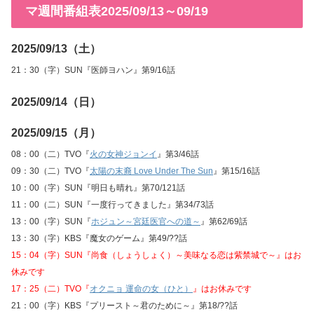
マ週間番組表2025/09/13～09/19
2025/09/13（土）
21：30（字）SUN『医師ヨハン』第9/16話
2025/09/14（日）
2025/09/15（月）
08：00（二）TVO『
火の女神ジョンイ
』第3/46話
09：30（二）TVO『
太陽の末裔 Love Under The Sun
』第15/16話
10：00（字）SUN『明日も晴れ』第70/121話
11：00（二）SUN『一度行ってきました』第34/73話
13：00（字）SUN『
ホジュン～宮廷医官への道～
』第62/69話
13：30（字）KBS『魔女のゲーム』第49/??話
15：04（字）SUN『尚食（しょうしょく）～美味なる恋は紫禁城で～』はお
休みです
17：25（二）TVO『
オクニョ 運命の女（ひと）
』はお休みです
21：00（字）KBS『プリースト～君のために～』第18/??話