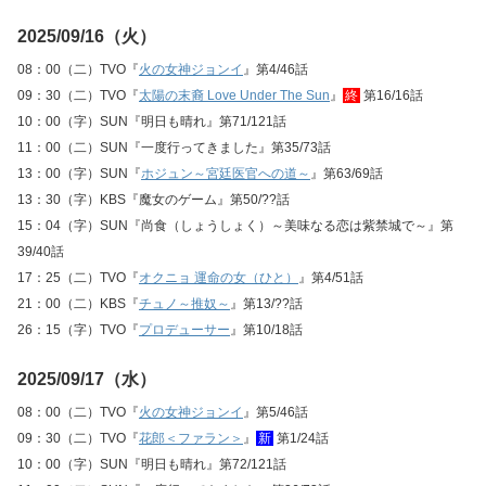
2025/09/16（火）
08：00（二）TVO『
火の女神ジョンイ
』第4/46話
09：30（二）TVO『
太陽の末裔 Love Under The Sun
』
終
第16/16話
10：00（字）SUN『明日も晴れ』第71/121話
11：00（二）SUN『一度行ってきました』第35/73話
13：00（字）SUN『
ホジュン～宮廷医官への道～
』第63/69話
13：30（字）KBS『魔女のゲーム』第50/??話
15：04（字）SUN『尚食（しょうしょく）～美味なる恋は紫禁城で～』第
39/40話
17：25（二）TVO『
オクニョ 運命の女（ひと）
』第4/51話
21：00（二）KBS『
チュノ～推奴～
』第13/??話
26：15（字）TVO『
プロデューサー
』第10/18話
2025/09/17（水）
08：00（二）TVO『
火の女神ジョンイ
』第5/46話
09：30（二）TVO『
花郎＜ファラン＞
』
新
第1/24話
10：00（字）SUN『明日も晴れ』第72/121話