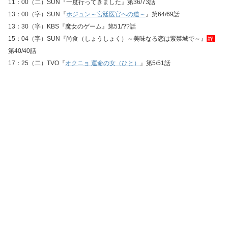
11：00（二）SUN『一度行ってきました』第36/73話
13：00（字）SUN『
ホジュン～宮廷医官への道～
』第64/69話
13：30（字）KBS『魔女のゲーム』第51/??話
15：04（字）SUN『尚食（しょうしょく）～美味なる恋は紫禁城で～』
終
第40/40話
17：25（二）TVO『
オクニョ 運命の女（ひと）
』第5/51話