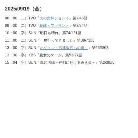
2025/09/19（金）
08：00（二）TVO『
火の女神ジョンイ
』第7/46話
09：30（二）TVO『
花郎＜ファラン＞
』第3/24話
10：00（字）SUN『明日も晴れ』第74/121話
11：00（二）SUN『一度行ってきました』第38/73話
13：00（字）SUN『
ホジュン～宮廷医官への道～
』第66/69話
13：30（字）KBS『魔女のゲーム』第53/??話
15：04（字）SUN『風起洛陽～神都に翔ける蒼き炎～』第2/39話