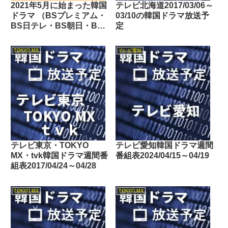
2021年5月に始まった韓国
テレビ北海道2017/03/06～
ドラマ （BSプレミアム・
03/10の韓国ドラマ放送予
BS日テレ・BS朝日・BS-
定
TBS・BSテレ東・BSフ
ジ・BS11・BS12・テレビ
TOKYO MX
テレビ愛知
東京・TOKYO MX・テレ
玉・チバテレ・テレビ神奈
川・テレビ大阪・サンテレ
ビ・KBS京都・テレビ愛
知・テレビ北海道）
テレビ東京・TOKYO
テレビ愛知韓国ドラマ週間
MX・tvk韓国ドラマ週間番
番組表2024/04/15～04/19
組表2017/04/24～04/28
TOKYO MX
TOKYO MX