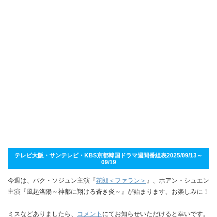
テレビ大阪・サンテレビ・KBS京都韓国ドラマ週間番組表2025/09/13～
09/19
今週は、パク・ソジュン主演『
花郎＜ファラン＞
』、ホアン・シュエン
主演『風起洛陽～神都に翔ける蒼き炎～』が始まります。お楽しみに！
ミスなどありましたら、
コメント
にてお知らせいただけると幸いです。