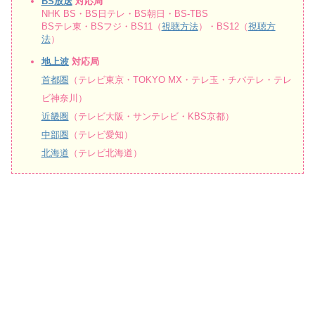
BS放送
対応局
NHK BS・BS日テレ・BS朝日・BS-TBS
BSテレ東・BSフジ・BS11（
視聴方法
）・BS12（
視聴方
法
）
地上波
対応局
首都圏
（テレビ東京・TOKYO MX・テレ玉・チバテレ・テレ
ビ神奈川）
近畿圏
（テレビ大阪・サンテレビ・KBS京都）
中部圏
（テレビ愛知）
北海道
（テレビ北海道）