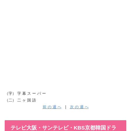
（字） 字 幕 ス ー パ ー
（二） 二 ヶ 国 語
前 の 週 へ
|
次 の 週 へ
テレビ大阪・サンテレビ・KBS京都韓国ドラ