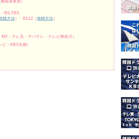
波
番組表更新）
・BS-TBS
視聴方法
）・BS12（
視聴方法
）
O MX・テレ玉・チバテレ・テレビ神奈川）
ビ・KBS京都）