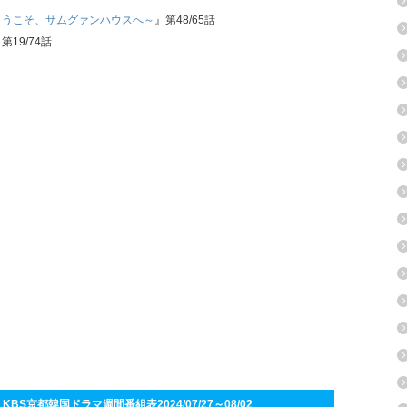
ようこそ、サムグァンハウスへ～
』第48/65話
第19/74話
S京都韓国ドラマ週間番組表2024/07/27～08/02