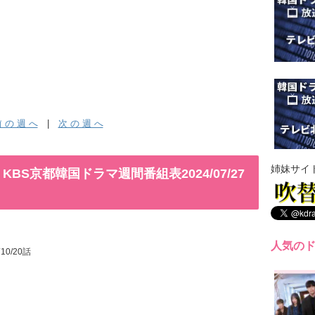
 の 週 へ
|
次 の 週 へ
姉妹サイ
S京都韓国ドラマ週間番組表2024/07/27
人気の
10/20話