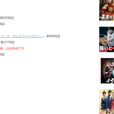
第26/36話
28話
ようこそ、サムグァンハウスへ～
』第46/65話
第17/74話
運命』はお休みです
24話