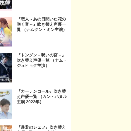
『恋人～あの日聞いた花の
咲く音～』吹き替え声優一
覧 （ナムグン・ミン主演）
『トングン－呪いの宮－』
吹き替え声優一覧 （ナム・
ジュヒョク主演）
『カーテンコール』吹き替
え声優一覧 （カン・ハヌル
主演 2022年）
『暴君のシェフ』吹き替え