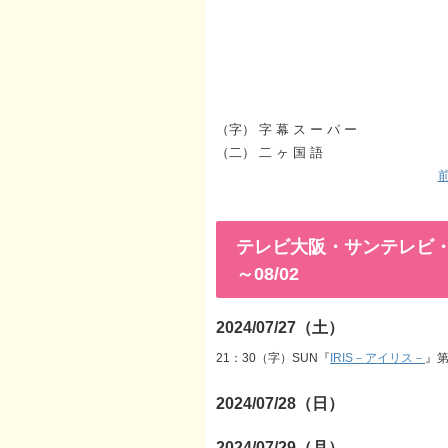
（字） 字 幕 ス ー パ ー
（二） 二 ヶ 国 語
前
テレビ大阪・サンテレビ・KB
～08/02
2024/07/27（土）
21：30（字）SUN『
IRIS－アイリス－
』第
2024/07/28（日）
2024/07/29（月）