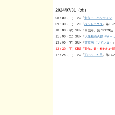
2024/07/31（水）
08：00（二）TVO『
太宗イ・バンウォン
』
09：30（二）TVO『
ペントハウス
』第18/
10：00（字）SUN『白詰草』第70/129話
11：00（二）SUN『
人生最高の贈り物～
13：00（字）SUN『
薯童謡（ソドンヨ）
』
13：30（字）KBS『黄金の庭～奪われた
17：25（二）TVO『
王になった男
』第17/