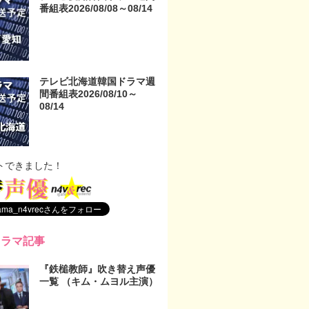
番組表2026/08/08～08/14
テレビ北海道韓国ドラマ週
間番組表2026/08/10～
08/14
トできました！
ドラマ記事
『鉄槌教師』吹き替え声優
一覧 （キム・ムヨル主演）