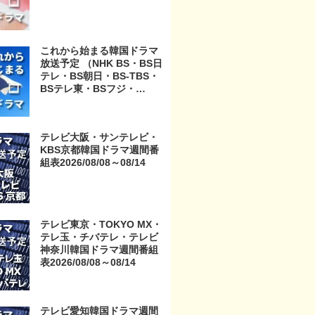
これから始まる韓国ドラマ
放送予定 （NHK BS・BS日
テレ・BS朝日・BS-TBS・
BSテレ東・BSフジ・
BS11・BS12・テレビ東
京・TOKYO MX・テレ玉・
チバテレ・テレビ神奈川・
テレビ大阪・サンテレビ・
テレビ大阪・サンテレビ・
KBS京都韓国ドラマ週間番
KBS京都・テレビ愛知・テ
組表2026/08/08～08/14
レビ北海道）
テレビ東京・TOKYO MX・
テレ玉・チバテレ・テレビ
神奈川韓国ドラマ週間番組
表2026/08/08～08/14
テレビ愛知韓国ドラマ週間