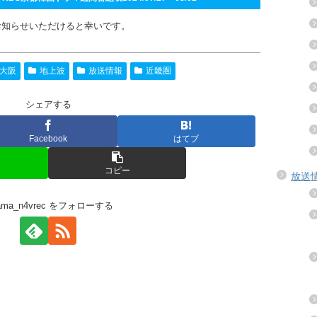
お知らせいただけると幸いです。
大阪
地上波
放送情報
近畿圏
シェアする
Facebook
はてブ
コピー
放送
rama_n4vrec をフォローする