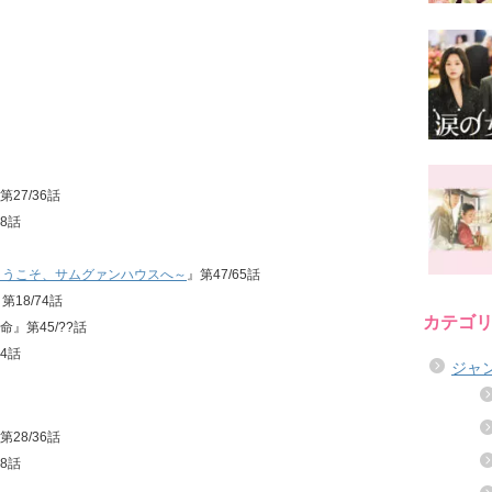
第27/36話
28話
ようこそ、サムグァンハウスへ～
』第47/65話
第18/74話
カテゴ
』第45/??話
24話
ジャ
第28/36話
28話