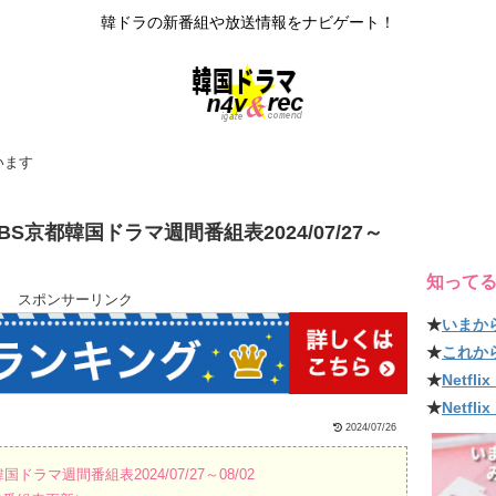
韓ドラの新番組や放送情報をナビゲート！
います
京都韓国ドラマ週間番組表2024/07/27～
知って
スポンサーリンク
★
いまか
★
これか
★
Netf
★
Netfl
2024/07/26
ラマ週間番組表2024/07/27～08/02