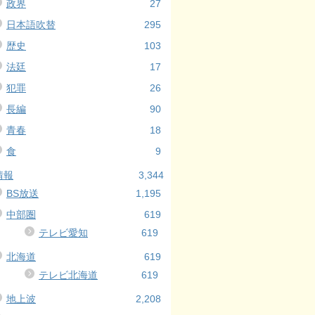
政界
27
日本語吹替
295
歴史
103
法廷
17
犯罪
26
長編
90
青春
18
食
9
情報
3,344
BS放送
1,195
中部圏
619
テレビ愛知
619
北海道
619
テレビ北海道
619
地上波
2,208