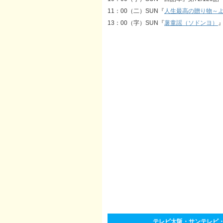
11：00（二）SUN『
人生最高の贈り物～
13：00（字）SUN『
薯童謡（ソドンヨ）
』
テレビ大阪・サンテレビ・KB