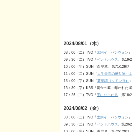
2024/08/01（木）
08：00（二）TVO『
太宗イ・バンウォン
』
09：30（二）TVO『
ペントハウス
』第19/
10：00（字）SUN『白詰草』第71/129話
11：00（二）SUN『
人生最高の贈り物～
13：00（字）SUN『
薯童謡（ソドンヨ）
』
13：30（字）KBS『黄金の庭～奪われた運命
17：25（二）TVO『
王になった男
』第18/
2024/08/02（金）
08：00（二）TVO『
太宗イ・バンウォン
』
09：30（二）TVO『
ペントハウス
』第20/
10：00（字）SUN『白詰草』第72/129話