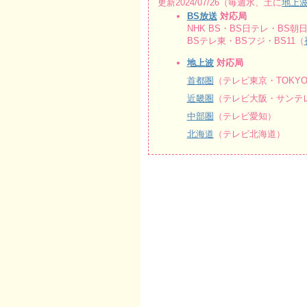
更新2024/07/26（毎週水、土に
地上
BS放送
対応局
NHK BS・BS日テレ・BS朝日
BSテレ東・BSフジ・BS11（
地上波
対応局
首都圏
（テレビ東京・TOKY
近畿圏
（テレビ大阪・サンテレ
中部圏
（テレビ愛知）
北海道
（テレビ北海道）