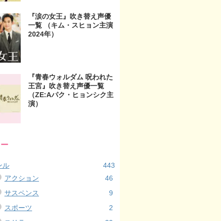
『涙の女王』吹き替え声優
一覧 （キム・スヒョン主演
2024年）
『青春ウォルダム 呪われた
王宮』吹き替え声優一覧
（ZE:Aパク・ヒョンシク主
演）
リー
ンル
443
アクション
46
サスペンス
9
スポーツ
2