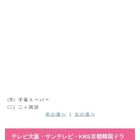
（字） 字 幕 ス ー パ ー
（二） 二 ヶ 国 語
前 の 週 へ
|
次 の 週 へ
テレビ大阪・サンテレビ・KBS京都韓国ドラ