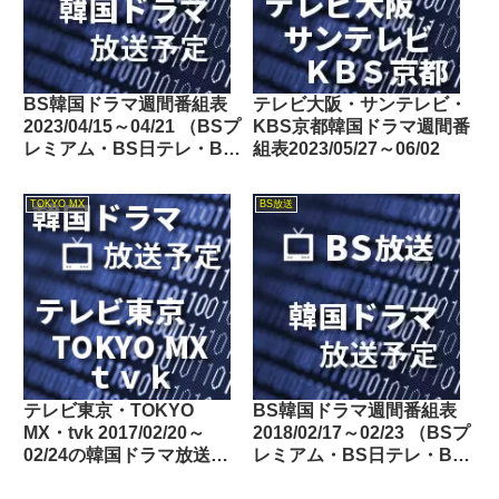
BS韓国ドラマ週間番組表
テレビ大阪・サンテレビ・
2023/04/15～04/21 （BSプ
KBS京都韓国ドラマ週間番
レミアム・BS日テレ・BS
組表2023/05/27～06/02
朝日・BS-TBS・BSテレ
東・BSフジ）
TOKYO MX
BS放送
テレビ東京・TOKYO
BS韓国ドラマ週間番組表
MX・tvk 2017/02/20～
2018/02/17～02/23 （BSプ
02/24の韓国ドラマ放送予
レミアム・BS日テレ・BS
定
朝日・BS-TBS・BSジャ