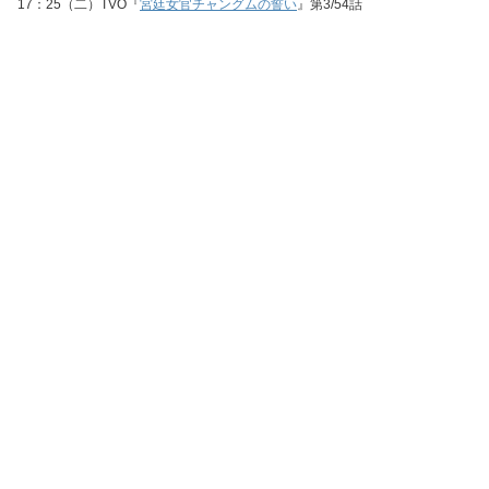
17：25（二）TVO『
宮廷女官チャングムの誓い
』第3/54話