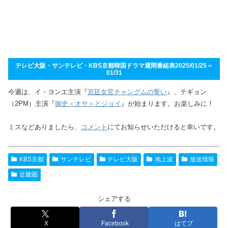
テレビ大阪・サンテレビ・KBS京都韓国ドラマ週間番組表2025/01/25～
01/31
今週は、イ・ヨンエ主演『
宮廷女官チャングムの誓い
』、テギョン
（2PM）主演『
御史＜オサ＞とジョイ
』が始まります。お楽しみに！
ミスなどありましたら、
コメント
にてお知らせいただけると幸いです。
KBS京都
サンテレビ
テレビ大阪
地上波
放送情報
近畿圏
シェアする
X
Facebook
はてブ