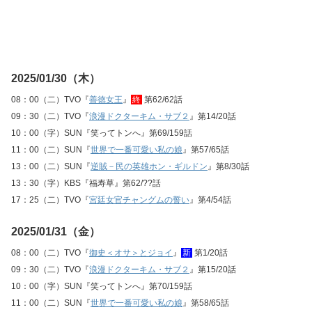
2025/01/30（木）
08：00（二）TVO『
善徳女王
』
終
第62/62話
09：30（二）TVO『
浪漫ドクターキム・サブ２
』第14/20話
10：00（字）SUN『笑ってトンへ』第69/159話
11：00（二）SUN『
世界で一番可愛い私の娘
』第57/65話
13：00（二）SUN『
逆賊－民の英雄ホン・ギルドン
』第8/30話
13：30（字）KBS『福寿草』第62/??話
17：25（二）TVO『
宮廷女官チャングムの誓い
』第4/54話
2025/01/31（金）
08：00（二）TVO『
御史＜オサ＞とジョイ
』
新
第1/20話
09：30（二）TVO『
浪漫ドクターキム・サブ２
』第15/20話
10：00（字）SUN『笑ってトンへ』第70/159話
11：00（二）SUN『
世界で一番可愛い私の娘
』第58/65話