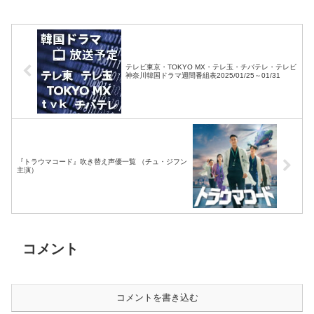
パン・BSフジ）
テレビ東京・TOKYO MX・テレ玉・チバテレ・テレビ
神奈川韓国ドラマ週間番組表2025/01/25～01/31
『トラウマコード』吹き替え声優一覧 （チュ・ジフン
主演）
コメント
コメントを書き込む