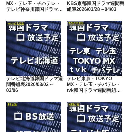
MX・テレ玉・チバテレ・
KBS京都韓国ドラマ週間番
テレビ神奈川韓国ドラマ週
組表2026/03/28～04/03
間番組表2025/10/18～
10/24
テレビ北海道
TOKYO MX
テレビ北海道韓国ドラマ週
テレビ東京・TOKYO
間番組表2026/03/02～
MX・テレ玉・チバテレ・
03/06
tvk韓国ドラマ週間番組表
2017/12/23～12/29
BS放送
KBS京都