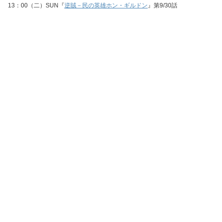
13：00（二）SUN『
逆賊－民の英雄ホン・ギルドン
』第9/30話