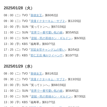
2025/01/28（火）
08：00（二）TVO『
善徳女王
』第60/62話
09：30（二）TVO『
浪漫ドクターキム・サブ２
』第12/20話
10：00（字）SUN『笑ってトンへ』第67/159話
11：00（二）SUN『
世界で一番可愛い私の娘
』第55/65話
13：00（二）SUN『
逆賊－民の英雄ホン・ギルドン
』第6/30話
13：30（字）KBS『福寿草』第60/??話
17：25（二）TVO『
宮廷女官チャングムの誓い
』第2/54話
21：00（字）KBS『
哲仁王后 俺がクイーン!?
』第10/??話
2025/01/29（水）
08：00（二）TVO『
善徳女王
』第61/62話
09：30（二）TVO『
浪漫ドクターキム・サブ２
』第13/20話
10：00（字）SUN『笑ってトンへ』第68/159話
11：00（二）SUN『
世界で一番可愛い私の娘
』第56/65話
13：00（二）SUN『
逆賊－民の英雄ホン・ギルドン
』第7/30話
13：30（字）KBS『福寿草』第61/??話