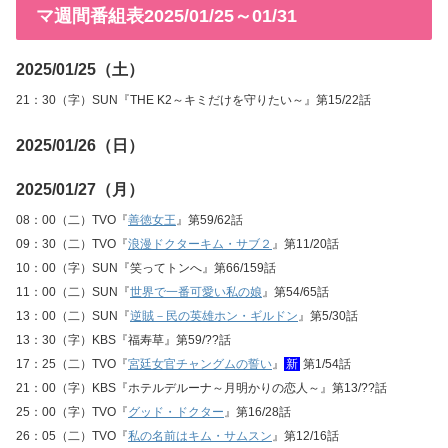
マ週間番組表2025/01/25～01/31
2025/01/25（土）
21：30（字）SUN『THE K2～キミだけを守りたい～』第15/22話
2025/01/26（日）
2025/01/27（月）
08：00（二）TVO『
善徳女王
』第59/62話
09：30（二）TVO『
浪漫ドクターキム・サブ２
』第11/20話
10：00（字）SUN『笑ってトンへ』第66/159話
11：00（二）SUN『
世界で一番可愛い私の娘
』第54/65話
13：00（二）SUN『
逆賊－民の英雄ホン・ギルドン
』第5/30話
13：30（字）KBS『福寿草』第59/??話
17：25（二）TVO『
宮廷女官チャングムの誓い
』
新
第1/54話
21：00（字）KBS『ホテルデルーナ～月明かりの恋人～』第13/??話
25：00（字）TVO『
グッド・ドクター
』第16/28話
26：05（二）TVO『
私の名前はキム・サムスン
』第12/16話