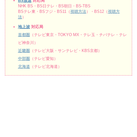
BS放送
対応局
NHK BS・BS日テレ・BS朝日・BS-TBS
BSテレ東・BSフジ・BS11（
視聴方法
）・BS12（
視聴方
法
）
地上波
対応局
首都圏
（テレビ東京・TOKYO MX・テレ玉・チバテレ・テレ
ビ神奈川）
近畿圏
（テレビ大阪・サンテレビ・KBS京都）
中部圏
（テレビ愛知）
北海道
（テレビ北海道）