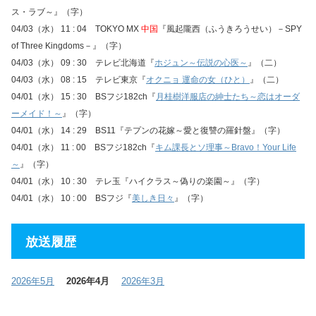
ス・ラブ～』（字）
04/03（水） 11 : 04 TOKYO MX
中国
『風起隴西（ふうきろうせい）－SPY
of Three Kingdoms－』（字）
04/03（水） 09 : 30 テレビ北海道『
ホジュン～伝説の心医～
』（二）
04/03（水） 08 : 15 テレビ東京『
オクニョ 運命の女（ひと）
』（二）
04/01（水） 15 : 30 BSフジ182ch『
月桂樹洋服店の紳士たち～恋はオーダ
ーメイド！～
』（字）
04/01（水） 14 : 29 BS11『テプンの花嫁～愛と復讐の羅針盤』（字）
04/01（水） 11 : 00 BSフジ182ch『
キム課長とソ理事～Bravo！Your Life
～
』（字）
04/01（水） 10 : 30 テレ玉『ハイクラス～偽りの楽園～』（字）
04/01（水） 10 : 00 BSフジ『
美しき日々
』（字）
放送履歴
2026年5月
2026年4月
2026年3月