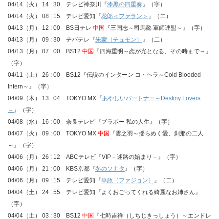
04/14（火） 14 : 30 テレビ神奈川『
漆黒の四重奏
』（字）
04/14（火） 08 : 15 テレビ愛知『
花郎＜ファラン＞
』（二）
04/13（月） 12 : 00 BS日テレ
中国
『三国志～司馬懿 軍師連盟～』（字）
04/13（月） 09 : 30 チバテレ『
朱蒙（チュモン）
』（二）
04/13（月） 07 : 00 BS12
中国
『四海重明～恋が光となる、その時まで～』
（字）
04/11（土） 26 : 00 BS12『伝説のインターン コ・ヘラ～Cold Blooded
Intern～』（字）
04/09（木） 13 : 04 TOKYO MX『
あやしいパートナー～Destiny Lovers
～
』（字）
04/08（水） 16 : 00 奈良テレビ『ブラボー 私の人生』（字）
04/07（火） 09 : 00 TOKYO MX
中国
『雲之羽～揺らめく愛、刹那の二人
～』（字）
04/06（月） 26 : 12 ABCテレビ『VIP－迷路の始まり－』（字）
04/06（月） 21 : 00 KBS京都『
冬のソナタ
』（字）
04/06（月） 09 : 15 テレビ愛知『
華政（ファジョン）
』（二）
04/04（土） 24 : 55 テレビ愛知『よくおごってくれる綺麗なお姉さん』
（字）
04/04（土） 03 : 30 BS12
中国
『七時吉祥（しちじきっしょう）～エンドレ