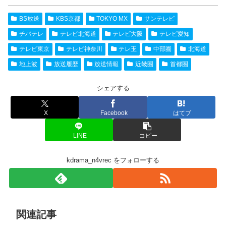
BS放送
KBS京都
TOKYO MX
サンテレビ
チバテレ
テレビ北海道
テレビ大阪
テレビ愛知
テレビ東京
テレビ神奈川
テレ玉
中部圏
北海道
地上波
放送履歴
放送情報
近畿圏
首都圏
シェアする
X
Facebook
はてブ
LINE
コピー
kdrama_n4vrec をフォローする
関連記事