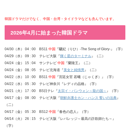
韓国ドラマだけでなく、中国・台湾・タイドラマなども含んでいます。
2026年4月に始まった韓国ドラマ
04/30（木） 04 : 00 BS11
中国
『驪妃（りひ）-The Song of Glory-』（字）
04/29（水） 09 : 30 テレビ大阪『
輝く星のターミナル
』（二）
04/24（金） 15 : 04 サンテレビ
中国
『蘭陵王』（二）
04/24（金） 08 : 05 テレビ北海道『
美女と純情男
』（二）
04/22（水） 10 : 00 BS11
中国
『宮廷女官 若曦（じゃくぎ）』（字）
04/22（水） 05 : 30 テレビ神奈川『レディの品格』（字）
04/21（火） 17 : 00 BS日テレ『
太宗イ・バンウォン～龍の国～
』（字）
04/17（金） 08 : 00 テレビ大阪『
朝鮮弁護士カン・ハンス 誓いの法典
』
（二）
04/17（金） 05 : 30 BS12
中国
『春色の恋人』（字）
04/14（火） 26 : 15 テレビ大阪『レバレッジ～最高の詐欺師たち～』
（字）