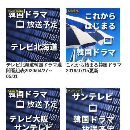
テレビ北海道
放送情報
テレビ北海道韓国ドラマ週
これから始まる韓国ドラマ
間番組表2020/04/27～
2019/07/15更新
05/01
KBS京都
サンテレビ