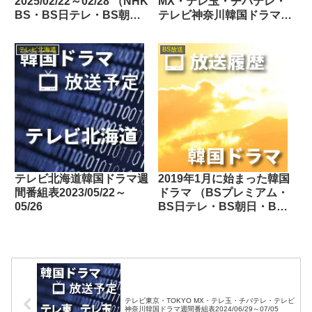
2025/02/22～02/28 （NHK
MX・テレ玉・チバテレ・
BS・BS日テレ・BS朝
テレビ神奈川韓国ドラマ週
日・BS-TBS・BSテレ
間番組表2023/10/14～
東・BSフジ）
10/20
テレビ北海道
BS放送
テレビ北海道韓国ドラマ週
2019年1月に始まった韓国
間番組表2023/05/22～
ドラマ （BSプレミアム・
05/26
BS日テレ・BS朝日・BS-
TBS・BSテレ東・BSフ
ジ・BS11・BS12・Dlife・
テレビ東京・TOKYO
MX・テレ玉・チバテレ・
tvk・テレビ大阪・サンテ
レビ・KBS京都・テレビ愛
テレビ東京・TOKYO MX・テレ玉・チバテレ・テレビ
知・テレビ北海道）
神奈川韓国ドラマ週間番組表2024/06/29～07/05