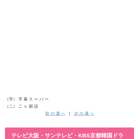
（字） 字 幕 ス ー パ ー
（二） 二 ヶ 国 語
前 の 週 へ
|
次 の 週 へ
テレビ大阪・サンテレビ・KBS京都韓国ドラ