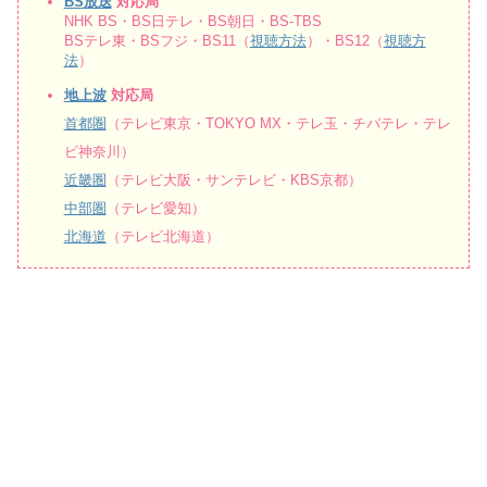
BS放送
対応局
NHK BS・BS日テレ・BS朝日・BS-TBS
BSテレ東・BSフジ・BS11（
視聴方法
）・BS12（
視聴方
法
）
地上波
対応局
首都圏
（テレビ東京・TOKYO MX・テレ玉・チバテレ・テレ
ビ神奈川）
近畿圏
（テレビ大阪・サンテレビ・KBS京都）
中部圏
（テレビ愛知）
北海道
（テレビ北海道）