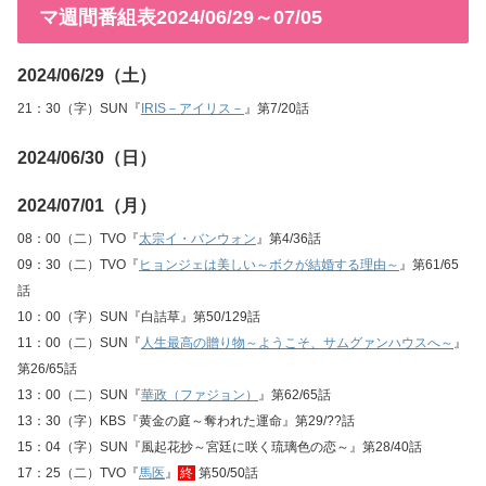
マ週間番組表2024/06/29～07/05
2024/06/29（土）
21：30（字）SUN『
IRIS－アイリス－
』第7/20話
2024/06/30（日）
2024/07/01（月）
08：00（二）TVO『
太宗イ・バンウォン
』第4/36話
09：30（二）TVO『
ヒョンジェは美しい～ボクが結婚する理由～
』第61/65
話
10：00（字）SUN『白詰草』第50/129話
11：00（二）SUN『
人生最高の贈り物～ようこそ、サムグァンハウスへ～
』
第26/65話
13：00（二）SUN『
華政（ファジョン）
』第62/65話
13：30（字）KBS『黄金の庭～奪われた運命』第29/??話
15：04（字）SUN『風起花抄～宮廷に咲く琉璃色の恋～』第28/40話
17：25（二）TVO『
馬医
』
終
第50/50話