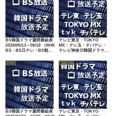
BS韓国ドラマ週間番組表
テレビ東京・TOKYO
2026/06/13～06/19 （NHK
MX・テレ玉・チバテレ・
BS・BS日テレ・BS朝
テレビ神奈川韓国ドラマ週
日・BS-TBS・BSテレ
間番組表2026/05/02～
東・BSフジ）
05/08
BS放送
TOKYO MX
BS韓国ドラマ週間番組表
テレビ東京・TOKYO