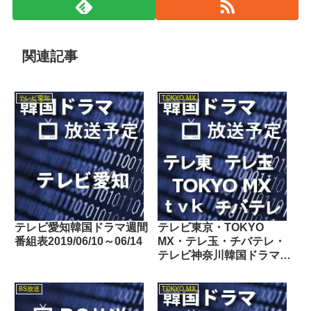
関連記事
テレビ愛知
TOKYO MX
テレビ愛知韓国ドラマ週間
テレビ東京・TOKYO
番組表2019/06/10～06/14
MX・テレ玉・チバテレ・
テレビ神奈川韓国ドラマ週
間番組表2021/01/09～
01/15
BS放送
TOKYO MX