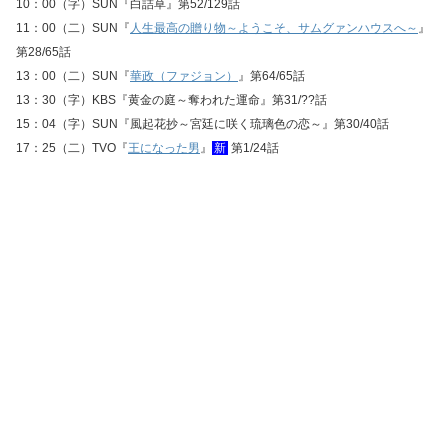
10：00（字）SUN『白詰草』第52/129話
11：00（二）SUN『
人生最高の贈り物～ようこそ、サムグァンハウスへ～
』
第28/65話
13：00（二）SUN『
華政（ファジョン）
』第64/65話
13：30（字）KBS『黄金の庭～奪われた運命』第31/??話
15：04（字）SUN『風起花抄～宮廷に咲く琉璃色の恋～』第30/40話
17：25（二）TVO『
王になった男
』
新
第1/24話