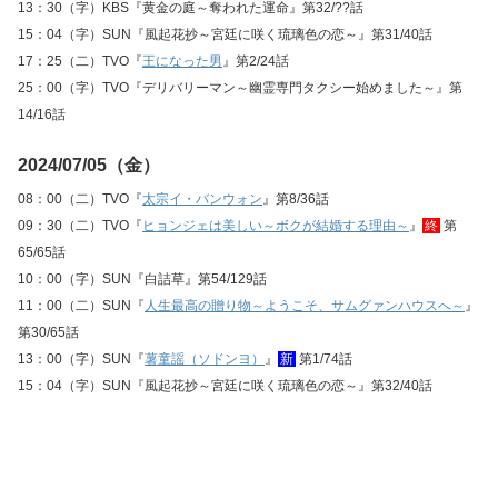
13：30（字）KBS『黄金の庭～奪われた運命』第32/??話
15：04（字）SUN『風起花抄～宮廷に咲く琉璃色の恋～』第31/40話
17：25（二）TVO『
王になった男
』第2/24話
25：00（字）TVO『デリバリーマン～幽霊専門タクシー始めました～』第
14/16話
2024/07/05（金）
08：00（二）TVO『
太宗イ・バンウォン
』第8/36話
09：30（二）TVO『
ヒョンジェは美しい～ボクが結婚する理由～
』
終
第
65/65話
10：00（字）SUN『白詰草』第54/129話
11：00（二）SUN『
人生最高の贈り物～ようこそ、サムグァンハウスへ～
』
第30/65話
13：00（字）SUN『
薯童謡（ソドンヨ）
』
新
第1/74話
15：04（字）SUN『風起花抄～宮廷に咲く琉璃色の恋～』第32/40話