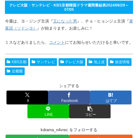
テレビ大阪・サンテレビ・KBS京都韓国ドラマ週間番組表2024/06/29～
07/05
今週は、ヨ・ジング主演『
王になった男
』、チョ・ヒョンジェ主演『
薯
童謡（ソドンヨ）
』が始まります。お楽しみに！
ミスなどありましたら、
コメント
にてお知らせいただけると幸いです。
KBS京都
サンテレビ
テレビ大阪
地上波
放送情報
近畿圏
シェアする
X
Facebook
はてブ
LINE
コピー
kdrama_n4vrec をフォローする