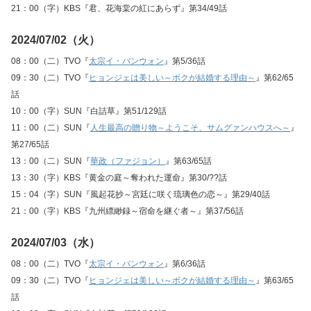
21：00（字）KBS『君、花海棠の紅にあらず』第34/49話
2024/07/02（火）
08：00（二）TVO『
太宗イ・バンウォン
』第5/36話
09：30（二）TVO『
ヒョンジェは美しい～ボクが結婚する理由～
』第62/65
話
10：00（字）SUN『白詰草』第51/129話
11：00（二）SUN『
人生最高の贈り物～ようこそ、サムグァンハウスへ～
』
第27/65話
13：00（二）SUN『
華政（ファジョン）
』第63/65話
13：30（字）KBS『黄金の庭～奪われた運命』第30/??話
15：04（字）SUN『風起花抄～宮廷に咲く琉璃色の恋～』第29/40話
21：00（字）KBS『九州縹緲録～宿命を継ぐ者～』第37/56話
2024/07/03（水）
08：00（二）TVO『
太宗イ・バンウォン
』第6/36話
09：30（二）TVO『
ヒョンジェは美しい～ボクが結婚する理由～
』第63/65
話