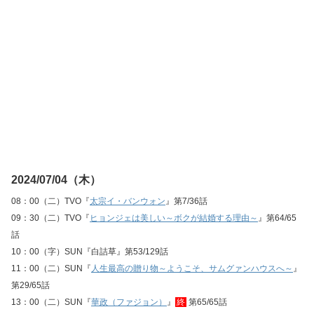
2024/07/04（木）
08：00（二）TVO『
太宗イ・バンウォン
』第7/36話
09：30（二）TVO『
ヒョンジェは美しい～ボクが結婚する理由～
』第64/65
話
10：00（字）SUN『白詰草』第53/129話
11：00（二）SUN『
人生最高の贈り物～ようこそ、サムグァンハウスへ～
』
第29/65話
13：00（二）SUN『
華政（ファジョン）
』
終
第65/65話