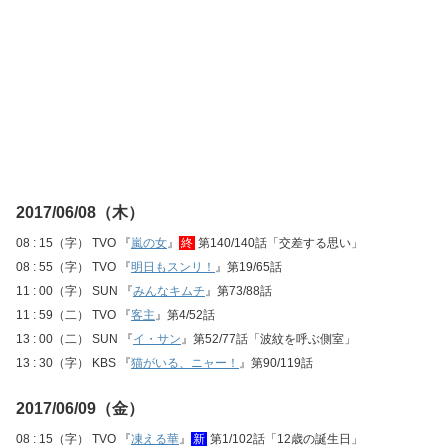
2017/06/08（木）
08 : 15（字） TVO 『
嵐の女
』
終
第140/140話「交差する思い」
08 : 55（字） TVO 『
明日もスンリ！
』第19/65話
11 : 00（字） SUN 『
みんなキムチ
』第73/88話
11 : 59（二） TVO 『
客主
』第4/52話
13 : 00（二） SUN 『
イ・サン
』第52/77話「波紋を呼ぶ側室」
13 : 30（字） KBS 『
猫がいる、ニャー！
』第90/119話
2017/06/09（金）
08 : 15（字） TVO 『
凍える華
』
新
第1/102話「12歳の誕生日」