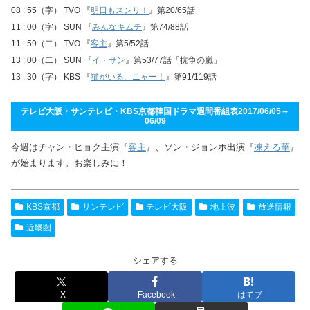
08 : 55（字） TVO 『
明日もスンリ！
』第20/65話
11 : 00（字） SUN 『
みんなキムチ
』第74/88話
11 : 59（二） TVO 『
客主
』第5/52話
13 : 00（二） SUN 『
イ・サン
』第53/77話「抗争の嵐」
13 : 30（字） KBS 『
猫がいる、ニャー！
』第91/119話
テレビ大阪・サンテレビ・KBS京都韓国ドラマ週間番組表2017/06/05～
06/09
今週はチャン・ヒョク主演『
客主
』、ソン・ジョンホ出演『
凍える華
』
が始まります。お楽しみに！
KBS京都
サンテレビ
テレビ大阪
地上波
放送情報
近畿圏
シェアする
X
Facebook
はてブ