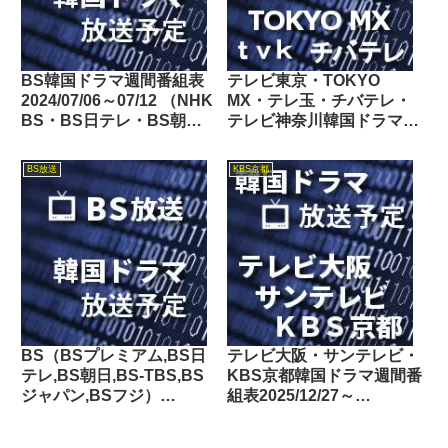
BS韓国ドラマ週間番組表
テレビ東京・TOKYO
2024/07/06～07/12 （NHK
MX・テレ玉・チバテレ・
BS・BS日テレ・BS朝
テレビ神奈川韓国ドラマ週
日・BS-TBS・BSテレ
間番組表2021/09/25～
東・BSフジ）
10/01
BS放送
KBS京都
BS（BSプレミアム,BS日
テレビ大阪・サンテレビ・
テレ,BS朝日,BS-TBS,BS
KBS京都韓国ドラマ週間番
ジャパン,BSフジ）
組表2025/12/27～
2016/12/10～12/16の韓国
2026/01/02
ドラマ放送予定