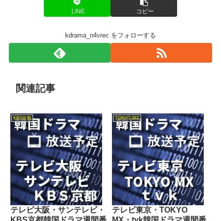
LINE
コピー
kdrama_n4vrec をフォローする
関連記事
KBS京都
TOKYO MX
テレビ大阪・サンテレビ・
テレビ東京・TOKYO
KBS京都韓国ドラマ週間番
MX・tvk韓国ドラマ週間番