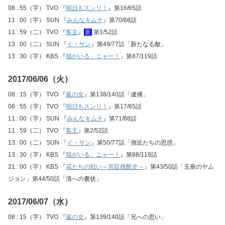
08 : 55（字） TVO 『
明日もスンリ！
』第16/65話
11 : 00（字） SUN 『
みんなキムチ
』第70/88話
11 : 59（二） TVO 『
客主
』
新
第1/52話
13 : 00（二） SUN 『
イ・サン
』第49/77話「新たなる敵」
13 : 30（字） KBS 『
猫がいる、ニャー！
』第87/119話
2017/06/06（火）
08 : 15（字） TVO 『
嵐の女
』第138/140話「逮捕」
08 : 55（字） TVO 『
明日もスンリ！
』第17/65話
11 : 00（字） SUN 『
みんなキムチ
』第71/88話
11 : 59（二） TVO 『
客主
』第2/52話
13 : 00（二） SUN 『
イ・サン
』第50/77話「側近たちの思惑」
13 : 30（字） KBS 『
猫がいる、ニャー！
』第88/119話
21 : 00（字） KBS 『
花たちの戦い～宮廷残酷史～
』第43/50話「玉座のヤム
ジョン」第44/50話「清への書状」
2017/06/07（水）
08 : 15（字） TVO 『
嵐の女
』第139/140話「兄への思い」