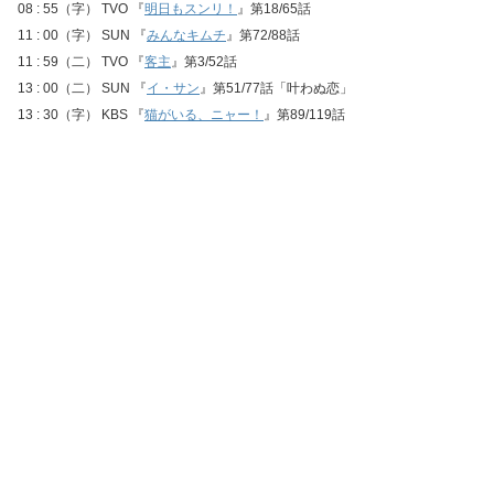
08 : 55（字） TVO 『
明日もスンリ！
』第18/65話
11 : 00（字） SUN 『
みんなキムチ
』第72/88話
11 : 59（二） TVO 『
客主
』第3/52話
13 : 00（二） SUN 『
イ・サン
』第51/77話「叶わぬ恋」
13 : 30（字） KBS 『
猫がいる、ニャー！
』第89/119話