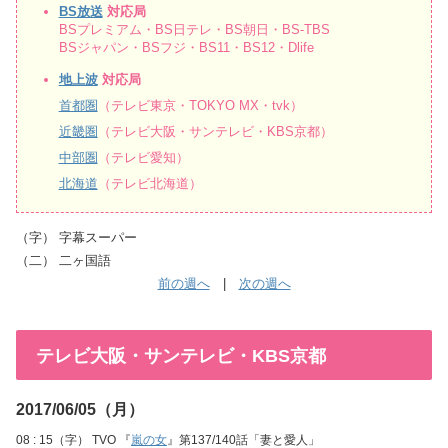
BS放送
対応局
BSプレミアム・BS日テレ・BS朝日・BS-TBS
BSジャパン・BSフジ・BS11・BS12・Dlife
地上波
対応局
首都圏
（テレビ東京・TOKYO MX・tvk）
近畿圏
（テレビ大阪・サンテレビ・KBS京都）
中部圏
（テレビ愛知）
北海道
（テレビ北海道）
（字） 字幕スーパー
（二） 二ヶ国語
前の週へ
|
次の週へ
テレビ大阪・サンテレビ・KBS京都
2017/06/05（月）
08 : 15（字） TVO 『
嵐の女
』第137/140話「妻と愛人」