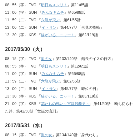
08 : 55（字） TVO 『
明日もスンリ！
』第11/65話
11 : 00（字） SUN 『
みんなキムチ
』第65/88話
11 : 59（二） TVO 『
六龍が飛ぶ
』第61/65話
13 : 00（二） SUN 『
イ・サン
』第44/77話「形見の指輪」
13 : 30（字） KBS 『
猫がいる、ニャー！
』第82/119話
2017/05/30（火）
08 : 15（字） TVO 『
嵐の女
』第133/140話「館長のイスの行方」
08 : 55（字） TVO 『
明日もスンリ！
』第12/65話
11 : 00（字） SUN 『
みんなキムチ
』第66/88話
11 : 59（二） TVO 『
六龍が飛ぶ
』第62/65話
13 : 00（二） SUN 『
イ・サン
』第45/77話「即位の日」
13 : 30（字） KBS 『
猫がいる、ニャー！
』第83/119話
21 : 00（字） KBS 『
花たちの戦い～宮廷残酷史～
』第41/50話「断ち切られ
た絆」第42/50話「世孫の流刑」
2017/05/31（水）
08 : 15（字） TVO 『
嵐の女
』第134/140話「身代わり」