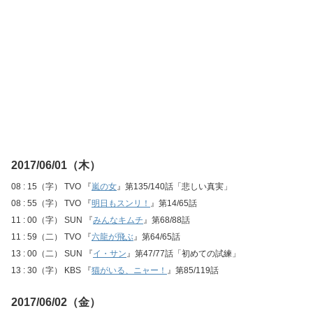
2017/06/01（木）
08 : 15（字） TVO 『
嵐の女
』第135/140話「悲しい真実」
08 : 55（字） TVO 『
明日もスンリ！
』第14/65話
11 : 00（字） SUN 『
みんなキムチ
』第68/88話
11 : 59（二） TVO 『
六龍が飛ぶ
』第64/65話
13 : 00（二） SUN 『
イ・サン
』第47/77話「初めての試練」
13 : 30（字） KBS 『
猫がいる、ニャー！
』第85/119話
2017/06/02（金）