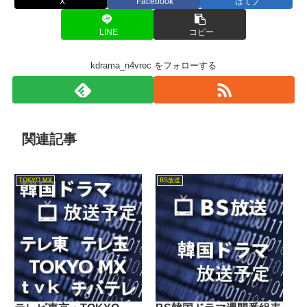
X
Facebook
はてブ
LINE
コピー
kdrama_n4vrec をフォローする
関連記事
TOKYO MX
BS放送