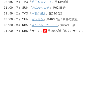
08 : 55（字） TVO 『
明日もスンリ！
』第13/65話
11 : 00（字） SUN 『
みんなキムチ
』第67/88話
11 : 59（二） TVO 『
六龍が飛ぶ
』第63/65話
13 : 00（二） SUN 『
イ・サン
』第46/77話「断罪の決意」
13 : 30（字） KBS 『
猫がいる、ニャー！
』第84/119話
21 : 00（字） KBS 『サイン』
終
第20/20話「真実のサイン」