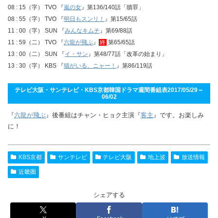
08 : 15（字） TVO 『
嵐の女
』第136/140話「贖罪」
08 : 55（字） TVO 『
明日もスンリ！
』第15/65話
11 : 00（字） SUN 『
みんなキムチ
』第69/88話
11 : 59（二） TVO 『
六龍が飛ぶ
』
終
第65/65話
13 : 00（二） SUN 『
イ・サン
』第48/77話「改革の始まり」
13 : 30（字） KBS 『
猫がいる、ニャー！
』第86/119話
テレビ大阪・サンテレビ・KBS京都韓国ドラマ週間番組表2017/05/29～
06/02
『
六龍が飛ぶ
』後番組はチャン・ヒョク主演『
客主
』です。お楽しみ
に！
KBS京都
サンテレビ
テレビ大阪
地上波
放送情報
近畿圏
シェアする