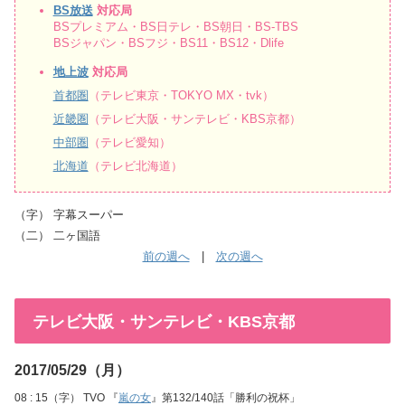
BS放送
対応局
BSプレミアム・BS日テレ・BS朝日・BS-TBS
BSジャパン・BSフジ・BS11・BS12・Dlife
地上波
対応局
首都圏
（テレビ東京・TOKYO MX・tvk）
近畿圏
（テレビ大阪・サンテレビ・KBS京都）
中部圏
（テレビ愛知）
北海道
（テレビ北海道）
（字） 字幕スーパー
（二） 二ヶ国語
前の週へ
|
次の週へ
テレビ大阪・サンテレビ・KBS京都
2017/05/29（月）
08 : 15（字） TVO 『
嵐の女
』第132/140話「勝利の祝杯」