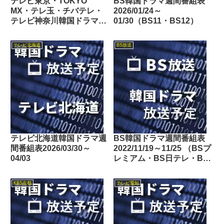
テレビ東京・TOKYO
BS韓国ドラマ週間番組表
MX・テレ玉・チバテレ・
2026/01/24～
テレビ神奈川韓国ドラマ週
01/30（BS11・BS12）
間番組表2024/01/13～
01/19
テレビ北海道
BS放送
テレビ北海道韓国ドラマ週
BS韓国ドラマ週間番組表
間番組表2026/03/30～
2022/11/19～11/25 （BSプ
04/03
レミアム・BS日テレ・BS
朝日・BS-TBS・BSテレ
東・BSフジ）
KBS京都
テレビ愛知