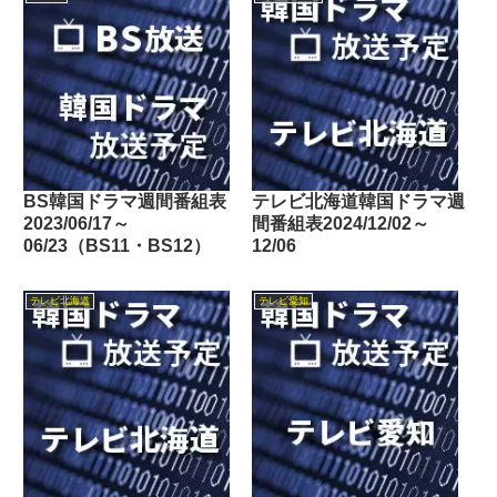
東京・TOKYO MX・テレ
玉・チバテレ・テレビ神奈
川・テレビ大阪・サンテレ
ビ・KBS京都・テレビ愛
知・テレビ北海道）
BS韓国ドラマ週間番組表
テレビ北海道韓国ドラマ週
2023/06/17～
間番組表2024/12/02～
06/23（BS11・BS12）
12/06
テレビ北海道
テレビ愛知