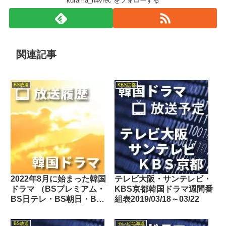
kdrama_n4vrec をフォローする
関連記事
BS放送
KBS京都
2022年8月に始まった韓国
テレビ大阪・サンテレビ・
ドラマ （BSプレミアム・
KBS京都韓国ドラマ週間番
BS日テレ・BS朝日・BS-
組表2019/03/18～03/22
TBS・BSテレ東・BSフ
ジ・BS11・BS12・テレビ
BS放送
テレビ北海道