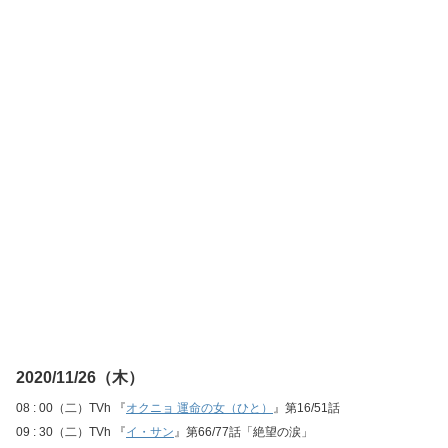
2020/11/26（木）
08 : 00（二）TVh 『
オクニョ 運命の女（ひと）
』第16/51話
09 : 30（二）TVh 『
イ・サン
』第66/77話「絶望の涙」