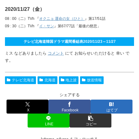
2020/11/27（金）
08 : 00（二）TVh 『
オクニョ 運命の女（ひと）
』第17/51話
09 : 30（二）TVh 『
イ・サン
』第67/77話「最後の慈悲」
テレビ北海道韓国ドラマ週間番組表2020/11/23～11/27
ミス などありましたら
コメント
にて お知らせいただけると 幸い で
す。
テレビ北海道
北海道
地上波
放送情報
シェアする
X
Facebook
はてブ
LINE
コピー