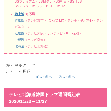
BSプレミアム・BS日テレ・BS朝日・BS-TBS
BSテレ東・BSフジ・BS11・BS12
地上波
対応局
首都圏
（テレビ東京・TOKYO MX・テレ玉・チバテレ・テレ
ビ神奈川）
近畿圏
（テレビ大阪・サンテレビ・KBS京都）
中部圏
（テレビ愛知）
北海道
（テレビ北海道）
（字） 字 幕 ス ー パ ー
（二） 二 ヶ 国 語
前 の 週 へ
|
次 の 週 へ
テレビ北海道韓国ドラマ週間番組表
2020/11/23～11/27