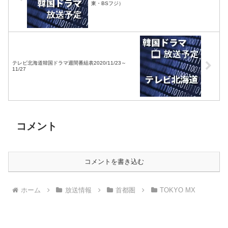
東・BSフジ）
テレビ北海道韓国ドラマ週間番組表2020/11/23～
11/27
コメント
コメントを書き込む
ホーム
放送情報
首都圏
TOKYO MX