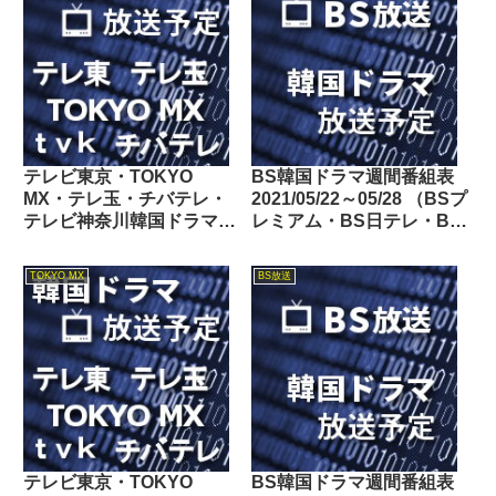
テレビ東京・TOKYO
BS韓国ドラマ週間番組表
MX・テレ玉・チバテレ・
2021/05/22～05/28 （BSプ
テレビ神奈川韓国ドラマ週
レミアム・BS日テレ・BS
間番組表2020/05/16～
朝日・BS-TBS・BSテレ
05/22
東・BSフジ）
TOKYO MX
BS放送
テレビ東京・TOKYO
BS韓国ドラマ週間番組表