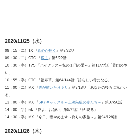
2020/11/25（水）
08：15（二）TX 『
真心が届く
』第8/22話
09：30（二）CTC 『
客主
』第6/??話
10：30（字）TVS 『ハイクラス～私の１円の愛～』第11/??話「骨肉の争
い」
10：55（字）CTC 『福寿草』第64/144話「誇らしい母になる」
11：00（二）MX 『
雲が描いた月明り
』第3/18話「あなたの後ろに私がい
る」
13：00（字）MX 『
SKYキャッスル～上流階級の妻たち～
』第37/56話
14：00（字）tvk 『愛よ、お願い』第5/??話「姑 現る」
14：30（字）MX 『今日、妻やめます～偽りの家族～』第94/128話
2020/11/26（木）