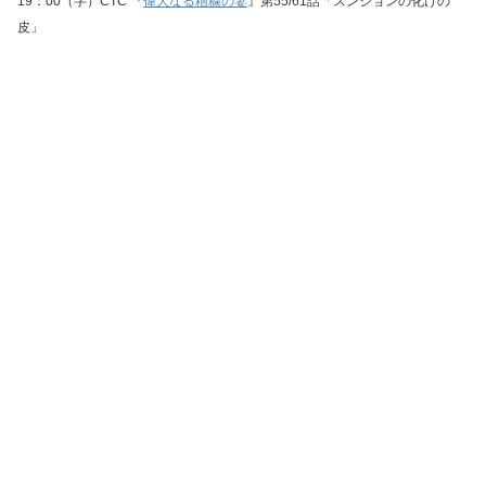
19：00（字）CTC 『
偉大なる糟糠の妻
』第55/61話「スンジョンの化けの
皮」