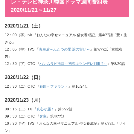
レ・テレビ神奈川韓国ドラマ週間番組表
2020/11/21～11/27
2020/11/21（土）
12：00（字）tvk 『おんなの幸せマニュアル 俗女養成記』第4/??話「賢く生
きる」
12：05（字）TVS 『
奇皇后～ふたつの愛 涙の誓い～
』第?/??話「宣戦布
告」
12：30（字）CTC 『
ハンムラビ法廷～初恋はツンデレ判事!?～
』第8/20話
2020/11/22（日）
12：30（二）CTC 『
花郎＜ファラン＞
』第16/24話
2020/11/23（月）
08：15（二）TX 『
真心が届く
』第6/22話
09：30（二）CTC 『
客主
』第4/??話
10：30（字）TVS 『おんなの幸せマニュアル 俗女養成記』第7/??話「サイ
ン」