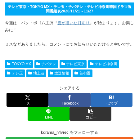
テレビ東京・TOKYO MX・テレ玉・チバテレ・テレビ神奈川韓国ドラマ週
間番組表2020/11/21～11/27
今週は、パク・ボゴム主演『
雲が描いた月明り
』が始まります。お楽し
みに！
ミスなどありましたら、コメントにてお知らせいただけると幸いです。
TOKYO MX
チバテレ
テレビ東京
テレビ神奈川
テレ玉
地上波
放送情報
首都圏
シェアする
X
Facebook
はてブ
LINE
コピー
kdrama_n4vrec をフォローする