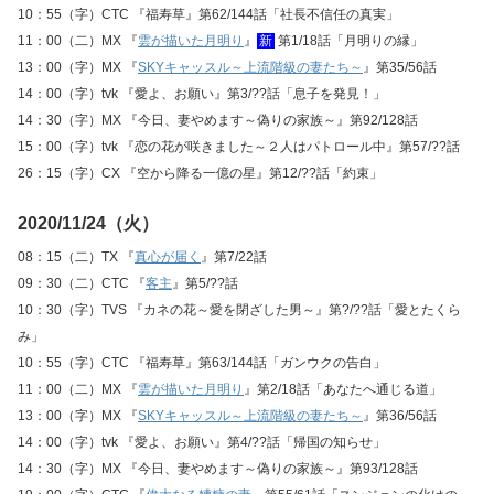
10：55（字）CTC 『福寿草』第62/144話「社長不信任の真実」
11：00（二）MX 『
雲が描いた月明り
』
新
第1/18話「月明りの縁」
13：00（字）MX 『
SKYキャッスル～上流階級の妻たち～
』第35/56話
14：00（字）tvk 『愛よ、お願い』第3/??話「息子を発見！」
14：30（字）MX 『今日、妻やめます～偽りの家族～』第92/128話
15：00（字）tvk 『恋の花が咲きました～２人はパトロール中』第57/??話
26：15（字）CX 『空から降る一億の星』第12/??話「約束」
2020/11/24（火）
08：15（二）TX 『
真心が届く
』第7/22話
09：30（二）CTC 『
客主
』第5/??話
10：30（字）TVS 『カネの花～愛を閉ざした男～』第?/??話「愛とたくら
み」
10：55（字）CTC 『福寿草』第63/144話「ガンウクの告白」
11：00（二）MX 『
雲が描いた月明り
』第2/18話「あなたへ通じる道」
13：00（字）MX 『
SKYキャッスル～上流階級の妻たち～
』第36/56話
14：00（字）tvk 『愛よ、お願い』第4/??話「帰国の知らせ」
14：30（字）MX 『今日、妻やめます～偽りの家族～』第93/128話