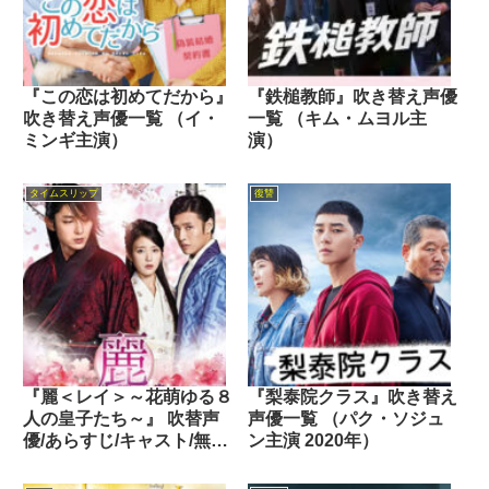
『この恋は初めてだから』
『鉄槌教師』吹き替え声優
吹き替え声優一覧 （イ・
一覧 （キム・ムヨル主
ミンギ主演）
演）
タイムスリップ
復讐
『麗＜レイ＞～花萌ゆる８
『梨泰院クラス』吹き替え
人の皇子たち～』 吹替声
声優一覧 （パク・ソジュ
優/あらすじ/キャスト/無料
ン主演 2020年）
動画（イ・ジュンギ主演
2016年）