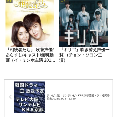
恋愛
ホラー
『相続者たち』 吹替声優/
『キリゴ』吹き替え声優一
あらすじ/キャスト/無料動
覧 （チョン・ソヨン主
画（イ・ミンホ主演 2013
演）
年）
テレビ大阪・サンテレビ・KBS京都韓国ドラマ週間番
組表2023/12/23～12/29