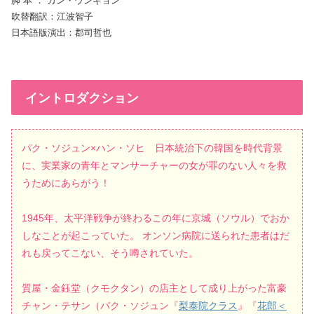
脚 本 ： カン・ウンギョン
吹替翻訳：江波智子
日本語版演出：郡司哲也
イントロダクション
パク・ソジュン×ハン・ソヒ 日本統治下の韓国を時代背景
に、実業家の青年とマンサーチャーの女が罪のない人々を救
うためにあらがう！
1945年、太平洋戦争が終わるこの年に京城（ソウル）でおか
しなことが起こっていた。 オンソン病院に送られた患者はだ
れも戻ってこない、そう噂されていた。
質屋・金鈺堂（クモクタン）の店主として成り上がった富豪
チャン・テサン（パク・ソジュン『
梨泰院クラス
』『
花郎＜