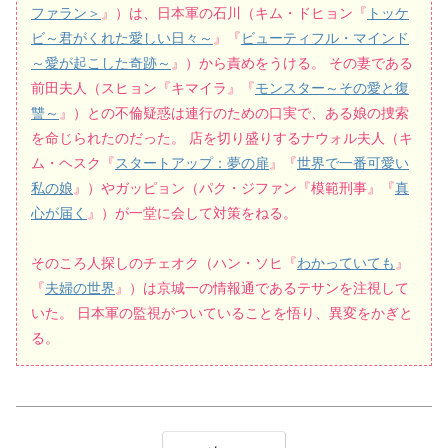
ファラン＞
』）は、日本軍の石川（キム・ドヒョン『
トッケ
ビ～君がくれた愛しい日々～
』『
ビューティフル・マインド
～愛が起こした奇跡～
』）から責めをうける。 その妻である
前田夫人（スヒョン『キマイラ』『
モンスター～その愛と復
讐～
』）との不倫疑惑は連行のための口実で、ある娘の捜索
を命じられたのだった。 店を切り盛りするナウォル夫人（キ
ム・ヘスク『
スタートアップ：夢の扉
』『
世界で一番可愛い
私の娘
』）やガッピョン（パク・ジファン『模範刑事』『
真
心が届く
』）が一堂に会して対策をねる。
そのころ人探しのチェオク（ハン・ソヒ『
わかっていても
』
『
夫婦の世界
』）は京城一の情報通であるテサンを注視して
いた。 日本軍の監視がついていることを悟り、異変をかぎと
る。