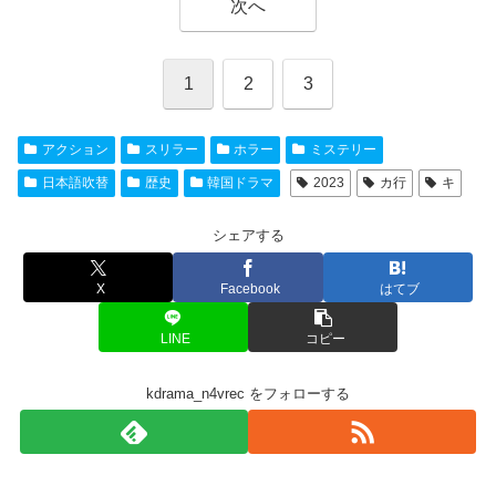
次へ
1
2
3
アクション
スリラー
ホラー
ミステリー
日本語吹替
歴史
韓国ドラマ
2023
カ行
キ
シェアする
X
Facebook
はてブ
LINE
コピー
kdrama_n4vrec をフォローする