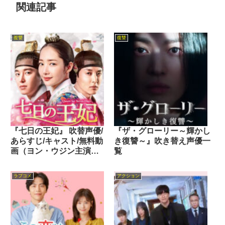
関連記事
復讐
復讐
『七日の王妃』 吹替声優/
『ザ・グローリー～輝かし
あらすじ/キャスト/無料動
き復讐～』吹き替え声優一
画（ヨン・ウジン主演
覧
2017年）
ラブコメ
アクション