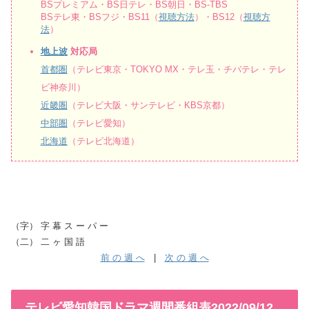
BSプレミアム・BS日テレ・BS朝日・BS-TBS
BSテレ東・BSフジ・BS11（
視聴方法
）・BS12（
視聴方
法
）
地上波
対応局
首都圏
（テレビ東京・TOKYO MX・テレ玉・チバテレ・テレ
ビ神奈川）
近畿圏
（テレビ大阪・サンテレビ・KBS京都）
中部圏
（テレビ愛知）
北海道
（テレビ北海道）
（字） 字 幕 ス ー パ ー
（二） 二 ヶ 国 語
前 の 週 へ
|
次 の 週 へ
テレビ愛知韓国ドラマ週間番組表2022/09/12