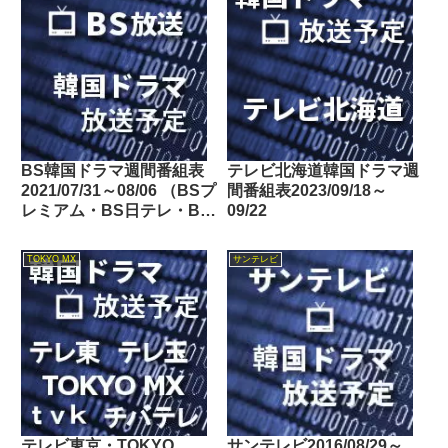
BS韓国ドラマ週間番組表
テレビ北海道韓国ドラマ週
2021/07/31～08/06 （BSプ
間番組表2023/09/18～
レミアム・BS日テレ・BS
09/22
朝日・BS-TBS・BSテレ
東・BSフジ）
TOKYO MX
サンテレビ
テレビ東京・TOKYO
サンテレビ2016/08/29～