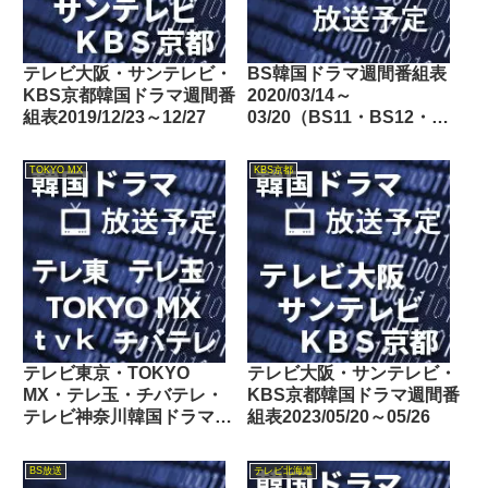
テレビ大阪・サンテレビ・
BS韓国ドラマ週間番組表
KBS京都韓国ドラマ週間番
2020/03/14～
組表2019/12/23～12/27
03/20（BS11・BS12・
Dlife）
TOKYO MX
KBS京都
テレビ東京・TOKYO
テレビ大阪・サンテレビ・
MX・テレ玉・チバテレ・
KBS京都韓国ドラマ週間番
テレビ神奈川韓国ドラマ週
組表2023/05/20～05/26
間番組表2023/12/02～
12/08
BS放送
テレビ北海道