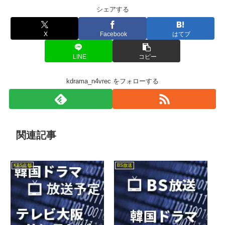
シェアする
X
Facebook
はてブ
LINE
コピー
kdrama_n4vrec をフォローする
関連記事
KBS京都
BS放送