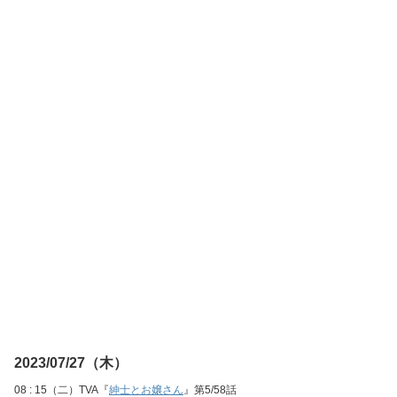
2023/07/27（木）
08 : 15（二）TVA『
紳士とお嬢さん
』第5/58話