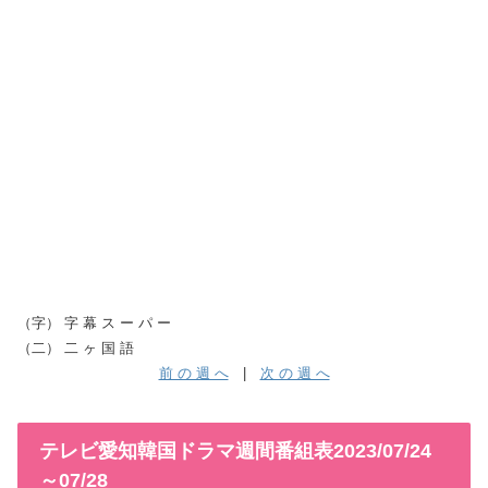
（字） 字 幕 ス ー パ ー
（二） 二 ヶ 国 語
前 の 週 へ
|
次 の 週 へ
テレビ愛知韓国ドラマ週間番組表2023/07/24
～07/28