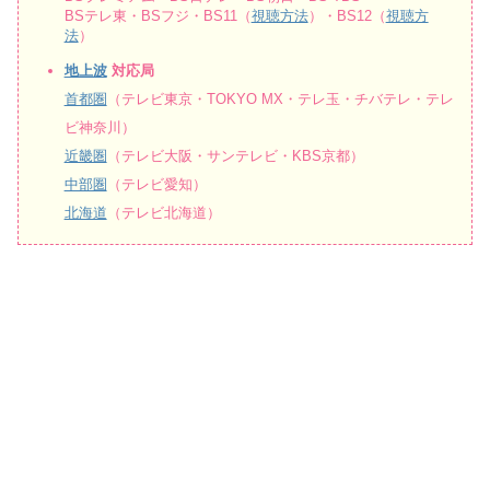
BSテレ東・BSフジ・BS11（
視聴方法
）・BS12（
視聴方
法
）
地上波
対応局
首都圏
（テレビ東京・TOKYO MX・テレ玉・チバテレ・テレ
ビ神奈川）
近畿圏
（テレビ大阪・サンテレビ・KBS京都）
中部圏
（テレビ愛知）
北海道
（テレビ北海道）