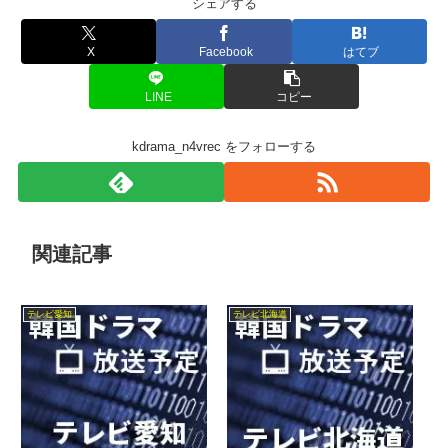
シェアする
X
Facebook
はてブ
LINE
コピー
kdrama_n4vrec をフォローする
関連記事
テレビ愛知
テレビ北海道