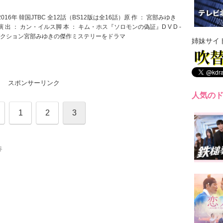
）
16年 韓国JTBC 全12話（BS12版は全16話）原 作 ： 宮部みゆき
出 ： カン・イルス脚 本 ： キム・ホス『ソロモンの偽証』D V D -
トロダクション宮部みゆきの傑作ミステリーをドラマ
姉妹サイ
スポンサーリンク
人気の
1
2
3
春