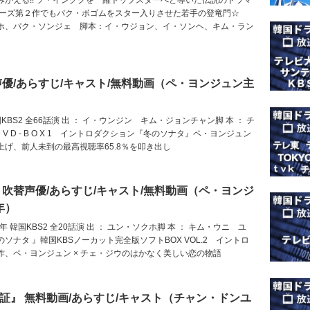
リーズ第２作でもパク・ボゴムをスター入りさせた若手の登竜門☆
ホ、パク・ソンジェ 脚本：イ・ウジョン、イ・ソンヘ、キム・ラン
声優/あらすじ/キャスト/無料動画（ペ・ヨンジュン主
国KBS2 全66話演 出 ： イ・ウンジン キム・ジョンチャン脚 本 ： チ
D V D - B O X 1 イントロダクション『冬のソナタ』ペ・ヨンジュン
げ、前人未到の最高視聴率65.8％を叩き出し
 吹替声優/あらすじ/キャスト/無料動画（ペ・ヨンジ
年）
年 韓国KBS2 全20話演 出 ： ユン・ソクホ脚 本 ： キム・ウニ ユ
ソナタ 』韓国KBSノーカット完全版ソフトBOX VOL.2 イントロ
作、ペ・ヨンジュン × チェ・ジウのはかなく美しい恋の物語
証』 無料動画/あらすじ/キャスト（チャン・ドンユ