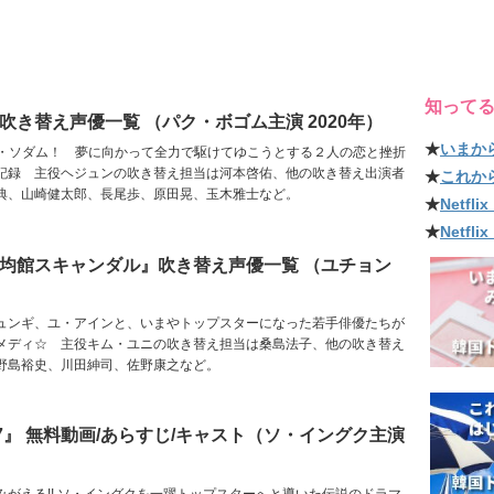
知って
吹き替え声優一覧 （パク・ボゴム主演 2020年）
★
いまか
パク・ソダム！ 夢に向かって全力で駆けてゆこうとする２人の恋と挫折
記録 主役ヘジュンの吹き替え担当は河本啓佑、他の吹き替え出演者
★
これか
典、山崎健太郎、長尾歩、原田晃、玉木雅士など。
★
Netf
★
Netfl
均館スキャンダル』吹き替え声優一覧 （ユチョン
ュンギ、ユ・アインと、いまやトップスターになった若手俳優たちが
メディ☆ 主役キム・ユニの吹き替え担当は桑島法子、他の吹き替え
野島裕史、川田紳司、佐野康之など。
7』 無料動画/あらすじ/キャスト（ソ・イングク主演
みがえる!! ソ・イングクを一躍トップスターへと導いた伝説のドラマ