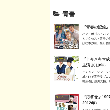
青春
『青春の記録』
恋愛
パク・ボゴム × 
とサクセス＝青春の
は松本沙羅、星野佑
『トキメキ☆成
ラブコメ
主演 2010年）
ユチョン、ソン・ジ
成均館で青春ラブコ
出演者は浪川大輔、
『応答せよ199
ファミリー
2012年）
あのころの想いがよ