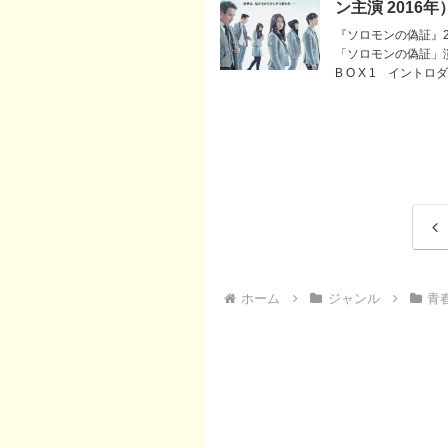
ン主演 2016年
『ソロモンの偽証』20
「ソロモンの偽証」演 
B O X 1 イン
前
へ
ホーム
ジャンル
青