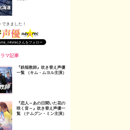
トできました！
ドラマ記事
『鉄槌教師』吹き替え声優
一覧 （キム・ムヨル主演）
『恋人～あの日聞いた花の
咲く音～』吹き替え声優一
覧 （ナムグン・ミン主演）