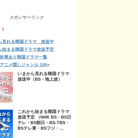
スポンサーリンク
る？
ら見れる韓国ドラマ 放送中
ら始まる韓国ドラマ放送予定
lix 吹替あり韓国ドラマ一覧
ix アニメ隠しジャンル 100+
いまから見れる韓国ドラマ
放送中（BS・地上波）
これから始まる韓国ドラマ
放送予定 （NHK BS・BS日
テレ・BS朝日・BS-TBS・
BSテレ東・BSフジ・
BS11・BS12・テレビ東