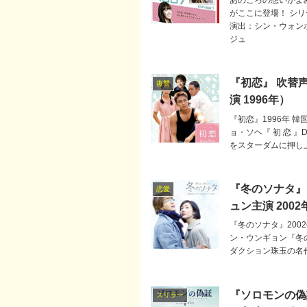
がここに登場！ シ
演出：シン・ウォン
ジュ
『初恋』 吹替
復讐
演 1996年）
『初恋』1996年 韓
ョ・ソヘ『 初 恋 』
をスターダムに押し上
『冬のソナタ』
恋愛
ュン主演 2002
『冬のソナタ』2002
ン・ウンギョン『冬の
ダクション珠玉の名
『ソロモンの偽
スリラー