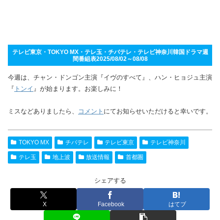
テレビ東京・TOKYO MX・テレ玉・チバテレ・テレビ神奈川韓国ドラマ週
間番組表2025/08/02～08/08
今週は、チャン・ドンゴン主演『イヴのすべて』、ハン・ヒョジュ主演
『
トンイ
』が始まります。お楽しみに！
ミスなどありましたら、
コメント
にてお知らせいただけると幸いです。
TOKYO MX
チバテレ
テレビ東京
テレビ神奈川
テレ玉
地上波
放送情報
首都圏
シェアする
X
Facebook
はてブ