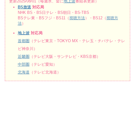
更新2025/08/01（毎週水、金に
地上波
番組表更新）
BS放送
対応局
NHK BS・BS日テレ・BS朝日・BS-TBS
BSテレ東・BSフジ・BS11（
視聴方法
）・BS12（
視聴方
法
）
地上波
対応局
首都圏
（テレビ東京・TOKYO MX・テレ玉・チバテレ・テレ
ビ神奈川）
近畿圏
（テレビ大阪・サンテレビ・KBS京都）
中部圏
（テレビ愛知）
北海道
（テレビ北海道）