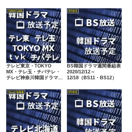
TOKYO MX
BS放送
テレビ東京・TOKYO
BS韓国ドラマ週間番組表
MX・テレ玉・チバテレ・
2020/12/12～
テレビ神奈川韓国ドラマ週
12/18（BS11・BS12）
間番組表2025/11/08～
11/14
テレビ北海道
BS放送