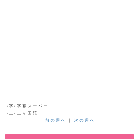
（字）字 幕 ス ー パ ー
（二）二 ヶ 国 語
前 の 週 へ
|
次 の 週 へ