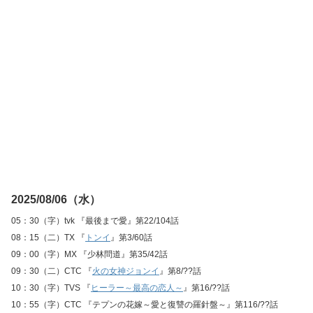
2025/08/06（水）
05：30（字）tvk 『最後まで愛』第22/104話
08：15（二）TX 『
トンイ
』第3/60話
09：00（字）MX 『少林問道』第35/42話
09：30（二）CTC 『
火の女神ジョンイ
』第8/??話
10：30（字）TVS 『
ヒーラー～最高の恋人～
』第16/??話
10：55（字）CTC 『テプンの花嫁～愛と復讐の羅針盤～』第116/??話