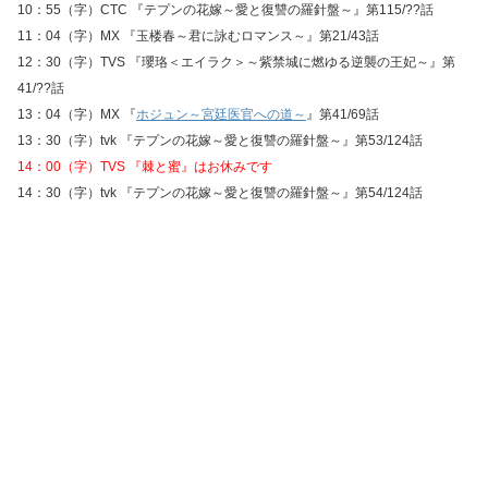
10：55（字）CTC 『テプンの花嫁～愛と復讐の羅針盤～』第115/??話
11：04（字）MX 『玉楼春～君に詠むロマンス～』第21/43話
12：30（字）TVS 『瓔珞＜エイラク＞～紫禁城に燃ゆる逆襲の王妃～』第
41/??話
13：04（字）MX 『
ホジュン～宮廷医官への道～
』第41/69話
13：30（字）tvk 『テプンの花嫁～愛と復讐の羅針盤～』第53/124話
14：00（字）TVS 『棘と蜜』はお休みです
14：30（字）tvk 『テプンの花嫁～愛と復讐の羅針盤～』第54/124話