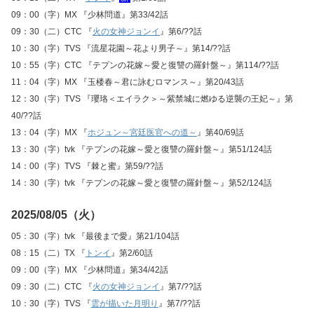
09：00（字）MX 『少林問道』第33/42話
09：30（二）CTC 『
火の女神ジョンイ
』第6/??話
10：30（字）TVS 『流星花園～花より男子～』第14/??話
10：55（字）CTC 『テプンの花嫁～愛と復讐の羅針盤～』第114/??話
11：04（字）MX 『玉楼春～君に詠むロマンス～』第20/43話
12：30（字）TVS 『瓔珞＜エイラク＞～紫禁城に燃ゆる逆襲の王妃～』第
40/??話
13：04（字）MX 『
ホジュン～宮廷医官への道～
』第40/69話
13：30（字）tvk 『テプンの花嫁～愛と復讐の羅針盤～』第51/124話
14：00（字）TVS 『棘と蜜』第59/??話
14：30（字）tvk 『テプンの花嫁～愛と復讐の羅針盤～』第52/124話
2025/08/05（火）
05：30（字）tvk 『最後まで愛』第21/104話
08：15（二）TX 『
トンイ
』第2/60話
09：00（字）MX 『少林問道』第34/42話
09：30（二）CTC 『
火の女神ジョンイ
』第7/??話
10：30（字）TVS 『
雲が描いた月明り
』第7/??話