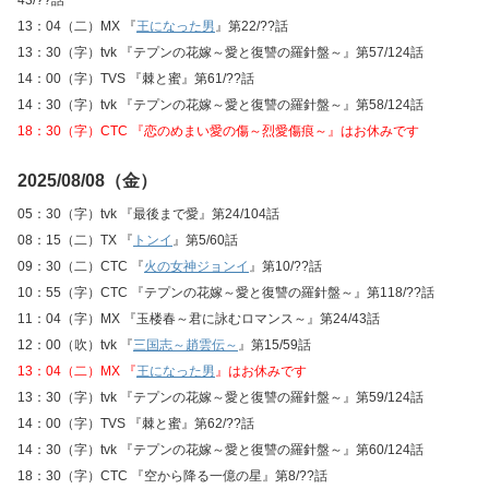
43/??話
13：04（二）MX 『
王になった男
』第22/??話
13：30（字）tvk 『テプンの花嫁～愛と復讐の羅針盤～』第57/124話
14：00（字）TVS 『棘と蜜』第61/??話
14：30（字）tvk 『テプンの花嫁～愛と復讐の羅針盤～』第58/124話
18：30（字）CTC 『恋のめまい愛の傷～烈愛傷痕～』はお休みです
2025/08/08（金）
05：30（字）tvk 『最後まで愛』第24/104話
08：15（二）TX 『
トンイ
』第5/60話
09：30（二）CTC 『
火の女神ジョンイ
』第10/??話
10：55（字）CTC 『テプンの花嫁～愛と復讐の羅針盤～』第118/??話
11：04（字）MX 『玉楼春～君に詠むロマンス～』第24/43話
12：00（吹）tvk 『
三国志～趙雲伝～
』第15/59話
13：04（二）MX 『
王になった男
』はお休みです
13：30（字）tvk 『テプンの花嫁～愛と復讐の羅針盤～』第59/124話
14：00（字）TVS 『棘と蜜』第62/??話
14：30（字）tvk 『テプンの花嫁～愛と復讐の羅針盤～』第60/124話
18：30（字）CTC 『空から降る一億の星』第8/??話