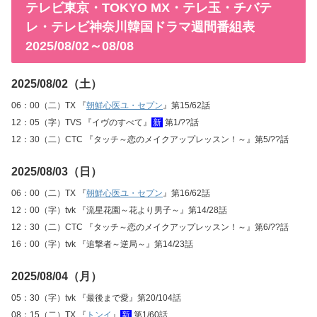
テレビ東京・TOKYO MX・テレ玉・チバテ
レ・テレビ神奈川韓国ドラマ週間番組表
2025/08/02～08/08
2025/08/02（土）
06：00（二）TX 『
朝鮮心医ユ・セプン
』第15/62話
12：05（字）TVS 『イヴのすべて』
新
第1/??話
12：30（二）CTC 『タッチ～恋のメイクアップレッスン！～』第5/??話
2025/08/03（日）
06：00（二）TX 『
朝鮮心医ユ・セプン
』第16/62話
12：00（字）tvk 『流星花園～花より男子～』第14/28話
12：30（二）CTC 『タッチ～恋のメイクアップレッスン！～』第6/??話
16：00（字）tvk 『追撃者～逆局～』第14/23話
2025/08/04（月）
05：30（字）tvk 『最後まで愛』第20/104話
08：15（二）TX 『
トンイ
』
新
第1/60話