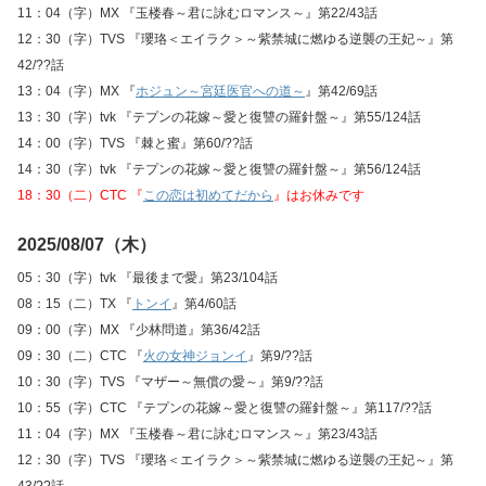
11：04（字）MX 『玉楼春～君に詠むロマンス～』第22/43話
12：30（字）TVS 『瓔珞＜エイラク＞～紫禁城に燃ゆる逆襲の王妃～』第
42/??話
13：04（字）MX 『
ホジュン～宮廷医官への道～
』第42/69話
13：30（字）tvk 『テプンの花嫁～愛と復讐の羅針盤～』第55/124話
14：00（字）TVS 『棘と蜜』第60/??話
14：30（字）tvk 『テプンの花嫁～愛と復讐の羅針盤～』第56/124話
18：30（二）CTC 『
この恋は初めてだから
』はお休みです
2025/08/07（木）
05：30（字）tvk 『最後まで愛』第23/104話
08：15（二）TX 『
トンイ
』第4/60話
09：00（字）MX 『少林問道』第36/42話
09：30（二）CTC 『
火の女神ジョンイ
』第9/??話
10：30（字）TVS 『マザー～無償の愛～』第9/??話
10：55（字）CTC 『テプンの花嫁～愛と復讐の羅針盤～』第117/??話
11：04（字）MX 『玉楼春～君に詠むロマンス～』第23/43話
12：30（字）TVS 『瓔珞＜エイラク＞～紫禁城に燃ゆる逆襲の王妃～』第