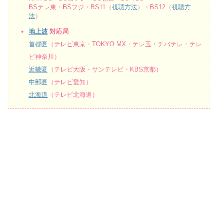
BSテレ東・BSフジ・BS11（
視聴方法
）・BS12（
視聴方
法
）
地上波
対応局
首都圏
（テレビ東京・TOKYO MX・テレ玉・チバテレ・テレ
ビ神奈川）
近畿圏
（テレビ大阪・サンテレビ・KBS京都）
中部圏
（テレビ愛知）
北海道
（テレビ北海道）