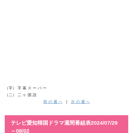
（字） 字 幕 ス ー パ ー
（二） 二 ヶ 国 語
前 の 週 へ
|
次 の 週 へ
テレビ愛知韓国ドラマ週間番組表2024/07/29
～08/02