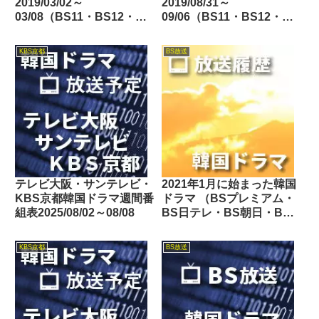
2019/03/02～
2019/08/31～
03/08（BS11・BS12・
09/06（BS11・BS12・
Dlife）
Dlife）
KBS京都
BS放送
テレビ大阪・サンテレビ・
2021年1月に始まった韓国
KBS京都韓国ドラマ週間番
ドラマ （BSプレミアム・
組表2025/08/02～08/08
BS日テレ・BS朝日・BS-
TBS・BSテレ東・BSフ
ジ・BS11・BS12・テレビ
KBS京都
BS放送
東京・TOKYO MX・テレ
玉・チバテレ・テレビ神奈
川・テレビ大阪・サンテレ
ビ・KBS京都・テレビ愛
知・テレビ北海道）