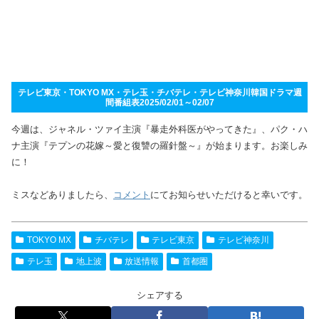
テレビ東京・TOKYO MX・テレ玉・チバテレ・テレビ神奈川韓国ドラマ週
間番組表2025/02/01～02/07
今週は、ジャネル・ツァイ主演『暴走外科医がやってきた』、パク・ハ
ナ主演『テプンの花嫁～愛と復讐の羅針盤～』が始まります。お楽しみ
に！
ミスなどありましたら、
コメント
にてお知らせいただけると幸いです。
TOKYO MX
チバテレ
テレビ東京
テレビ神奈川
テレ玉
地上波
放送情報
首都圏
シェアする