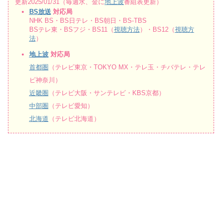
更新2025/01/31（毎週水、金に
地上波
番組表更新）
BS放送
対応局
NHK BS・BS日テレ・BS朝日・BS-TBS
BSテレ東・BSフジ・BS11（
視聴方法
）・BS12（
視聴方
法
）
地上波
対応局
首都圏
（テレビ東京・TOKYO MX・テレ玉・チバテレ・テレ
ビ神奈川）
近畿圏
（テレビ大阪・サンテレビ・KBS京都）
中部圏
（テレビ愛知）
北海道
（テレビ北海道）