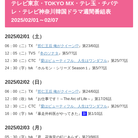
テレビ東京・TOKYO MX・テレ玉・チバテ
レ・テレビ神奈川韓国ドラマ週間番組表
2025/02/01～02/07
2025/02/01（土）
06：00（二）TX 『
哲仁王后 俺がクイーン!?
』第23/60話
12：05（二）TVS 『
冬のソナタ
』第5/??話
12：30（二）CTC 『
愛はビューティフル、人生はワンダフル
』第25/??話
24：30（字）tvk 『ホルモン・シリーズ Season１』第5/??話
2025/02/02（日）
06：00（二）TX 『
哲仁王后 俺がクイーン!?
』第24/60話
12：00（吹）tvk 『お仕事です！～The Arc of Life～』第17/26話
12：30（二）CTC 『
愛はビューティフル、人生はワンダフル
』第26/??話
16：00（字）tvk 『暴走外科医がやってきた』
新
第1/10話
2025/02/03（月）
05：30（字）tvk 『君、花海棠の紅にあらず』第23/98話