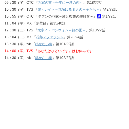
09：30（字）CTC 『
九家の書～千年に一度の恋～
』第18/??話
10：30（字）TVS 『
麗＜レイ＞～花萌ゆる８人の皇子たち～
』第3/??話
10：55（字）CTC 『テプンの花嫁～愛と復讐の羅針盤～』
新
第1/??話
11：04（字）MX 『夢華録』第35/40話
12：30（二）TVS 『
太宗イ・バンウォン～龍の国～
』第10/??話
13：04（二）MX 『
花郎＜ファラン＞
』第20/24話
13：30（字）tvk 『
鳴かない鳥
』第101/??話
14：00（字）TVS 『あなたはひどいです』はお休みです
14：30（字）tvk 『
鳴かない鳥
』第102/??話