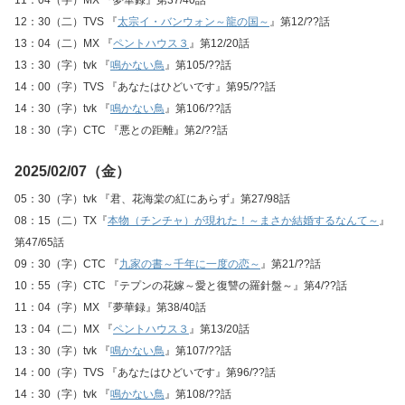
11：04（字）MX 『夢華録』第37/40話
12：30（二）TVS 『
太宗イ・バンウォン～龍の国～
』第12/??話
13：04（二）MX 『
ペントハウス３
』第12/20話
13：30（字）tvk 『
鳴かない鳥
』第105/??話
14：00（字）TVS 『あなたはひどいです』第95/??話
14：30（字）tvk 『
鳴かない鳥
』第106/??話
18：30（字）CTC 『悪との距離』第2/??話
2025/02/07（金）
05：30（字）tvk 『君、花海棠の紅にあらず』第27/98話
08：15（二）TX『
本物（チンチャ）が現れた！～まさか結婚するなんて～
』
第47/65話
09：30（字）CTC 『
九家の書～千年に一度の恋～
』第21/??話
10：55（字）CTC 『テプンの花嫁～愛と復讐の羅針盤～』第4/??話
11：04（字）MX 『夢華録』第38/40話
13：04（二）MX 『
ペントハウス３
』第13/20話
13：30（字）tvk 『
鳴かない鳥
』第107/??話
14：00（字）TVS 『あなたはひどいです』第96/??話
14：30（字）tvk 『
鳴かない鳥
』第108/??話