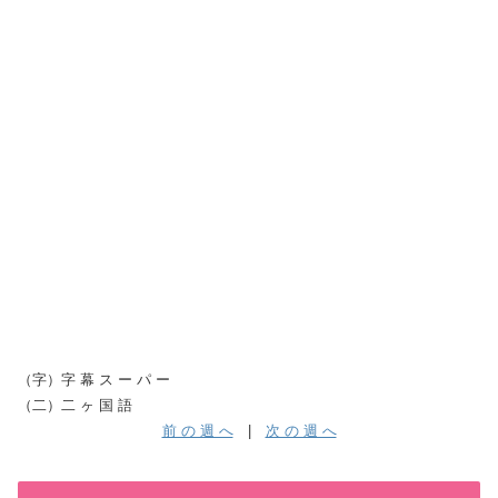
（字）字 幕 ス ー パ ー
（二）二 ヶ 国 語
前 の 週 へ
|
次 の 週 へ