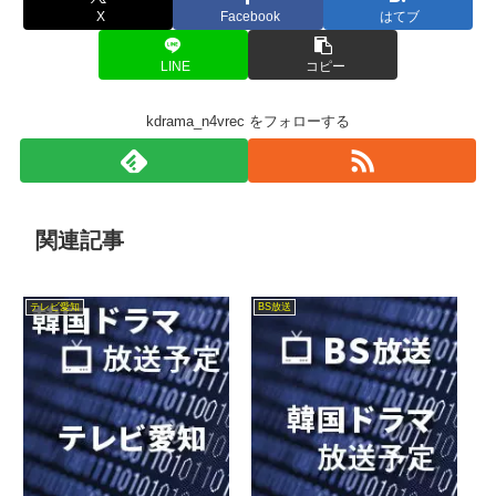
X
Facebook
はてブ
LINE
コピー
kdrama_n4vrec をフォローする
関連記事
テレビ愛知
BS放送