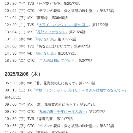
10：30（字）TVS 『ただ愛する仲』第20/??話
10：55（字）CTC 『テプンの花嫁～愛と復讐の羅針盤～』第2/??話
11：04（字）MX 『夢華録』第36/40話
12：30（二）TVS 『
太宗イ・バンウォン～龍の国～
』第11/??話
13：04（二）MX 『
花郎＜ファラン＞
』第21/24話
13：30（字）tvk 『
鳴かない鳥
』第103/??話
14：00（字）TVS 『あなたはひどいです』第94/??話
14：30（字）tvk 『
鳴かない鳥
』第104/??話
18：30（二）CTC 『
この恋は初めてだから
』第3/??話
2025/02/06（木）
05：30（字）tvk 『君、花海棠の紅にあらず』第26/98話
08：15（二）TX『
本物（チンチャ）が現れた！～まさか結婚するなんて～
』
第46/65話
09：00（字）MX 『君、花海棠の紅にあらず』第20/49話
09：30（字）CTC 『
九家の書～千年に一度の恋～
』第20/??話
10：30（字）TVS 『悪魔判事』第11/??話
10：55（字）CTC 『テプンの花嫁～愛と復讐の羅針盤～』第3/??話