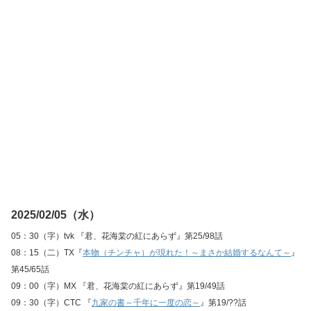
2025/02/05（水）
05：30（字）tvk 『君、花海棠の紅にあらず』第25/98話
08：15（二）TX『
本物（チンチャ）が現れた！～まさか結婚するなんて～
』
第45/65話
09：00（字）MX 『君、花海棠の紅にあらず』第19/49話
09：30（字）CTC 『
九家の書～千年に一度の恋～
』第19/??話