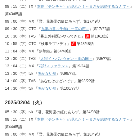
08：15（二）TX『
本物（チンチャ）が現れた！～まさか結婚するなんて～
』
第43/65話
09：00（字）MX 『君、花海棠の紅にあらず』第17/49話
09：30（字）CTC 『
九家の書～千年に一度の恋～
』第17/??話
10：30（字）TVS 『暴走外科医がやってきた』
終
第10/10話
10：55（字）CTC 『検事ラプソディ』
終
第48/48話
11：04（字）MX 『夢華録』第34/40話
12：30（二）TVS 『
太宗イ・バンウォン～龍の国～
』第9/??話
13：04（二）MX 『
花郎＜ファラン＞
』第19/24話
13：30（字）tvk 『
鳴かない鳥
』第99/??話
14：00（字）TVS 『あなたはひどいです』第93/??話
14：30（字）tvk 『
鳴かない鳥
』第100/??話
2025/02/04（火）
05：30（字）tvk 『君、花海棠の紅にあらず』第24/98話
08：15（二）TX『
本物（チンチャ）が現れた！～まさか結婚するなんて～
』
第44/65話
09：00（字）MX 『君、花海棠の紅にあらず』第18/49話