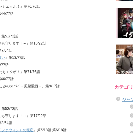
ばたもエクボ！』第70/76話
44/77話
』第51/72話
公約も守ります！～』第16/22話
7/64話
誓い
』第13/??話
/??話
ばたもエクボ！』第71/76話
46/77話
と悲しみのスパイ－風起隴西－』第9/17話
カテゴ
ジャ
』第52/72話
公約も守ります！～』第17/22話
8/64話
イファウォン）の秘密
』第5/18話 第6/18話