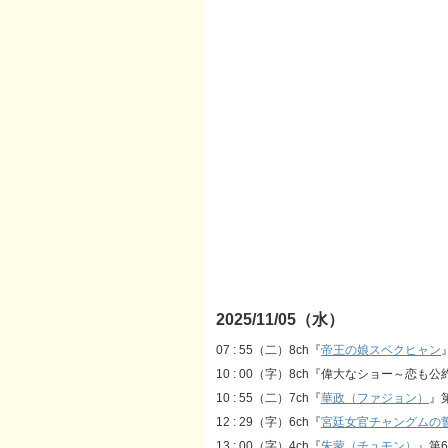
2025/11/05（水）
07 : 55（二）8ch『
帝王の娘スベクヒャン
10 : 00（字）8ch『偉大なショー～恋も
10 : 55（二）7ch『
華政（ファジョン）
』第
12 : 29（字）6ch『
宮廷女官チャングムの
13 : 00（字）4ch『
朱蒙（チュモン）
』第6