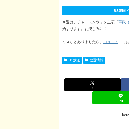
BS韓国ドラ
今週は、チャ・スンウォン主演『
華政
始まります。お楽しみに！
ミスなどありましたら、
コメント
にて
BS放送
放送情報
X
LINE
kd