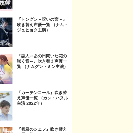
『トングン－呪いの宮－』
吹き替え声優一覧 （ナム・
ジュヒョク主演）
『恋人～あの日聞いた花の
咲く音～』吹き替え声優一
覧 （ナムグン・ミン主演）
『カーテンコール』吹き替
え声優一覧 （カン・ハヌル
主演 2022年）
『暴君のシェフ』吹き替え