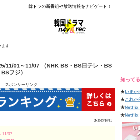
韓ドラの新番組や放送情報をナビゲート！
います
11/01～11/07 （NHK BS・BS日テレ・BS
・BSフジ）
知って
スポンサーリンク
★
いまか
★
これか
★
Netf
★
Netfl
2025/10/31
11/07