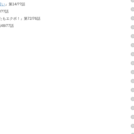
誓い
』第14/??話
/??話
ばたもエクボ！』第72/76話
48/77話