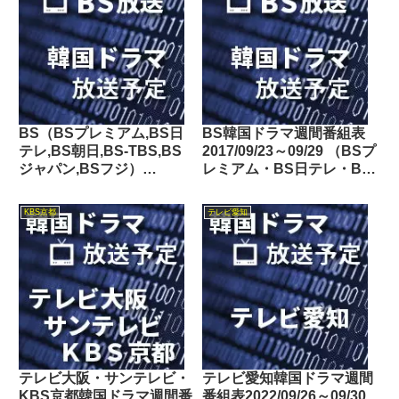
BS（BSプレミアム,BS日
BS韓国ドラマ週間番組表
テレ,BS朝日,BS-TBS,BS
2017/09/23～09/29 （BSプ
ジャパン,BSフジ）
レミアム・BS日テレ・BS
2017/01/14～01/20の韓国
朝日・BS-TBS・BSジャ
ドラマ放送予定
パン・BSフジ）
KBS京都
テレビ愛知
テレビ大阪・サンテレビ・
テレビ愛知韓国ドラマ週間
KBS京都韓国ドラマ週間番
番組表2022/09/26～09/30