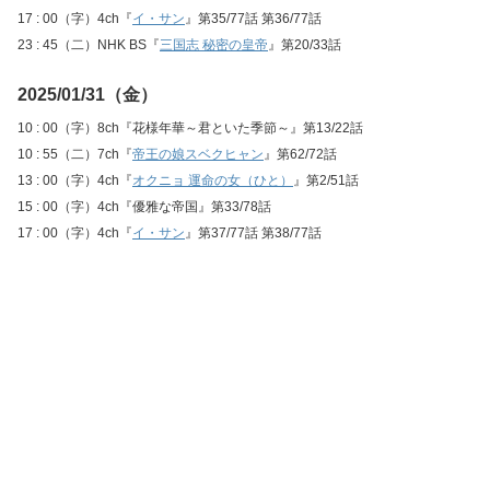
17 : 00（字）4ch『
イ・サン
』第35/77話 第36/77話
23 : 45（二）NHK BS『
三国志 秘密の皇帝
』第20/33話
2025/01/31（金）
10 : 00（字）8ch『花様年華～君といた季節～』第13/22話
10 : 55（二）7ch『
帝王の娘スベクヒャン
』第62/72話
13 : 00（字）4ch『
オクニョ 運命の女（ひと）
』第2/51話
15 : 00（字）4ch『優雅な帝国』第33/78話
17 : 00（字）4ch『
イ・サン
』第37/77話 第38/77話