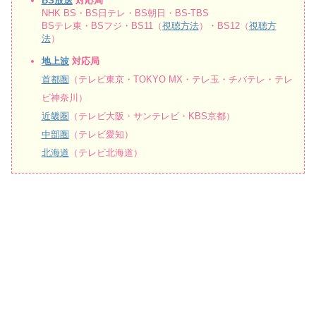
BS放送
対応局
NHK BS・BS日テレ・BS朝日・BS-TBS
BSテレ東・BSフジ・BS11（
視聴方法
）・BS12（
視聴方
法
）
地上波
対応局
首都圏
（テレビ東京・TOKYO MX・テレ玉・チバテレ・テレ
ビ神奈川）
近畿圏
（テレビ大阪・サンテレビ・KBS京都）
中部圏
（テレビ愛知）
北海道
（テレビ北海道）