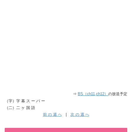
⇒
BS（ch11,ch12）
の放送予定
（字）字 幕 ス ー パ ー
（二）二 ヶ 国 語
前 の 週 へ
|
次 の 週 へ