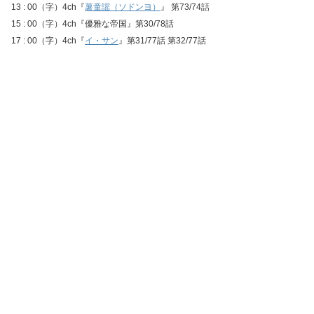
13 : 00（字）4ch『
薯童謡（ソドンヨ）
』 第73/74話
15 : 00（字）4ch『優雅な帝国』第30/78話
17 : 00（字）4ch『
イ・サン
』第31/77話 第32/77話