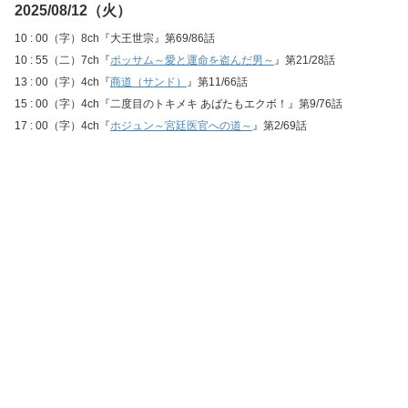
2025/08/12（火）
10 : 00（字）8ch『大王世宗』第69/86話
10 : 55（二）7ch『
ポッサム～愛と運命を盗んだ男～
』第21/28話
13 : 00（字）4ch『
商道（サンド）
』第11/66話
15 : 00（字）4ch『二度目のトキメキ あばたもエクボ！』第9/76話
17 : 00（字）4ch『
ホジュン～宮廷医官への道～
』第2/69話