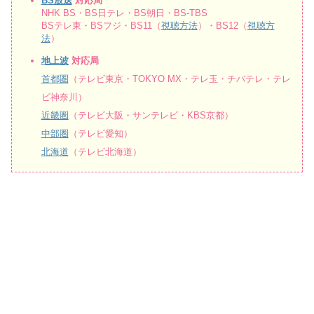
BS放送
対応局
NHK BS・BS日テレ・BS朝日・BS-TBS
BSテレ東・BSフジ・BS11（
視聴方法
）・BS12（
視聴方
法
）
地上波
対応局
首都圏
（テレビ東京・TOKYO MX・テレ玉・チバテレ・テレ
ビ神奈川）
近畿圏
（テレビ大阪・サンテレビ・KBS京都）
中部圏
（テレビ愛知）
北海道
（テレビ北海道）