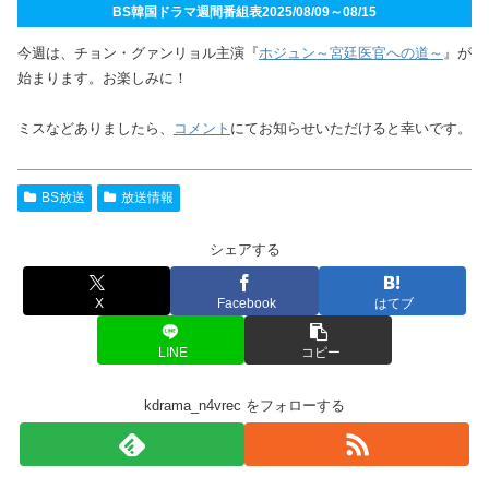
BS韓国ドラマ週間番組表2025/08/09～08/15
今週は、チョン・グァンリョル主演『
ホジュン～宮廷医官への道～
』が
始まります。お楽しみに！
ミスなどありましたら、
コメント
にてお知らせいただけると幸いです。
BS放送
放送情報
シェアする
X
Facebook
はてブ
LINE
コピー
kdrama_n4vrec をフォローする