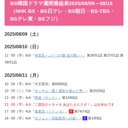
BS韓国ドラマ週間番組表2025/08/09～08/15
（NHK BS・BS日テレ・BS朝日・BS-TBS・
BSテレ東・BSフジ）
2025/08/09（土）
2025/08/10（日）
12 : 00（字）8ch『
奇皇后～ふたつの愛 涙の誓い～
』第36/51話 第37/51話 第
38/51話
2025/08/11（月）
10 : 00（字）8ch『大王世宗』第68/86話
10 : 55（二）7ch『
ポッサム～愛と運命を盗んだ男～
』第20/28話
13 : 00（字）4ch『
商道（サンド）
』第10/66話
15 : 00（字）4ch『二度目のトキメキ あばたもエクボ！』はお休みです
17 : 00（字）4ch『
薯童謡（ソドンヨ）
』
終
第74/74話
18 : 00（字）4ch『
ホジュン～宮廷医官への道～
』
新
第1/69話