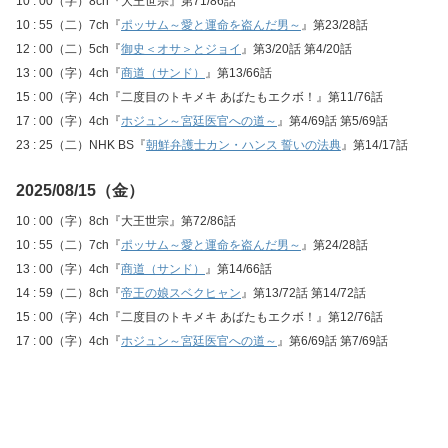
10 : 00（字）8ch『大王世宗』第71/86話
10 : 55（二）7ch『
ポッサム～愛と運命を盗んだ男～
』第23/28話
12 : 00（二）5ch『
御史＜オサ＞とジョイ
』第3/20話 第4/20話
13 : 00（字）4ch『
商道（サンド）
』第13/66話
15 : 00（字）4ch『二度目のトキメキ あばたもエクボ！』第11/76話
17 : 00（字）4ch『
ホジュン～宮廷医官への道～
』第4/69話 第5/69話
23 : 25（二）NHK BS『
朝鮮弁護士カン・ハンス 誓いの法典
』第14/17話
2025/08/15（金）
10 : 00（字）8ch『大王世宗』第72/86話
10 : 55（二）7ch『
ポッサム～愛と運命を盗んだ男～
』第24/28話
13 : 00（字）4ch『
商道（サンド）
』第14/66話
14 : 59（二）8ch『
帝王の娘スベクヒャン
』第13/72話 第14/72話
15 : 00（字）4ch『二度目のトキメキ あばたもエクボ！』第12/76話
17 : 00（字）4ch『
ホジュン～宮廷医官への道～
』第6/69話 第7/69話