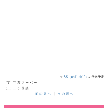
⇒
BS（ch11,ch12）
の放送予定
（字）字 幕 ス ー パ ー
（二）二 ヶ 国 語
前 の 週 へ
|
次 の 週 へ