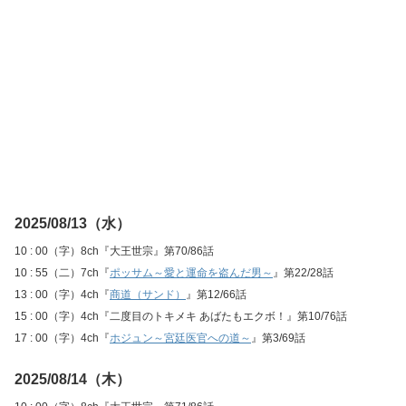
2025/08/13（水）
10 : 00（字）8ch『大王世宗』第70/86話
10 : 55（二）7ch『
ポッサム～愛と運命を盗んだ男～
』第22/28話
13 : 00（字）4ch『
商道（サンド）
』第12/66話
15 : 00（字）4ch『二度目のトキメキ あばたもエクボ！』第10/76話
17 : 00（字）4ch『
ホジュン～宮廷医官への道～
』第3/69話
2025/08/14（木）