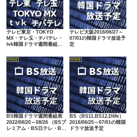
テレビ東京・TOKYO
テレビ大阪2016/06/27～
MX・テレ玉・チバテレ・
07/01の韓国ドラマ放送予
tvk韓国ドラマ週間番組表
定
2018/07/21～07/27
BS放送
BS放送
BS韓国ドラマ週間番組表
BS（BS11,BS12,Dlife）
2022/08/20～08/26 （BSプ
2016/06/25～07/01の韓国
レミアム・BS日テレ・BS
ドラマ放送予定
朝日・BS-TBS・BSテレ